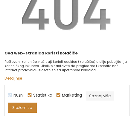
website:
https://www.fashion-luna.com
Ova web-stranica koristi kolačiće
Poštovani korisniče, naš sajt koristi cookies (kolačiće) u cilju poboljšanja
korisničkog iskustva. Ukoliko nastavite da pregledate i koristite našu
GO TO HOME
Internet prodavnicu slažete se sa upotrebom kolačića.
Detaljnije
Nužni
Statistika
Marketing
Saznaj više
Slažem se
Nužni
Statistika