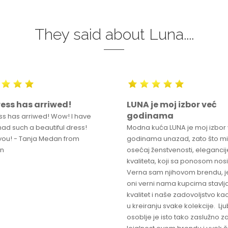
They said about Luna....
ess has arriwed!
LUNA je moj izbor već
godinama
ss has arriwed! Wow! I have
had such a beautiful dress!
Modna kuća LUNA je moj izbor
you! - Tanja Medan from
godinama unazad, zato što mi
en
osećaj ženstvenosti, elegancije
kvaliteta, koji sa ponosom nos
Verna sam njihovom brendu, j
oni verni nama kupcima stavlja
kvalitet i naše zadovoljstvo ka
u kreiranju svake kolekcije. L
osoblje je isto tako zaslužno z