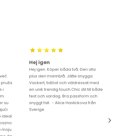
Hej igen
Luna ä
Hej igen. Köper båda två. Den vita
Luna är fö
 već
plus den marinblå. Jätte snygga.
och de 
 pruža
Vackert, tidlöst och väldressat med
gör LUNA
 i
en unik trendig touch.Chic stil till både
Sverige
im.
fest och vardag. Bra passform och
er su
snyggt fall. - Alice Havlickova från
jući
Sverige
o ideal
jubazno
a moju