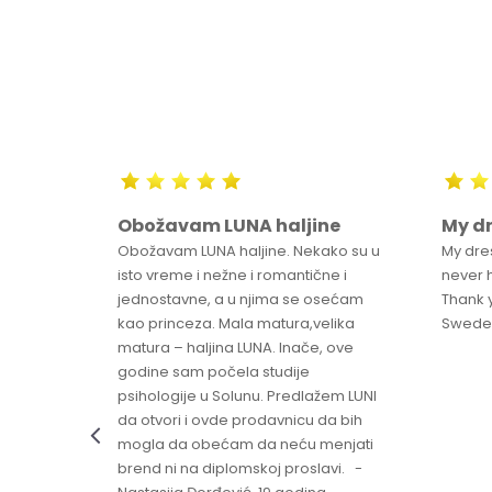
m
Obožavam LUNA haljine
My dr
o
Obožavam LUNA haljine. Nekako su u
My dre
ntered
isto vreme i nežne i romantične i
never 
jednostavne, a u njima se osećam
Thank 
kao princeza. Mala matura,velika
Swed
matura – haljina LUNA. Inače, ove
godine sam počela studije
psihologije u Solunu. Predlažem LUNI
da otvori i ovde prodavnicu da bih
mogla da obećam da neću menjati
brend ni na diplomskoj proslavi. -