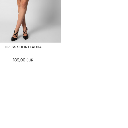
DRESS SHORT LAURA
189,00
EUR
34
36
38
40
42
44
46
48
50
ADD TO CART