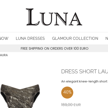
 NOW
LUNA DRESSES
GLAMOUR COLLECTION
FREE SHIPPING ON ORDERS OVER 100 EURO
LAURA
DRESS SHORT LA
An elegant knee-length short 
40
%
189,00
EUR