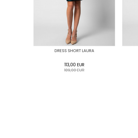
DRESS SHORT LAURA
113,00
EUR
189,00
EUR
0
34
36
38
40
42
44
0
46
48
50
ADD TO CART