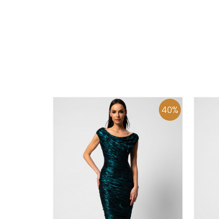
0
34
36
38
40
42
44
46
48
50
ADD TO CART
40
%