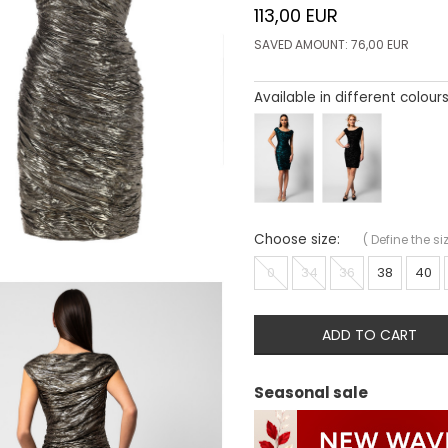
113,00
EUR
SAVED AMOUNT:
76,00
EUR
Available in different colours
Choose size:
(
Define the si
0
34
36
38
40
ADD TO CART
Seasonal sale