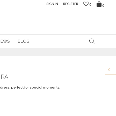
SIGN IN
REGISTER
0
0
NEWS
BLOG
URA
dress, perfect for special moments.