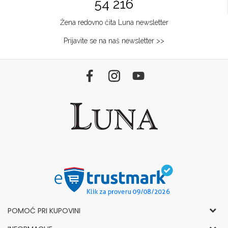
54 216
Žena redovno čita Luna newsletter
Prijavite se na naš newsletter >>
POMOĆ PRI KUPOVINI
Opšti uslovi korišćenja i prodaje