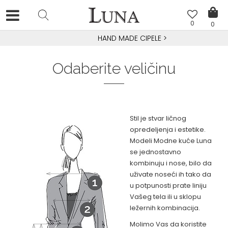
0
0
HAND MADE CIPELE
>
Odaberite veličinu
Stil je stvar ličnog
opredeljenja i estetike.
Modeli Modne kuće Luna
se jednostavno
kombinuju i nose, bilo da
uživate noseći ih tako da
u potpunosti prate liniju
Vašeg tela ili u sklopu
ležernih kombinacija.
Molimo Vas da koristite