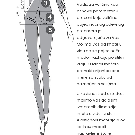
Vodič za veličinu kao
osnovni parametar u
proceni koja veličina
pojedinačnog odevnog
predmeta je
odgovarajuća za Vas.
Molimo Vas da imate u
vidu da se pojedinačni
modeli razlikuju po stilu i
kroju. U tabeli možete
pronaći orijentacione
mere za svaku od
naznačenih veličina.
U zavisnosti od estetike,
molimo Vas da osim
izmerenih dimenzija
imate u vidu i vrstu i
elastičnost materijala od
kojih su modeli
napravljeni, što je