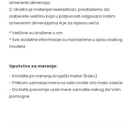
izmerenih dimenzija
2. Ukoliko je materijal neelastičan, predlažemo da
izaberete veličinu koja u potpunosti odgovara Vašim
izmerenim dimenzijama ili je za nijasnu veća.
* Veličine su izražene u cm
* Sve dodatne informacije su naznačene u opisu svakog
modela
Uputstvo za merenje:
- Koristite pri merenju krojački metar (traku)
- Prilikom uzimanja mera na sebi nosite vrlo malo odeće
- Da biste preciznije uzeli mere zamolite nekog da Vam
pomogne