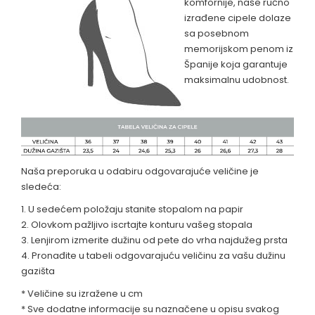
komfornije, naše ručno
izrađene cipele dolaze
sa posebnom
memorijskom penom iz
Španije koja garantuje
maksimalnu udobnost.
Naša preporuka u odabiru odgovarajuće veličine je
sledeća:
1. U sedećem položaju stanite stopalom na papir
2. Olovkom pažljivo iscrtajte konturu vašeg stopala
3. Lenjirom izmerite dužinu od pete do vrha najdužeg prsta
4. Pronađite u tabeli odgovarajuću veličinu za vašu dužinu
gazišta
* Veličine su izražene u cm
* Sve dodatne informacije su naznačene u opisu svakog