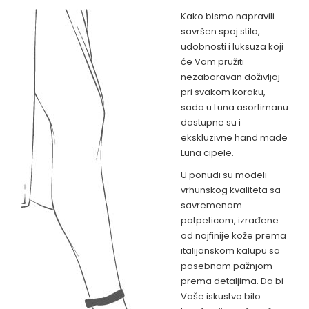
Kako bismo napravili
savršen spoj stila,
udobnosti i luksuza koji
će Vam pružiti
nezaboravan doživljaj
pri svakom koraku,
sada u Luna asortimanu
dostupne su i
ekskluzivne hand made
Luna cipele.
U ponudi su modeli
vrhunskog kvaliteta sa
savremenom
potpeticom, izrađene
od najfinije kože prema
italijanskom kalupu sa
posebnom pažnjom
prema detaljima. Da bi
Vaše iskustvo bilo