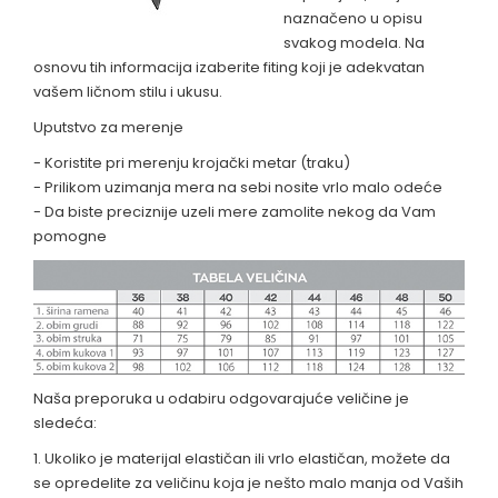
naznačeno u opisu
svakog modela. Na
osnovu tih informacija izaberite fiting koji je adekvatan
vašem ličnom stilu i ukusu.
Uputstvo za merenje
- Koristite pri merenju krojački metar (traku)
- Prilikom uzimanja mera na sebi nosite vrlo malo odeće
- Da biste preciznije uzeli mere zamolite nekog da Vam
pomogne
Naša preporuka u odabiru odgovarajuće veličine je
sledeća:
1. Ukoliko je materijal elastičan ili vrlo elastičan, možete da
se opredelite za veličinu koja je nešto malo manja od Vaših