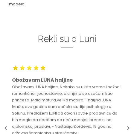
modela
Rekli su o Luni
Obožavam LUNA haljine
Obožavam LUNA haljine. Nekako su u isto vreme i nežne i
romantične i jednostavne, a u njima se osećam kao
princeza. Mala matura,velika matura – haljina LUNA.
Inače, ove godine sam počela studije psihologije u
Solunu. Predlažem LUNI da otvori i ovde prodavnicu da
bih mogla da obećam da neću menjati brend ni na
diplomskoj proslavi. - Nastasija Đorđević, 19 godina,
državna šampionka u streličarstvu