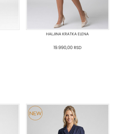
HALJINA KRATKA ELENA
19.990,00
RSD
44
46
0
34
36-
38
40
42
44
46
48
50
DODAJ U KORPU