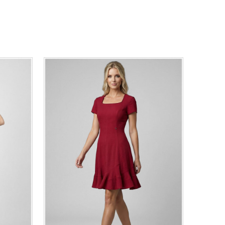
44
46
0
34
36-
38
40
42
44
46
48
50
DODAJ U KORPU