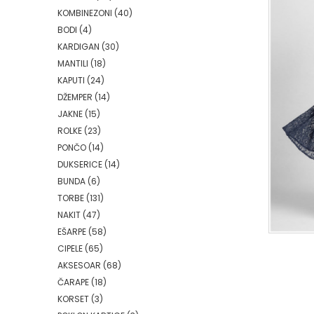
KOMBINEZONI
(40)
BODI
(4)
KARDIGAN
(30)
MANTILI
(18)
KAPUTI
(24)
DŽEMPER
(14)
JAKNE
(15)
ROLKE
(23)
PONČO
(14)
DUKSERICE
(14)
BUNDA
(6)
TORBE
(131)
NAKIT
(47)
EŠARPE
(58)
CIPELE
(65)
AKSESOAR
(68)
ČARAPE
(18)
KORSET
(3)