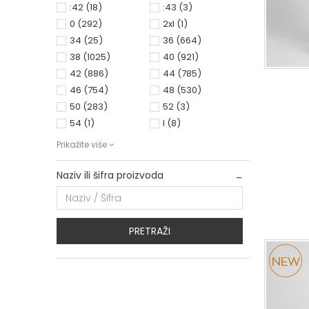
:42
(18)
:43
(3)
0
(292)
2xl
(1)
34
(25)
36
(664)
38
(1025)
40
(921)
42
(886)
44
(785)
46
(754)
48
(530)
50
(283)
52
(3)
54
(1)
l
(8)
Prikažite više
0
34
Naziv ili šifra proizvoda
PRETRAŽI