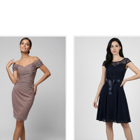
36-
38
40
42
44
46
0
34
36-
38
40
42
48
50
48
50
DODAJ U KORPU
DODAJ U KORPU