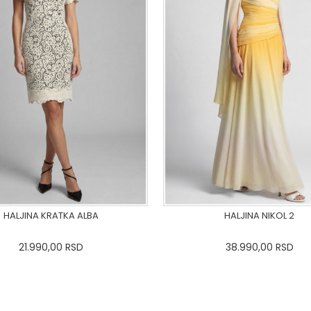
HALJINA KRATKA ALBA
HALJINA NIKOL 2
21.990,00
RSD
38.990,00
RSD
36-
38
40
42
44
46
0
34
36-
38
40
42