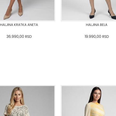
HALJINA KRATKA ANETA
HALJINA BELA
36.990,00
RSD
19.990,00
RSD
36-
38
40
42
44
46
0
34
36-
38
40
42
48
50
48
50
DODAJ U KORPU
DODAJ U KORPU