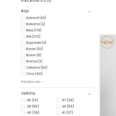
POKLON KARTICE
(3)
0
34
Boja
Antracit (40)
Bakarna (2)
Bela (178)
Bež (270)
Boja kože (4)
Bordo (52)
Braon (8)
Bronza (2)
Ciklama (60)
Crna (431)
Prikažite više
Veličina
:36
(13)
:37
(29)
:38
(55)
:39
(53)
:40
(39)
:41
(37)