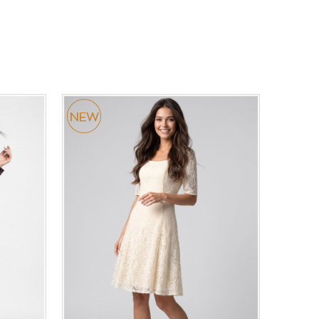
44
46
0
34
36-
38
40
42
44
46
48
50
DODAJ U KORPU