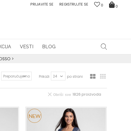
PRIJAVITE SE
REGISTRUJTE SE
0
0
CIJA
VESTI
BLOG
ROSSO
>
Prikaži
po strani
1826
proizvoda
Obriši sve