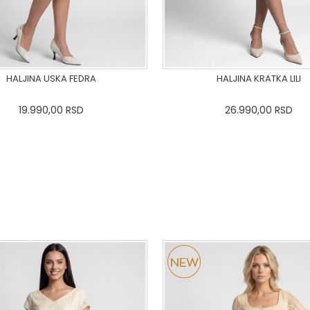
HALJINA USKA FEDRA
HALJINA KRATKA LILI
19.990,00
RSD
26.990,00
RSD
36-
38
40
42
44
46
0
34
36-
38
40
42
48
50
48
50
DODAJ U KORPU
DODAJ U KORPU