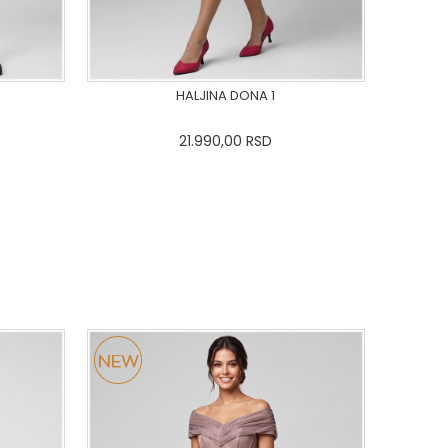
HALJINA DONA 1
21.990,00
RSD
44
46
0
34
36-
38
40
42
44
46
48
50
DODAJ U KORPU