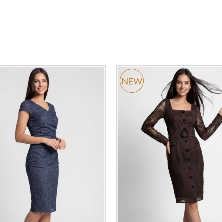
36-
38
40
42
44
46
0
34
36-
38
40
42
48
50
48
50
DODAJ U KORPU
DODAJ U KORPU