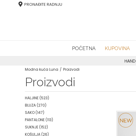
PRONAĐITE RADNJU
POČETNA
KUPOVINA
HAND
Modna kuća Luna
Proizvodi
Proizvodi
HALJINE
(523)
BLUZA
(270)
SAKO
(147)
PANTALONE
(113)
SUKNJE
(152)
KOŠULJA
(26)