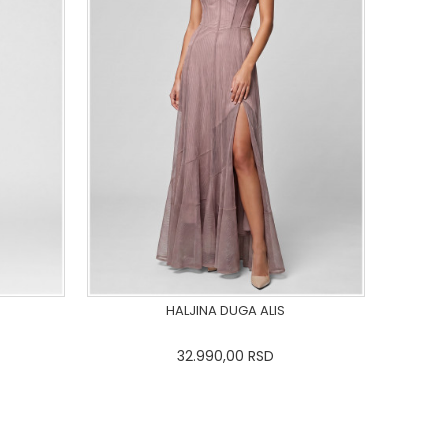
HALJINA DUGA ALIS
32.990,00
RSD
44
46
0
34
36-
38
40
42
44
46