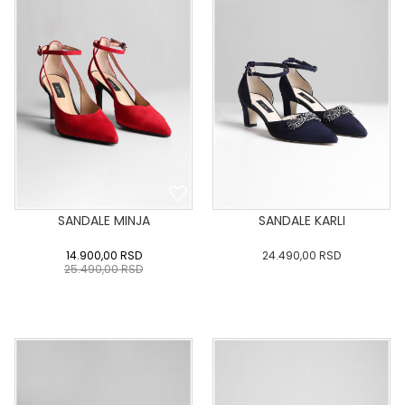
SANDALE MINJA
SANDALE KARLI
14.900,00
RSD
24.490,00
RSD
25.490,00
RSD
36
:37
:38
:39
40
36
:37
:38
:39
40
:41
:42
:43
:41
:42
:43
DODAJ U KORPU
DODAJ U KORPU