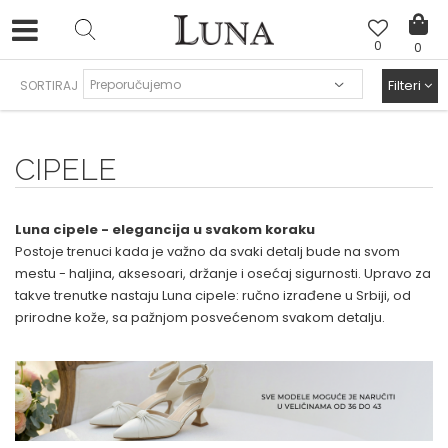
0
0
LUNA & ANA ROSSO
>
Filteri
SORTIRAJ
CIPELE
Luna cipele - elegancija u svakom koraku
Postoje trenuci kada je važno da svaki detalj bude na svom
mestu - haljina, aksesoari, držanje i osećaj sigurnosti. Upravo za
takve trenutke nastaju Luna cipele: ručno izrađene u Srbiji, od
prirodne kože, sa pažnjom posvećenom svakom detalju.