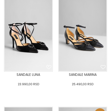
:41
:42
:43
:41
:42
:43
DODAJ U KORPU
DODAJ U KORPU
SANDALE LUNA
SANDALE MARINA
23.990,00
RSD
25.490,00
RSD
36
:37
:38
:39
40
36
:37
:38
:39
40