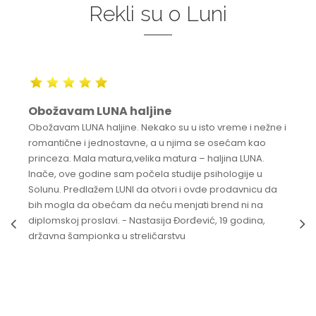
Rekli su o Luni
Obožavam LUNA haljine
Obožavam LUNA haljine. Nekako su u isto vreme i nežne i
romantične i jednostavne, a u njima se osećam kao
princeza. Mala matura,velika matura – haljina LUNA.
Inače, ove godine sam počela studije psihologije u
Solunu. Predlažem LUNI da otvori i ovde prodavnicu da
bih mogla da obećam da neću menjati brend ni na
diplomskoj proslavi. - Nastasija Đorđević, 19 godina,
državna šampionka u streličarstvu