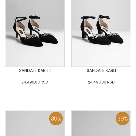
SANDALE KARLI 1
SANDALE KARLI
24.490,00
RSD
24.490,00
RSD
36
:37
:38
:39
40
36
:37
:38
:39
40
:41
:42
:43
:41
:42
:43
39
%
39
%
DODAJ U KORPU
DODAJ U KORPU