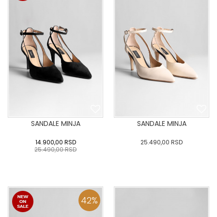
DODAJ U KORPU
DODAJ U KORPU
SANDALE MINJA
SANDALE MINJA
14.900,00
RSD
25.490,00
RSD
25.490,00
RSD
36
:37
:38
:39
40
36
:37
:38
:39
40
:41
:42
:43
:41
:42
:43
42
%
DODAJ U KORPU
DODAJ U KORPU