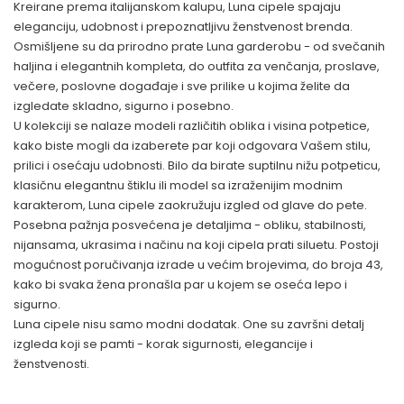
Kreirane prema italijanskom kalupu, Luna cipele spajaju
eleganciju, udobnost i prepoznatljivu ženstvenost brenda.
Osmišljene su da prirodno prate Luna garderobu - od svečanih
haljina i elegantnih kompleta, do outfita za venčanja, proslave,
večere, poslovne događaje i sve prilike u kojima želite da
izgledate skladno, sigurno i posebno.
U kolekciji se nalaze modeli različitih oblika i visina potpetice,
kako biste mogli da izaberete par koji odgovara Vašem stilu,
prilici i osećaju udobnosti. Bilo da birate suptilnu nižu potpeticu,
klasičnu elegantnu štiklu ili model sa izraženijim modnim
karakterom, Luna cipele zaokružuju izgled od glave do pete.
Posebna pažnja posvećena je detaljima - obliku, stabilnosti,
nijansama, ukrasima i načinu na koji cipela prati siluetu. Postoji
mogućnost poručivanja izrade u većim brojevima, do broja 43,
kako bi svaka žena pronašla par u kojem se oseća lepo i
sigurno.
Luna cipele nisu samo modni dodatak. One su završni detalj
izgleda koji se pamti - korak sigurnosti, elegancije i
ženstvenosti.