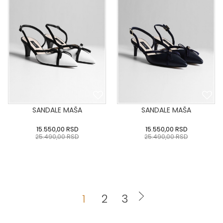
SANDALE MAŠA
SANDALE MAŠA
15.550,00
RSD
15.550,00
RSD
25.490,00
RSD
25.490,00
RSD
36
:37
:38
:39
40
36
:37
:38
:39
40
:41
:42
:43
:41
:42
:43
1
2
3
DODAJ U KORPU
DODAJ U KORPU