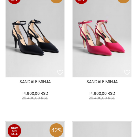
DODAJ U KORPU
DODAJ U KORPU
SANDALE MINJA
SANDALE MINJA
14.900,00
RSD
14.900,00
RSD
25.490,00
RSD
25.490,00
RSD
36
:37
:38
:39
40
36
:37
:38
:39
40
:41
:42
:43
:41
:42
:43
42
%