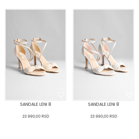
36
:37
:38
:39
40
36
:37
:38
:39
40
:41
:42
:43
:41
:42
:43
DODAJ U KORPU
DODAJ U KORPU
SANDALE LENI 8
SANDALE LENI 8
23.990,00
RSD
23.990,00
RSD