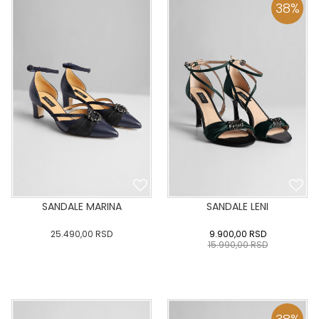
:41
:42
:43
:41
:42
:43
38
%
DODAJ U KORPU
DODAJ U KORPU
SANDALE MARINA
SANDALE LENI
25.490,00
RSD
9.900,00
RSD
15.990,00
RSD
36
:37
:38
:39
40
36
:37
:38
:39
40
:41
:42
:43
:41
:42
:43