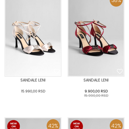
38
%
DODAJ U KORPU
DODAJ U KORPU
SANDALE LENI
SANDALE LENI
15.990,00
RSD
9.900,00
RSD
15.990,00
RSD
36
:37
:38
:39
40
36
:37
:38
:39
40
:41
:42
:43
:41
:42
:43
42
%
42
%