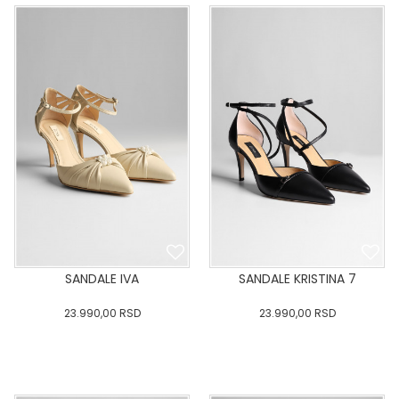
:41
:42
:43
:41
:42
:43
DODAJ U KORPU
DODAJ U KORPU
SANDALE IVA
SANDALE KRISTINA 7
23.990,00
RSD
23.990,00
RSD
36
:37
:38
:39
40
36
:37
:38
:39
40