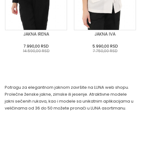
JAKNA IRENA
JAKNA IVA
7.990,00
RSD
5.990,00
RSD
14.590,00
RSD
7.750,00
RSD
0
34
36-
38
40
0
34
36-
38
40
42
44
46
48
50
42
44
46
48
50
Potragu za elegantnom jaknom završite na LUNA web shopu.
DODAJ U KORPU
DODAJ U KORPU
Prolećne ženske jakne, zimske ili jesenje. Atraktivne modele
jakni sečenih rukava, kao i modele sa unikatnim aplikacijama u
veličinama od 36 do 50 možete pronaći u LUNA asortimanu.