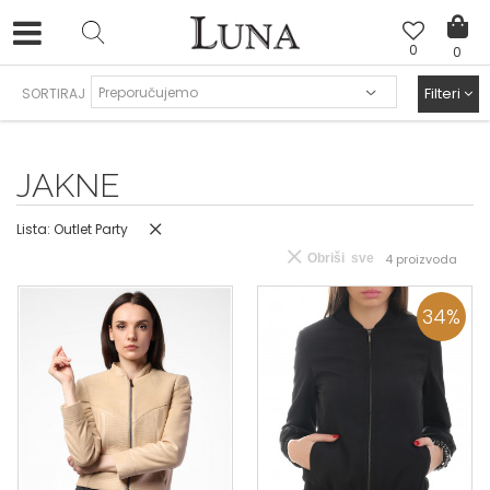
0
0
LUNA & ANA ROSSO
>
Filteri
SORTIRAJ
JAKNE
Lista: Outlet Party
Obriši sve
4
proizvoda
34
%