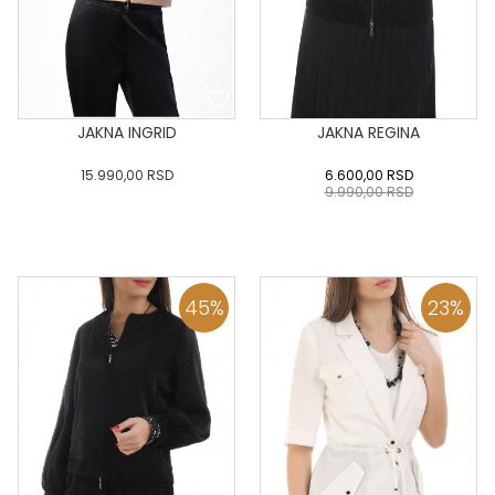
JAKNA INGRID
JAKNA REGINA
15.990,00
RSD
6.600,00
RSD
9.990,00
RSD
0
34
36-
38
40
0
34
36-
38
40
42
44
46
48
50
42
44
46
48
50
45
%
23
%
DODAJ U KORPU
DODAJ U KORPU