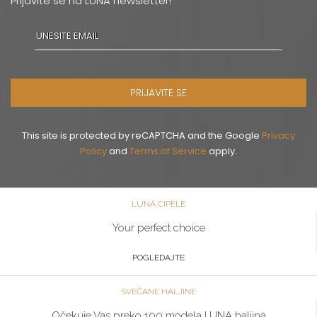
Prijavite se na LUNA newsletter!
PRIJAVITE SE
This site is protected by reCAPTCHA and the Google
Privacy
Policy
and
Terms of Service
apply.
LUNA CIPELE
Your perfect choice
POGLEDAJTE
SVEČANE HALJINE
Očekuje Vas preko 100 modela LUNA haljina