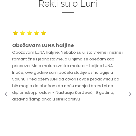
Rekli su o Luni
Obožavam LUNA haljine
Obožavam LUNA haljine. Nekako su u isto vreme i nežne i
romantične i jednostavne, a u njima se osećam kao
princeza. Mala matura,velika matura – haljina LUNA.
Inače, ove godine sam počela studije psihologije u
Solunu. Predlažem LUNI da otvori i ovde prodavnicu da
bih mogla da obećam da neću menjati brend ni na
diplomskoj proslavi. - Nastasija Đorđević, 19 godina,
državna šampionka u streličarstvu