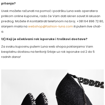
pitanja?
Uvek možete računati na pomoć i podršku Luna web operatera
prilikom online kupovine, rado će Vam dati iskren savet ili iskusan
predlog. Možete ih kontaktirati telefonom na broj +381 64 896 72 80,
slanjem maila na
webshop@fashion-luna.com
ili putem live chat-
a.
12) Koji je očekivani rok isporuke i troškovi dostave?
Za svaku kupovinu putem Luna web shopa poklanjamo Vam
besplatnu dostavu na teritoriji Srbije uz rok isporuke od 2 do 5
radnih dana!