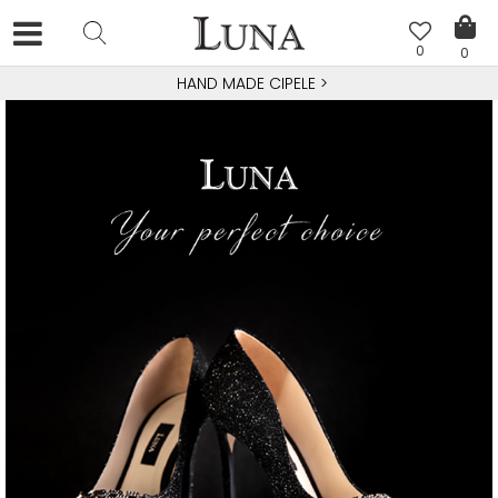
0
0
HAND MADE CIPELE
>