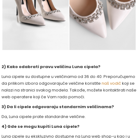
2) Kako odabrati pravu veličinu Luna cipela?
Luna cipele su dostupne u veličinama od 36 do 40. Preporučujemo
da prilikom izbora odgovarajuće veličine koristite
naš vodič
koji se
nalazi na stranici svakog modela. Takođe, možete kontaktirati naše
web operatere koji će Vam rado pomoći.
3) Da li cipele odgovaraju standarnim veličinama?
Da, Luna cipele prate standardne veličine.
4) Gde se mogu kupiti Luna cipele?
Luna cipele su ekskluzivno dostupne na Luna web shop-u kao i u