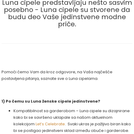
Luna cipele predstavljaju nešto sasvim
posebno - Luna cipele su stvorene da
budu deo Vaše jedinstvene modne
priče.
Pomoći ćemo Vam da kroz odgovore, na Vaša najčešće
postavljena pitanja, saznate sve o Luna cipelama.
1) Po čemu su Luna ženske cipele jedinstvene?
Kompatibilnost sa garderobom – Luna cipele su dizajnirane
kako bi se savršeno uklapale sa našom aktuelnom
kolekcijom
Let’s Celebrate
. Svaki ukras je pažljivo biran kako
bi se postigao jedinstveni sklad između obuće i garderobe.