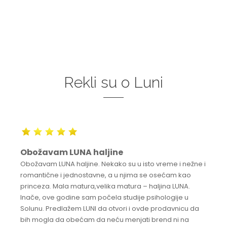
Rekli su o Luni
Obožavam LUNA haljine
Obožavam LUNA haljine. Nekako su u isto vreme i nežne i
romantične i jednostavne, a u njima se osećam kao
princeza. Mala matura,velika matura – haljina LUNA.
Inače, ove godine sam počela studije psihologije u
Solunu. Predlažem LUNI da otvori i ovde prodavnicu da
bih mogla da obećam da neću menjati brend ni na