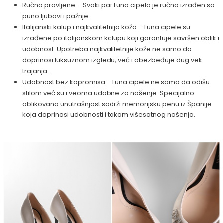
Ručno pravljene – Svaki par Luna cipela je ručno izrađen sa
puno ljubavi i pažnje.
Italijanski kalup i najkvalitetnija koža – Luna cipele su
izrađene po italijanskom kalupu koji garantuje savršen oblik i
udobnost. Upotreba najkvalitetnije kože ne samo da
doprinosi luksuznom izgledu, već i obezbeđuje dug vek
trajanja.
Udobnost bez kopromisa – Luna cipele ne samo da odišu
stilom već su i veoma udobne za nošenje. Specijalno
oblikovana unutrašnjost sadrži memorijsku penu iz Španije
koja doprinosi udobnosti i tokom višesatnog nošenja.