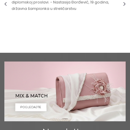
diplomskoj proslavi. - Nastasija Đorđević, 19 godina,
državna šampionka u streličarstvu