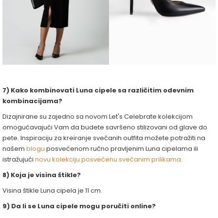
7) Kako kombinovati Luna cipele sa različitim odevnim
kombinacijama?
Dizajnirane su zajedno sa novom Let's Celebrate kolekcijom
omogućavajući Vam da budete savršeno stilizovani od glave do
pete. Inspiraciju za kreiranje svečanih outfita možete potražiti na
našem
blogu
posvećenom ručno pravljenim Luna cipelama ili
istražujući
novu kolekciju posvećenu svečanim prilikama.
8) Koja je visina štikle?
Visina štikle Luna cipela je 11 cm.
9) Da li se Luna cipele mogu poručiti online?