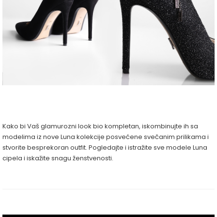
Kako bi Vaš glamurozni look bio kompletan, iskombinujte ih sa
modelima iz nove Luna kolekcije posvećene svečanim prilikama i
stvorite besprekoran outfit. Pogledajte i istražite sve modele Luna
cipela i iskažite snagu ženstvenosti.