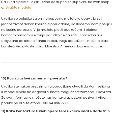
Da, Luna cipele su ekskluzivno dostupne za kupovinu na web shop-
u.
Istražite modele
Ukoliko se odlučite za online kupovinu možete je obaviti brzo i
jednostavno! Nakon kreiranja porudžbine, poslaćemo Vam pošiljku
na kućnu adresu, a Vi je možete platiti pouzećem ili platnom
karticom prilikom kreiranja porudžbine na sajtu. Transakcija je
osigurana od strane Banca Intesa, svoju porudžbinu možete platiti
koristeći Visa, Mastercard, Maestro, American Express kartice.
10) Koji su uslovi zamene ili povrata?
Ukoliko ste nakon preuzimanja porudžbine utvrdili da Vam veličina
ili model cipela ne odgovara, imate mogućnost zamene ili povrata.
Za sve informacije možete nas kontaktirati putem poziva ili Viber
poruke na broj telefona +381 64 896 72 80.
11) Kako kontaktirati web operatere ukoliko imate dodatnih