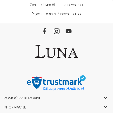
Žena redovno čita Luna newsletter
Prijavite se na naš newsletter >>
POMOĆ PRI KUPOVINI
Opšti uslovi korišćenja i prodaje
INFORMACIJE