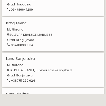
Grad:
Jagodina
064/896-7289
Kragujevac
Multibrand
BULEVAR KRALJICE MARIJE 56
Grad:
Kragujevac
064/8099-534
Luna Banja Luka
Multibrand
TC DELTA PLANET, Bulevar srpske vojske 8
Grad:
Banja Luka
+387 51 259 624
Luna Bijeljina
Multibrand
Gavrila Principa 9