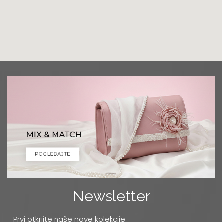
Grad:
Podgorica
+382 68 818 903
Luna Ptuj
Multibrand
Zelenikova ulica 1
Grad:
Ptuj
+386 2 77 11 308
Mercator
TC MERKATOR - BULEVAR UMETNOSTI 4
Grad:
Beograd
0668037255
Niš
Multibrand
Newsletter
OBRENOVIĆEVA 27
Grad:
Niš
- Prvi otkrijte naše nove kolekcije