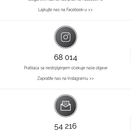
064/8967-284
Lajkujte nas na Facebook-u >>
Osijek
Kapucinska 25
Grad:
Osijek
+385915449900
Požarevac
68 014
Multibrand
Pratilaca sa nestrpljenjem očekuje naše objave
TABACKA CARŠIJA 2
Grad:
Požarevac
Zapratite nas na Instagramu >>
064/8967-925
Zagreb
Multibrand
Ilića 29
Grad:
Zagreb
54 216
+385953493365