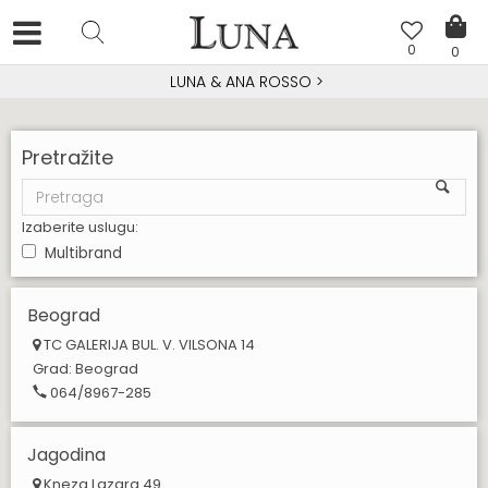
0
0
LUNA & ANA ROSSO
>
Pretražite
Izaberite uslugu:
Multibrand
Beograd
TC GALERIJA BUL. V. VILSONA 14
Grad:
Beograd
064/8967-285
Jagodina
Kneza Lazara 49