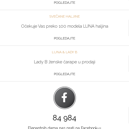
064/89-67-286
POGLEDAJTE
Zlatibor
SVEČANE HALJINE
Multibrand
Očekuje Vas preko 100 modela LUNA haljina
TC ZLATIBOR
Grad:
Zlatibor
POGLEDAJTE
064/8967-906
LUNA & LADY B
Beograd
Lady B ženske čarape u prodaji
Multibrand
POGLEDAJTE
TRG NIKOLE PAŠICA 1
Grad:
Beograd
064/8967-924
Niš
Multibrand
84 984
BULEVAR NEMANJICA 11B
Grad:
Niš
Elegantnih dama nas prati na Facebook-u