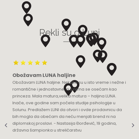
Grad:
Bijeljina
+387 55 210 100
Rekli su o Luni
Luna Budva
Multibrand
TQ Plaza, Mediteranska 53
Grad:
Budva
+382 68 818 904
Obožavam LUNA haljine
Luna Knez
Obožavam LUNA haljine. Nekako su u isto vreme i nežne i
KNEZ MIHAILOVA 21
romantične i jednostavne, a u njima se osećam kao
Grad:
Beograd
princeza. Mala matura,velika matura – haljina LUNA.
064/8967-935
Inače, ove godine sam počela studije psihologije u
Solunu. Predlažem LUNI da otvori i ovde prodavnicu da
Luna Podgorica
bih mogla da obećam da neću menjati brend ni na
diplomskoj proslavi. - Nastasija Đorđević, 19 godina,
Multibrand
državna šampionka u streličarstvu
Ulica Slobode 3