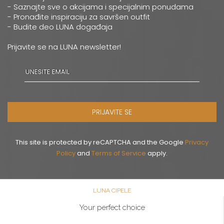
0668037258
- Saznajte sve o akcijama i specijalnim ponudama
- Pronađite inspiraciju za savršen outfit
- Budite deo LUNA događaja
Novi Sad
Multibrand
Prijavite se na LUNA newsletter!
ZMAJ JOVINA 26
Grad:
Novi Sad
064/8967-926
Pančevo
PRIJAVITE SE
Multibrand
MILOŠA OBRENOVICA 12
Grad:
Pančevo
This site is protected by reCAPTCHA and the Google
Privacy
064/8099-532
Policy
and
Terms of Service
apply.
Šabac
LUNA CIPELE
Multibrand
GOSPODAR JEVREMOVA 9
Your perfect choice
Grad:
Šabac