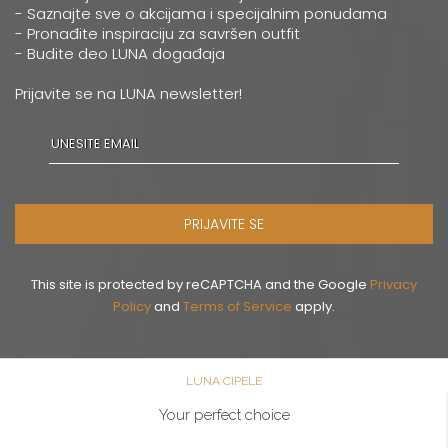
0668037258
- Saznajte sve o akcijama i specijalnim ponudama
- Pronađite inspiraciju za savršen outfit
- Budite deo LUNA događaja
Novi Sad
Multibrand
Prijavite se na LUNA newsletter!
ZMAJ JOVINA 26
Grad:
Novi Sad
064/8967-926
Pančevo
PRIJAVITE SE
Multibrand
MILOŠA OBRENOVICA 12
Grad:
Pančevo
This site is protected by reCAPTCHA and the Google
Privacy
064/8099-532
Policy
and
Terms of Service
apply.
Šabac
LUNA CIPELE
Multibrand
GOSPODAR JEVREMOVA 9
Your perfect choice
Grad:
Šabac