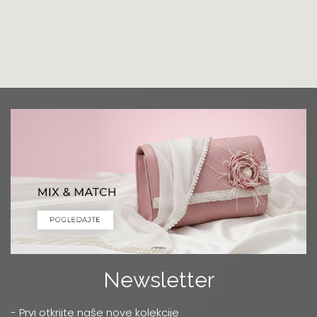
Grad:
Podgorica
+382 68 818 903
Luna Ptuj
Multibrand
Zelenikova ulica 1
Grad:
Ptuj
+386 2 77 11 308
Mercator
TC MERKATOR - BULEVAR UMETNOSTI 4
Grad:
Beograd
0668037255
Niš
Multibrand
Newsletter
OBRENOVIĆEVA 27
Grad:
Niš
- Prvi otkrijte naše nove kolekcije