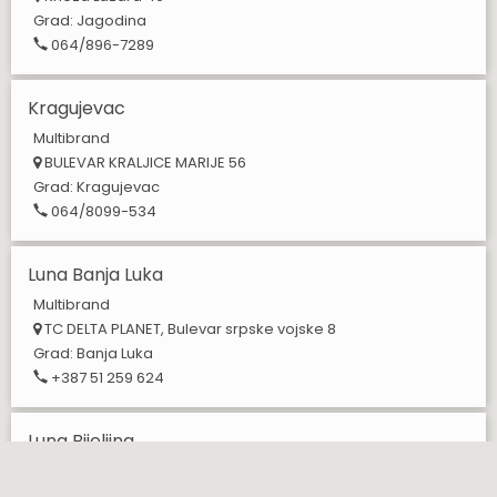
Grad:
Jagodina
064/896-7289
Kragujevac
Multibrand
BULEVAR KRALJICE MARIJE 56
Grad:
Kragujevac
064/8099-534
Luna Banja Luka
Multibrand
TC DELTA PLANET, Bulevar srpske vojske 8
Grad:
Banja Luka
+387 51 259 624
Luna Bijeljina
Multibrand
Gavrila Principa 9