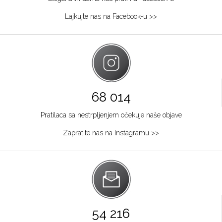
064/8967-284
Lajkujte nas na Facebook-u >>
Osijek
Kapucinska 25
Grad:
Osijek
+385915449900
Požarevac
68 014
Multibrand
Pratilaca sa nestrpljenjem očekuje naše objave
TABACKA CARŠIJA 2
Grad:
Požarevac
Zapratite nas na Instagramu >>
064/8967-925
Zagreb
Multibrand
Ilića 29
Grad:
Zagreb
54 216
+385953493365