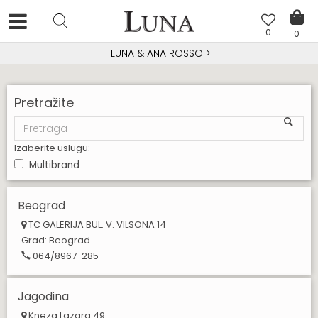
0
0
LUNA & ANA ROSSO
>
Pretražite
Izaberite uslugu:
Multibrand
Beograd
TC GALERIJA BUL. V. VILSONA 14
Grad:
Beograd
064/8967-285
Jagodina
Kneza Lazara 49