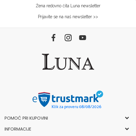
Žena redovno čita Luna newsletter
Prijavite se na naš newsletter >>
POMOĆ PRI KUPOVINI
Opšti uslovi korišćenja i prodaje
INFORMACIJE