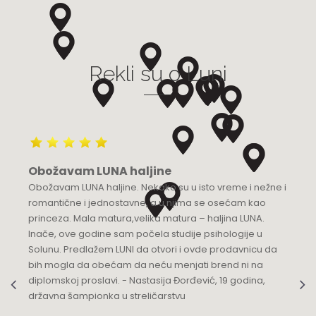
Grad:
Bijeljina
+387 55 210 100
Rekli su o Luni
Luna Budva
Multibrand
TQ Plaza, Mediteranska 53
Grad:
Budva
+382 68 818 904
Obožavam LUNA haljine
Luna Knez
Obožavam LUNA haljine. Nekako su u isto vreme i nežne i
KNEZ MIHAILOVA 21
romantične i jednostavne, a u njima se osećam kao
Grad:
Beograd
princeza. Mala matura,velika matura – haljina LUNA.
064/8967-935
Inače, ove godine sam počela studije psihologije u
Solunu. Predlažem LUNI da otvori i ovde prodavnicu da
Luna Podgorica
bih mogla da obećam da neću menjati brend ni na
diplomskoj proslavi. - Nastasija Đorđević, 19 godina,
Multibrand
državna šampionka u streličarstvu
Ulica Slobode 3