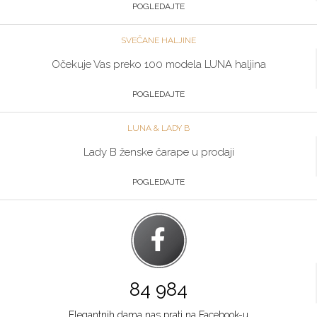
064/89-67-286
POGLEDAJTE
Zlatibor
SVEČANE HALJINE
Multibrand
Očekuje Vas preko 100 modela LUNA haljina
TC ZLATIBOR
Grad:
Zlatibor
POGLEDAJTE
064/8967-906
LUNA & LADY B
Beograd
Lady B ženske čarape u prodaji
Multibrand
POGLEDAJTE
TRG NIKOLE PAŠICA 1
Grad:
Beograd
064/8967-924
Niš
Multibrand
84 984
BULEVAR NEMANJICA 11B
Grad:
Niš
Elegantnih dama nas prati na Facebook-u