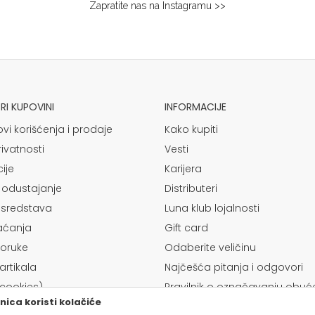
Zapratite nas na Instagramu >>
I KUPOVINI
INFORMACIJE
ovi korišćenja i prodaje
Kako kupiti
rivatnosti
Vesti
ije
Karijera
 odustajanje
Distributeri
 sredstava
Luna klub lojalnosti
laćanja
Gift card
poruke
Odaberite veličinu
rtikala
Najčešća pitanja i odgovori
(cookies)
Pravilnik o označavanju obuć
ica koristi kolačiće