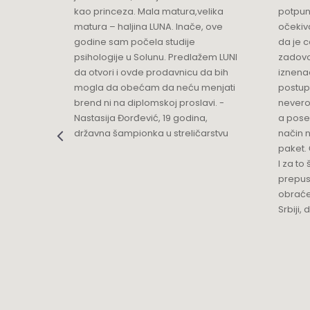
ikica -
kao princeza. Mala matura,velika
potpun
matura – haljina LUNA. Inače, ove
očekiv
Luna Podgorica
godine sam počela studije
da je 
Multibrand
psihologije u Solunu. Predlažem LUNI
zadovo
Ulica Slobode 3
da otvori i ovde prodavnicu da bih
iznenad
Grad:
Podgorica
mogla da obećam da neću menjati
postup
+382 68 818 903
brend ni na diplomskoj proslavi. -
nevero
Nastasija Đorđević, 19 godina,
a pose
državna šampionka u streličarstvu
način n
Luna Ptuj
paket. 
Multibrand
I za to 
Zelenikova ulica 1
prepust
Grad:
Ptuj
obraće
+386 2 77 11 308
Srbiji,
Mercator
TC MERKATOR - BULEVAR UMETNOSTI 4
Grad:
Beograd
0668037255