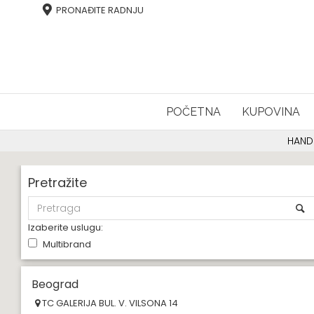
PRONAĐITE RADNJU
POČETNA
KUPOVINA
HAND
Pretražite
Izaberite uslugu:
Multibrand
Beograd
TC GALERIJA BUL. V. VILSONA 14