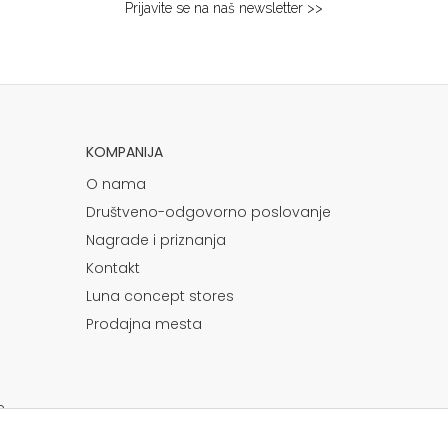
Prijavite se na naš newsletter >>
KOMPANIJA
O nama
Društveno-odgovorno poslovanje
Nagrade i priznanja
Kontakt
Luna concept stores
Prodajna mesta
e