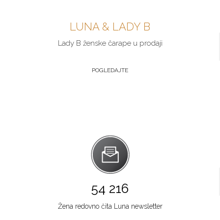
LUNA & LADY B
Lady B ženske čarape u prodaji
POGLEDAJTE
54 216
Žena redovno čita Luna newsletter