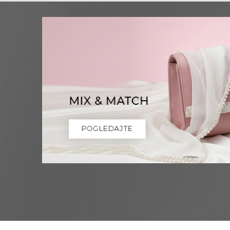
Niš
Multibrand
OBRENOVIĆEVA 27
Grad:
Niš
0668037258
Novi Sad
Multibrand
ZMAJ JOVINA 26
Grad:
Novi Sad
064/8967-926
Pančevo
Multibrand
MILOŠA OBRENOVICA 12
Grad:
Pančevo
064/8099-532