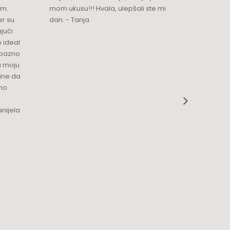
im.
mom ukusu!!! Hvala, ulepšali ste mi
Srdacan 
er su
dan. - Tanja
jući
o ideal
jubazno
a moju
čine da
no.
nijela