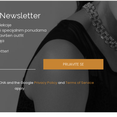
Newsletter
lekcije
 i specijalnim ponudama
savršen outfit
ja
tter!
PRIJAVITE SE
PTCHA and the Google
Privacy Policy
and
Terms of Service
apply.