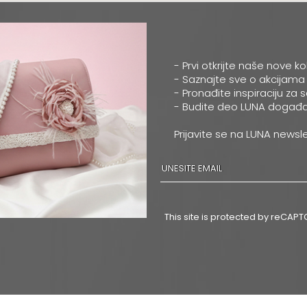
- Prvi otkrijte naše nove ko
- Saznajte sve o akcijama
- Pronađite inspiraciju za 
- Budite deo LUNA događa
Prijavite se na LUNA newsle
This site is protected by reCA