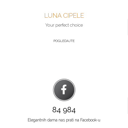
Šabac
LUNA CIPELE
Multibrand
GOSPODAR JEVREMOVA 9
Your perfect choice
Grad:
Šabac
064/89-67-286
POGLEDAJTE
Zlatibor
Multibrand
TC ZLATIBOR
Grad:
Zlatibor
064/8967-906
Beograd
Multibrand
TRG NIKOLE PAŠICA 1
84 984
Grad:
Beograd
064/8967-924
Elegantnih dama nas prati na Facebook-u