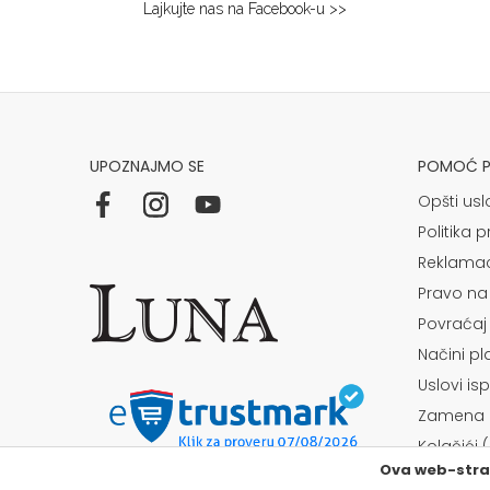
Lajkujte nas na Facebook-u >>
Niš
Multibrand
BULEVAR NEMANJICA 11B
Grad:
Niš
064/8967-284
UPOZNAJMO SE
POMOĆ PR
Osijek
Opšti usl
Kapucinska 25
Politika p
Grad:
Osijek
Reklamac
+385915449900
Pravo na
Povraćaj
Požarevac
Načini p
Multibrand
Uslovi is
TABACKA CARŠIJA 2
Grad:
Požarevac
Zamena a
064/8967-925
Kolačići 
Ova web-stran