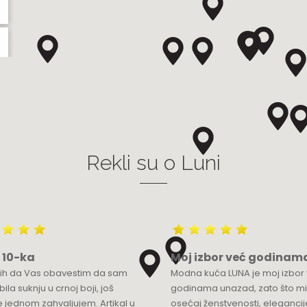
Rekli su o Luni
 10-ka
Moj izbor već godinam
bih da Vas obavestim da sam
Modna kuća LUNA je moj izbor
ila suknju u crnoj boji, još
godinama unazad, zato što mi
 jednom zahvaljujem. Artikal u
osećaj ženstvenosti, elegancije