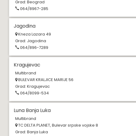
Grad:
Beograd
064/8967-285
Jagodina
Kneza Lazara 49
Grad:
Jagodina
064/896-7289
Kragujevac
Multibrand
BULEVAR KRALJICE MARIJE 56
Grad:
Kragujevac
064/8099-534
Luna Banja Luka
Multibrand
TC DELTA PLANET, Bulevar srpske vojske 8
Grad:
Banja Luka