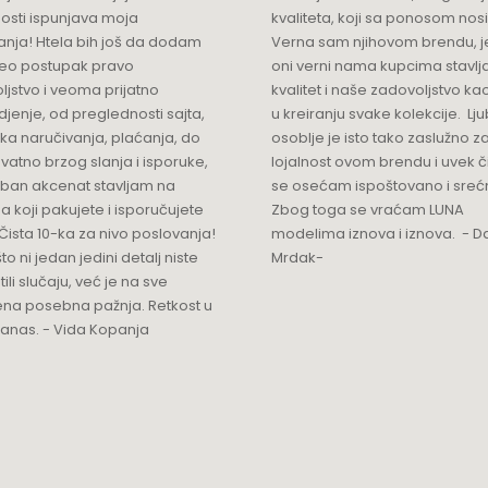
osti ispunjava moja
kvaliteta, koji sa ponosom nos
anja! Htela bih još da dodam
Verna sam njihovom brendu, j
ceo postupak pravo
oni verni nama kupcima stavlja
ljstvo i veoma prijatno
kvalitet i naše zadovoljstvo ka
jenje, od preglednosti sajta,
u kreiranju svake kolekcije. L
ka naručivanja, plaćanja, do
osoblje je isto tako zaslužno z
vatno brzog slanja i isporuke,
lojalnost ovom brendu i uvek 
ban akcenat stavljam na
se osećam ispoštovano i sreć
a koji pakujete i isporučujete
Zbog toga se vraćam LUNA
Čista 10-ka za nivo poslovanja!
modelima iznova i iznova. - Da
što ni jedan jedini detalj niste
Mrdak-
ili slučaju, već je na sve
na posebna pažnja. Retkost u
 danas. - Vida Kopanja