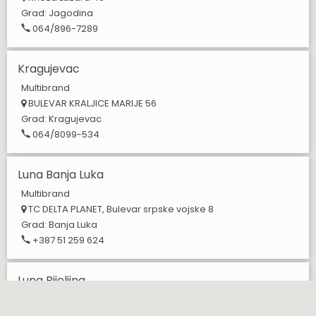
Grad:
Jagodina
064/896-7289
Kragujevac
Multibrand
BULEVAR KRALJICE MARIJE 56
Grad:
Kragujevac
064/8099-534
Luna Banja Luka
Multibrand
TC DELTA PLANET, Bulevar srpske vojske 8
Grad:
Banja Luka
+387 51 259 624
Luna Bijeljina
Multibrand
Gavrila Principa 9