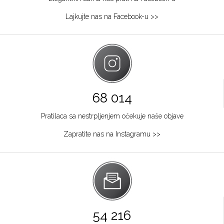
064/8967-284
Lajkujte nas na Facebook-u >>
Osijek
Kapucinska 25
Grad:
Osijek
+385915449900
Požarevac
68 014
Multibrand
Pratilaca sa nestrpljenjem očekuje naše objave
TABACKA CARŠIJA 2
Grad:
Požarevac
Zapratite nas na Instagramu >>
064/8967-925
Zagreb
Multibrand
Ilića 29
Grad:
Zagreb
54 216
+385953493365