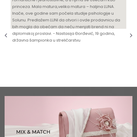
princeza. Mala matura,velika matura – haljina LUNA.
Inače, ove godine sam počela studije psihologije u
Solunu. Predlažem LUNI da otvori i ovde prodavnicu da
bih mogla da obećam da neću menjati brend ni na
diplomskoj proslavi. - Nastasija Đorđević, 19 godina,
državna šampionka u streličarstvu