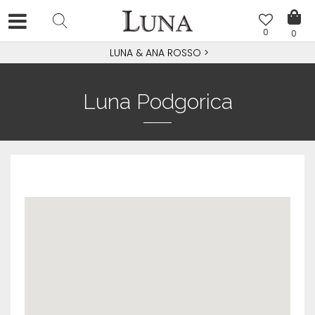
0
0
LUNA & ANA ROSSO
>
Luna Podgorica