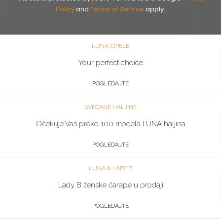
Policy
and
Terms of Service
apply.
LUNA CIPELE
Your perfect choice
POGLEDAJTE
SVEČANE HALJINE
Očekuje Vas preko 100 modela LUNA haljina
POGLEDAJTE
LUNA & LADY B
Lady B ženske čarape u prodaji
POGLEDAJTE