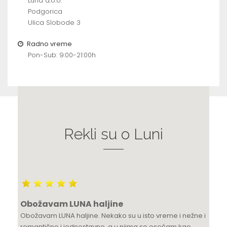
Luna d.o.o.
Podgorica
Ulica Slobode 3
Radno vreme
Pon-Sub: 9:00-21:00h
Rekli su o Luni
Obožavam LUNA haljine
Obožavam LUNA haljine. Nekako su u isto vreme i nežne i
romantične i jednostavne, a u njima se osećam kao