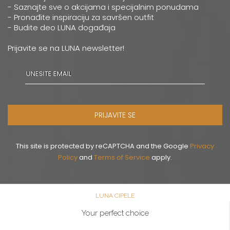
0668037258
- Saznajte sve o akcijama i specijalnim ponudama
- Pronađite inspiraciju za savršen outfit
- Budite deo LUNA događaja
Novi Sad
Multibrand
Prijavite se na LUNA newsletter!
ZMAJ JOVINA 26
Grad:
Novi Sad
064/8967-926
Pančevo
PRIJAVITE SE
Multibrand
MILOŠA OBRENOVICA 12
Grad:
Pančevo
This site is protected by reCAPTCHA and the Google
Privacy
064/8099-532
Policy
and
Terms of Service
apply.
Šabac
LUNA CIPELE
Multibrand
GOSPODAR JEVREMOVA 9
Your perfect choice
Grad:
Šabac