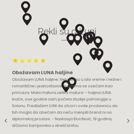
Grad:
Bijeljina
+387 55 210 100
Rekli su o Luni
Luna Budva
Multibrand
TQ Plaza, Mediteranska 53
Grad:
Budva
+382 68 818 904
Obožavam LUNA haljine
Luna Knez
Obožavam LUNA haljine. Nekako su u isto vreme i nežne i
KNEZ MIHAILOVA 21
romantične i jednostavne, a u njima se osećam kao
Grad:
Beograd
princeza. Mala matura,velika matura – haljina LUNA.
064/8967-935
Inače, ove godine sam počela studije psihologije u
Solunu. Predlažem LUNI da otvori i ovde prodavnicu da
Luna Podgorica
bih mogla da obećam da neću menjati brend ni na
diplomskoj proslavi. - Nastasija Đorđević, 19 godina,
Multibrand
državna šampionka u streličarstvu
Ulica Slobode 3