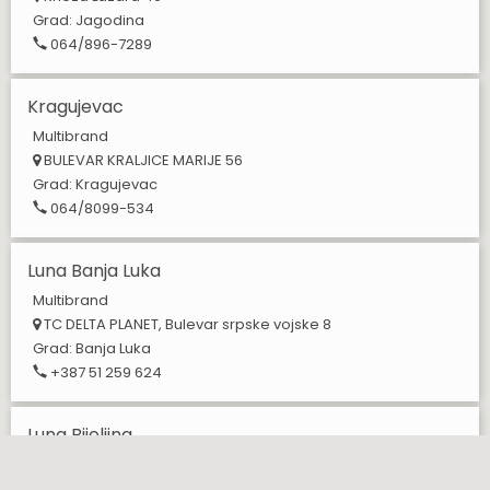
Grad:
Jagodina
064/896-7289
Kragujevac
Multibrand
BULEVAR KRALJICE MARIJE 56
Grad:
Kragujevac
064/8099-534
Luna Banja Luka
Multibrand
TC DELTA PLANET, Bulevar srpske vojske 8
Grad:
Banja Luka
+387 51 259 624
Luna Bijeljina
Multibrand
Gavrila Principa 9