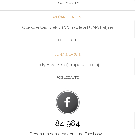
064/89-67-286
POGLEDAJTE
Zlatibor
SVEČANE HALJINE
Multibrand
Očekuje Vas preko 100 modela LUNA haljina
TC ZLATIBOR
Grad:
Zlatibor
POGLEDAJTE
064/8967-906
LUNA & LADY B
Beograd
Lady B ženske čarape u prodaji
Multibrand
POGLEDAJTE
TRG NIKOLE PAŠICA 1
Grad:
Beograd
064/8967-924
Niš
Multibrand
84 984
BULEVAR NEMANJICA 11B
Grad:
Niš
Elegantnih dama nas prati na Facebook-u