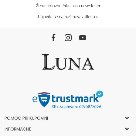
Žena redovno čita Luna newsletter
Prijavite se na naš newsletter >>
POMOĆ PRI KUPOVINI
Opšti uslovi korišćenja i prodaje
INFORMACIJE