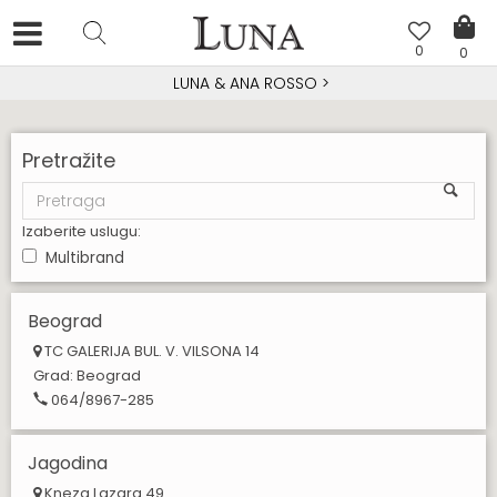
0
0
LUNA & ANA ROSSO
>
Pretražite
Izaberite uslugu:
Multibrand
Beograd
TC GALERIJA BUL. V. VILSONA 14
Grad:
Beograd
064/8967-285
Jagodina
Kneza Lazara 49