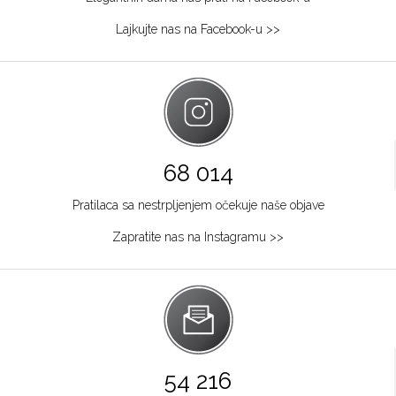
064/8967-284
Lajkujte nas na Facebook-u >>
Osijek
Kapucinska 25
Grad:
Osijek
+385915449900
Požarevac
68 014
Multibrand
Pratilaca sa nestrpljenjem očekuje naše objave
TABACKA CARŠIJA 2
Grad:
Požarevac
Zapratite nas na Instagramu >>
064/8967-925
Zagreb
Multibrand
Ilića 29
Grad:
Zagreb
54 216
+385953493365