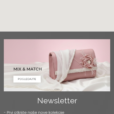
Grad:
Podgorica
+382 68 818 903
Luna Ptuj
Multibrand
Zelenikova ulica 1
Grad:
Ptuj
+386 2 77 11 308
Mercator
TC MERKATOR - BULEVAR UMETNOSTI 4
Grad:
Beograd
0668037255
Niš
Multibrand
Newsletter
OBRENOVIĆEVA 27
Grad:
Niš
- Prvi otkrijte naše nove kolekcije