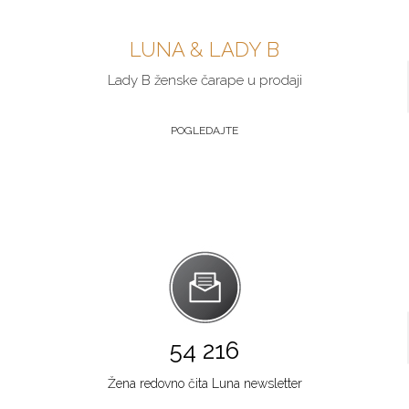
LUNA & LADY B
Lady B ženske čarape u prodaji
POGLEDAJTE
54 216
Žena redovno čita Luna newsletter