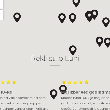
Rekli su o Luni
 10-ka
Moj izbor već godinam
bih da Vas obavestim da sam
Modna kuća LUNA je moj izbor
ila suknju u crnoj boji, još
godinama unazad, zato što mi
 jednom zahvaljujem. Artikal u
osećaj ženstvenosti, elegancije