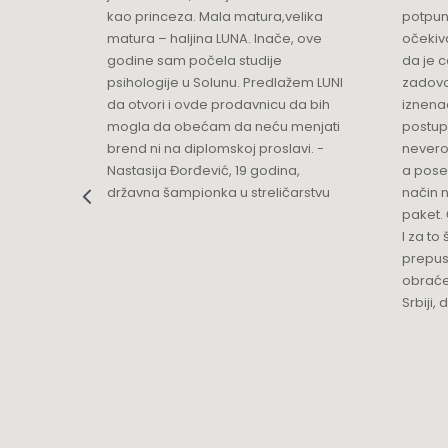
ikica -
kao princeza. Mala matura,velika
potpun
matura – haljina LUNA. Inače, ove
očekiv
Luna Podgorica
godine sam počela studije
da je 
Multibrand
psihologije u Solunu. Predlažem LUNI
zadovo
Ulica Slobode 3
da otvori i ovde prodavnicu da bih
iznenad
Grad:
Podgorica
mogla da obećam da neću menjati
postup
+382 68 818 903
brend ni na diplomskoj proslavi. -
nevero
Nastasija Đorđević, 19 godina,
a pose
državna šampionka u streličarstvu
način n
Luna Ptuj
paket. 
Multibrand
I za to 
Zelenikova ulica 1
prepust
Grad:
Ptuj
obraće
+386 2 77 11 308
Srbiji,
Mercator
TC MERKATOR - BULEVAR UMETNOSTI 4
Grad:
Beograd
0668037255