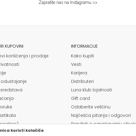
Zapratite nas na Instagramu >>
I KUPOVINI
INFORMACIJE
ovi korišćenja i prodaje
Kako kupiti
rivatnosti
Vesti
ije
Karijera
 odustajanje
Distributeri
 sredstava
Luna klub lojalnosti
laćanja
Gift card
poruke
Odaberite veličinu
rtikala
Najčešća pitanja i odgovori
(cookies)
Pravilnik o označavanju obuć
ica koristi kolačiće