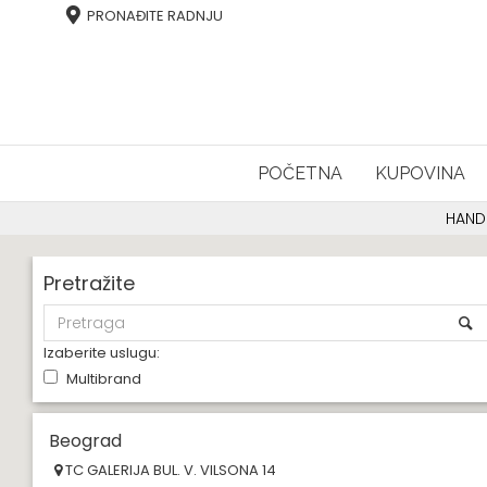
PRONAĐITE RADNJU
POČETNA
KUPOVINA
HAND
Pretražite
Izaberite uslugu:
Multibrand
Beograd
TC GALERIJA BUL. V. VILSONA 14