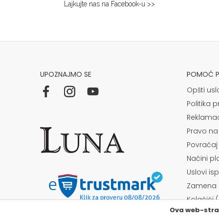
Lajkujte nas na Facebook-u >>
Niš
Multibrand
BULEVAR NEMANJICA 11B
Grad:
Niš
064/8967-284
UPOZNAJMO SE
POMOĆ PR
Osijek
Opšti usl
Kapucinska 25
Politika p
Grad:
Osijek
Reklamac
+385915449900
Pravo na
Povraćaj
Požarevac
Načini p
Multibrand
Uslovi is
TABACKA CARŠIJA 2
Grad:
Požarevac
Zamena a
064/8967-925
Kolačići 
Ova web-stran