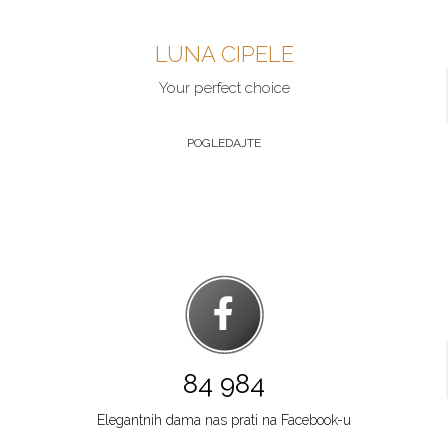
Šabac
LUNA CIPELE
Multibrand
GOSPODAR JEVREMOVA 9
Your perfect choice
Grad:
Šabac
064/89-67-286
POGLEDAJTE
Zlatibor
Multibrand
TC ZLATIBOR
Grad:
Zlatibor
064/8967-906
Beograd
Multibrand
TRG NIKOLE PAŠICA 1
84 984
Grad:
Beograd
064/8967-924
Elegantnih dama nas prati na Facebook-u