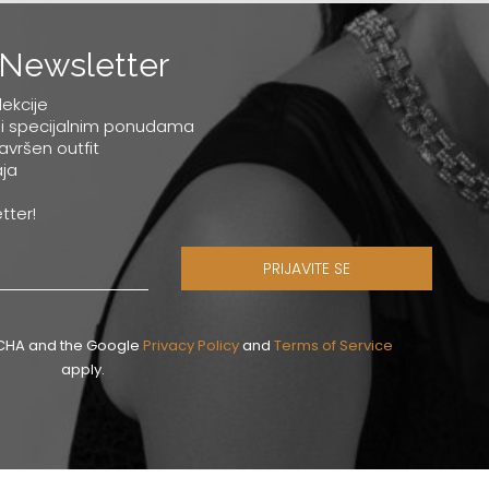
Newsletter
lekcije
 i specijalnim ponudama
savršen outfit
ja
tter!
PRIJAVITE SE
PTCHA and the Google
Privacy Policy
and
Terms of Service
apply.