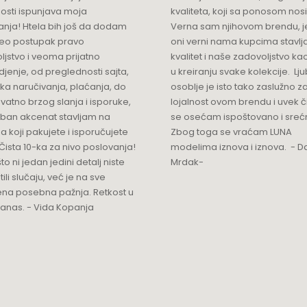
osti ispunjava moja
kvaliteta, koji sa ponosom nos
anja! Htela bih još da dodam
Verna sam njihovom brendu, j
ceo postupak pravo
oni verni nama kupcima stavlja
ljstvo i veoma prijatno
kvalitet i naše zadovoljstvo ka
jenje, od preglednosti sajta,
u kreiranju svake kolekcije. L
ka naručivanja, plaćanja, do
osoblje je isto tako zaslužno z
vatno brzog slanja i isporuke,
lojalnost ovom brendu i uvek 
ban akcenat stavljam na
se osećam ispoštovano i sreć
a koji pakujete i isporučujete
Zbog toga se vraćam LUNA
Čista 10-ka za nivo poslovanja!
modelima iznova i iznova. - Da
što ni jedan jedini detalj niste
Mrdak-
ili slučaju, već je na sve
na posebna pažnja. Retkost u
 danas. - Vida Kopanja