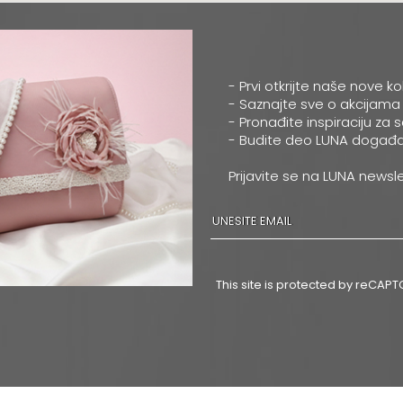
- Prvi otkrijte naše nove ko
- Saznajte sve o akcijama
- Pronađite inspiraciju za 
- Budite deo LUNA događa
Prijavite se na LUNA newsle
This site is protected by reCA