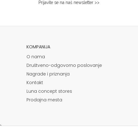
Prijavite se na naš newsletter >>
KOMPANIJA
O nama
Društveno-odgovorno poslovanje
Nagrade i priznanja
Kontakt
Luna concept stores
Prodajna mesta
e