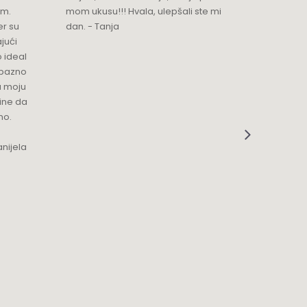
im.
mom ukusu!!! Hvala, ulepšali ste mi
Srdacan 
er su
dan. - Tanja
jući
o ideal
jubazno
a moju
čine da
no.
nijela