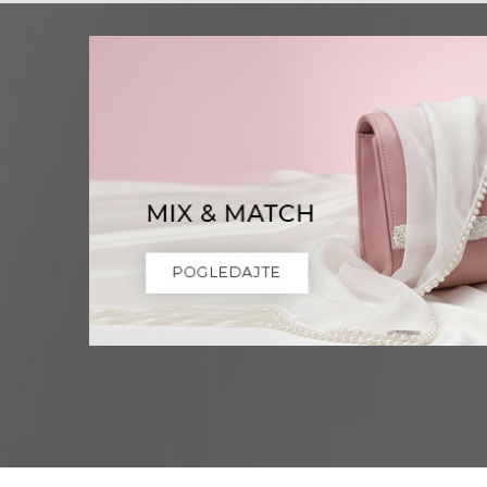
Niš
Multibrand
OBRENOVIĆEVA 27
Grad:
Niš
0668037258
Novi Sad
Multibrand
ZMAJ JOVINA 26
Grad:
Novi Sad
064/8967-926
Pančevo
Multibrand
MILOŠA OBRENOVICA 12
Grad:
Pančevo
064/8099-532