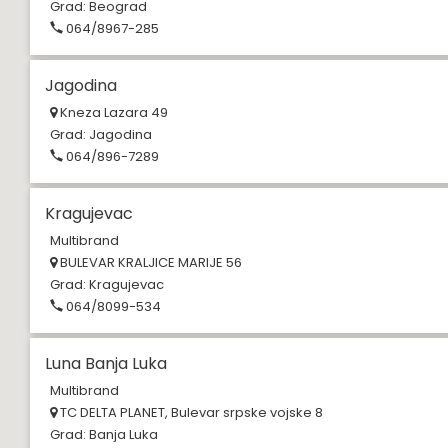
Grad:
Beograd
064/8967-285
Jagodina
Kneza Lazara 49
Grad:
Jagodina
064/896-7289
Kragujevac
Multibrand
BULEVAR KRALJICE MARIJE 56
Grad:
Kragujevac
064/8099-534
Luna Banja Luka
Multibrand
TC DELTA PLANET, Bulevar srpske vojske 8
Grad:
Banja Luka