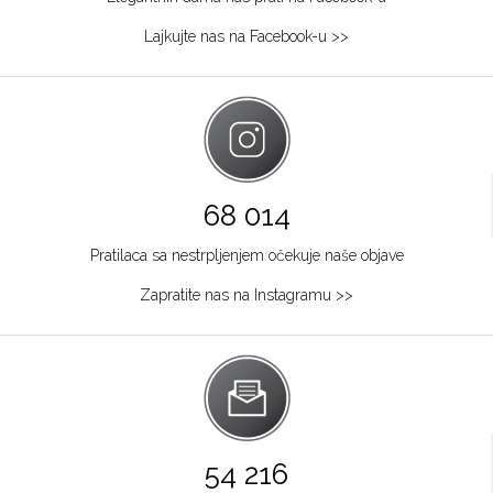
064/8967-284
Lajkujte nas na Facebook-u >>
Osijek
Kapucinska 25
Grad:
Osijek
+385915449900
Požarevac
68 014
Multibrand
Pratilaca sa nestrpljenjem očekuje naše objave
TABACKA CARŠIJA 2
Grad:
Požarevac
Zapratite nas na Instagramu >>
064/8967-925
Zagreb
Multibrand
Ilića 29
Grad:
Zagreb
54 216
+385953493365