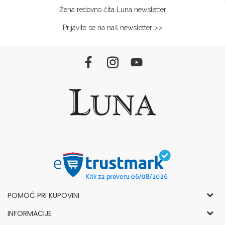
Žena redovno čita Luna newsletter
Prijavite se na naš newsletter >>
POMOĆ PRI KUPOVINI
Opšti uslovi korišćenja i prodaje
INFORMACIJE