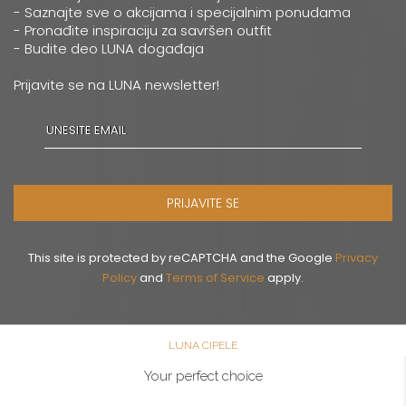
0668037258
- Saznajte sve o akcijama i specijalnim ponudama
- Pronađite inspiraciju za savršen outfit
- Budite deo LUNA događaja
Novi Sad
Multibrand
Prijavite se na LUNA newsletter!
ZMAJ JOVINA 26
Grad:
Novi Sad
064/8967-926
Pančevo
PRIJAVITE SE
Multibrand
MILOŠA OBRENOVICA 12
Grad:
Pančevo
This site is protected by reCAPTCHA and the Google
Privacy
064/8099-532
Policy
and
Terms of Service
apply.
Šabac
LUNA CIPELE
Multibrand
GOSPODAR JEVREMOVA 9
Your perfect choice
Grad:
Šabac