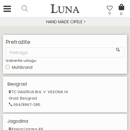
0
0
HAND MADE CIPELE
>
Pretražite
Izaberite uslugu:
Multibrand
Beograd
TC GALERIJA BUL. V. VILSONA 14
Grad:
Beograd
064/8967-285
Jagodina
Kneza Lazara 49