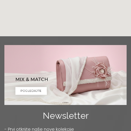
Grad:
Podgorica
+382 68 818 903
Luna Ptuj
Multibrand
Zelenikova ulica 1
Grad:
Ptuj
+386 2 77 11 308
Mercator
TC MERKATOR - BULEVAR UMETNOSTI 4
Grad:
Beograd
0668037255
Niš
Multibrand
Newsletter
OBRENOVIĆEVA 27
Grad:
Niš
- Prvi otkrijte naše nove kolekcije