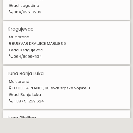
Grad:
Jagodina
064/896-7289
Kragujevac
Multibrand
BULEVAR KRALJICE MARIJE 56
Grad:
Kragujevac
064/8099-534
Luna Banja Luka
Multibrand
TC DELTA PLANET, Bulevar srpske vojske 8
Grad:
Banja Luka
+387 51 259 624
Luna Bijeljina
Multibrand
Gavrila Principa 9