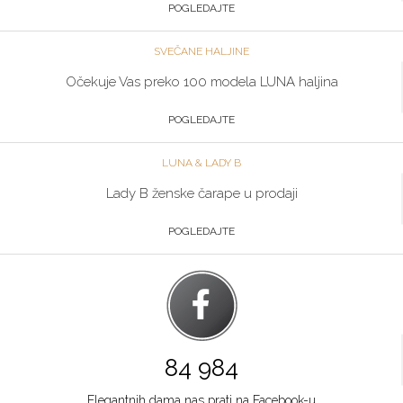
064/89-67-286
POGLEDAJTE
Zlatibor
SVEČANE HALJINE
Multibrand
Očekuje Vas preko 100 modela LUNA haljina
TC ZLATIBOR
Grad:
Zlatibor
POGLEDAJTE
064/8967-906
LUNA & LADY B
Beograd
Lady B ženske čarape u prodaji
Multibrand
POGLEDAJTE
TRG NIKOLE PAŠICA 1
Grad:
Beograd
064/8967-924
Niš
Multibrand
84 984
BULEVAR NEMANJICA 11B
Grad:
Niš
Elegantnih dama nas prati na Facebook-u