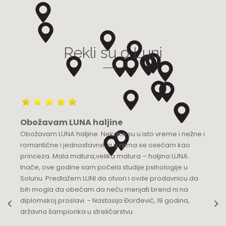
Grad:
Bijeljina
+387 55 210 100
Rekli su o Luni
Luna Budva
Multibrand
TQ Plaza, Mediteranska 53
Grad:
Budva
+382 68 818 904
Obožavam LUNA haljine
Luna Knez
Obožavam LUNA haljine. Nekako su u isto vreme i nežne i
KNEZ MIHAILOVA 21
romantične i jednostavne, a u njima se osećam kao
Grad:
Beograd
princeza. Mala matura,velika matura – haljina LUNA.
064/8967-935
Inače, ove godine sam počela studije psihologije u
Solunu. Predlažem LUNI da otvori i ovde prodavnicu da
Luna Podgorica
bih mogla da obećam da neću menjati brend ni na
diplomskoj proslavi. - Nastasija Đorđević, 19 godina,
Multibrand
državna šampionka u streličarstvu
Ulica Slobode 3