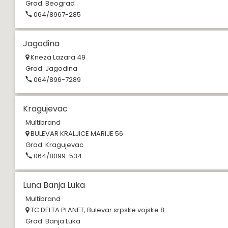
Grad:
Beograd
064/8967-285
Jagodina
Kneza Lazara 49
Grad:
Jagodina
064/896-7289
Kragujevac
Multibrand
BULEVAR KRALJICE MARIJE 56
Grad:
Kragujevac
064/8099-534
Luna Banja Luka
Multibrand
TC DELTA PLANET, Bulevar srpske vojske 8
Grad:
Banja Luka