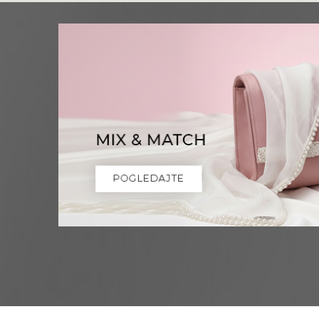
Niš
Multibrand
OBRENOVIĆEVA 27
Grad:
Niš
0668037258
Novi Sad
Multibrand
ZMAJ JOVINA 26
Grad:
Novi Sad
064/8967-926
Pančevo
Multibrand
MILOŠA OBRENOVICA 12
Grad:
Pančevo
064/8099-532