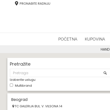
PRONAĐITE RADNJU
POČETNA
KUPOVINA
HAND
Pretražite
Izaberite uslugu:
Multibrand
Beograd
TC GALERIJA BUL. V. VILSONA 14