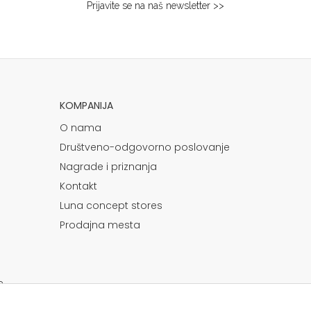
Prijavite se na naš newsletter >>
KOMPANIJA
O nama
Društveno-odgovorno poslovanje
Nagrade i priznanja
Kontakt
Luna concept stores
Prodajna mesta
e