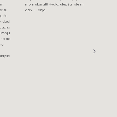
im.
mom ukusu!!! Hvala, ulepšali ste mi
Srdacan 
er su
dan. - Tanja
jući
o ideal
jubazno
a moju
čine da
no.
nijela