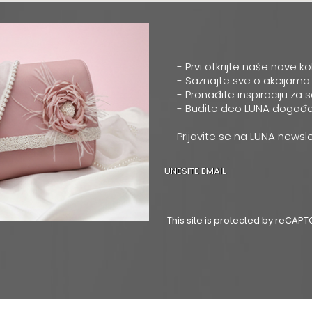
- Prvi otkrijte naše nove ko
- Saznajte sve o akcijama
- Pronađite inspiraciju za 
- Budite deo LUNA događa
Prijavite se na LUNA newsle
This site is protected by reCA