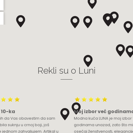
Rekli su o Luni
 10-ka
Moj izbor već godinam
bih da Vas obavestim da sam
Modna kuća LUNA je moj izbor
ila suknju u crnoj boji, još
godinama unazad, zato što mi
 jednom zahvaljujem. Artikal u
osećaj ženstvenosti, elegancije