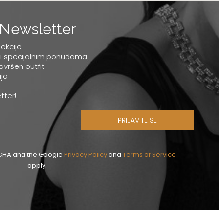
Newsletter
lekcije
 i specijalnim ponudama
savršen outfit
ja
tter!
PRIJAVITE SE
PTCHA and the Google
Privacy Policy
and
Terms of Service
apply.