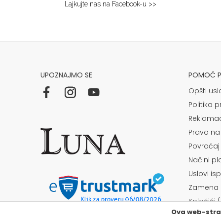
Lajkujte nas na Facebook-u >>
Niš
Multibrand
BULEVAR NEMANJICA 11B
Grad:
Niš
064/8967-284
UPOZNAJMO SE
POMOĆ PR
Osijek
Opšti usl
Kapucinska 25
Politika p
Grad:
Osijek
Reklamac
+385915449900
Pravo na
Povraćaj
Požarevac
Načini p
Multibrand
Uslovi is
TABACKA CARŠIJA 2
Grad:
Požarevac
Zamena a
064/8967-925
Kolačići 
Ova web-stran