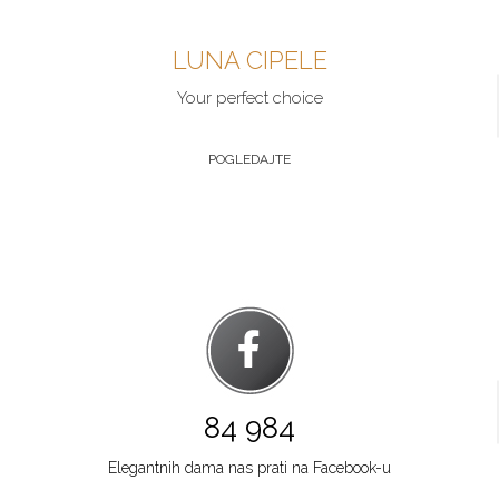
Šabac
LUNA CIPELE
Multibrand
GOSPODAR JEVREMOVA 9
Your perfect choice
Grad:
Šabac
064/89-67-286
POGLEDAJTE
Zlatibor
Multibrand
TC ZLATIBOR
Grad:
Zlatibor
064/8967-906
Beograd
Multibrand
TRG NIKOLE PAŠICA 1
84 984
Grad:
Beograd
064/8967-924
Elegantnih dama nas prati na Facebook-u