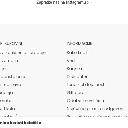
Zapratite nas na Instagramu >>
I KUPOVINI
INFORMACIJE
ovi korišćenja i prodaje
Kako kupiti
rivatnosti
Vesti
ije
Karijera
 odustajanje
Distributeri
 sredstava
Luna klub lojalnosti
laćanja
Gift card
poruke
Odaberite veličinu
rtikala
Najčešća pitanja i odgovori
(cookies)
Pravilnik o označavanju obuć
ica koristi kolačiće