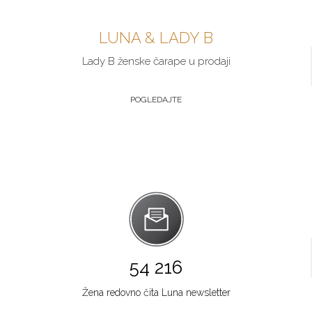
LUNA & LADY B
Lady B ženske čarape u prodaji
POGLEDAJTE
54 216
Žena redovno čita Luna newsletter