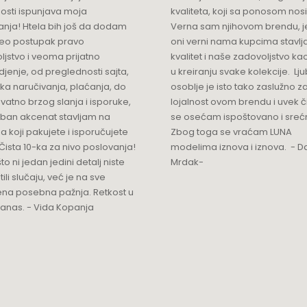
osti ispunjava moja
kvaliteta, koji sa ponosom nos
anja! Htela bih još da dodam
Verna sam njihovom brendu, j
ceo postupak pravo
oni verni nama kupcima stavlja
ljstvo i veoma prijatno
kvalitet i naše zadovoljstvo ka
jenje, od preglednosti sajta,
u kreiranju svake kolekcije. L
ka naručivanja, plaćanja, do
osoblje je isto tako zaslužno z
vatno brzog slanja i isporuke,
lojalnost ovom brendu i uvek 
ban akcenat stavljam na
se osećam ispoštovano i sreć
a koji pakujete i isporučujete
Zbog toga se vraćam LUNA
Čista 10-ka za nivo poslovanja!
modelima iznova i iznova. - Da
što ni jedan jedini detalj niste
Mrdak-
ili slučaju, već je na sve
na posebna pažnja. Retkost u
 danas. - Vida Kopanja