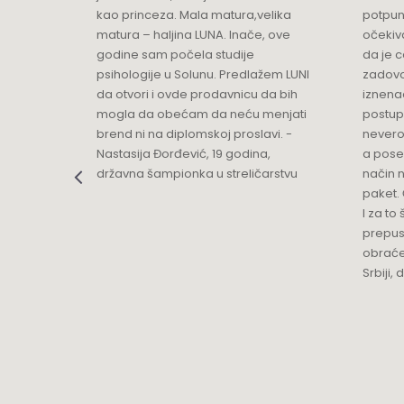
ikica -
kao princeza. Mala matura,velika
potpun
matura – haljina LUNA. Inače, ove
očekiv
Luna Podgorica
godine sam počela studije
da je 
Multibrand
psihologije u Solunu. Predlažem LUNI
zadovo
Ulica Slobode 3
da otvori i ovde prodavnicu da bih
iznenad
Grad:
Podgorica
mogla da obećam da neću menjati
postup
+382 68 818 903
brend ni na diplomskoj proslavi. -
nevero
Nastasija Đorđević, 19 godina,
a pose
državna šampionka u streličarstvu
način n
Luna Ptuj
paket. 
Multibrand
I za to 
Zelenikova ulica 1
prepust
Grad:
Ptuj
obraće
+386 2 77 11 308
Srbiji,
Mercator
TC MERKATOR - BULEVAR UMETNOSTI 4
Grad:
Beograd
0668037255