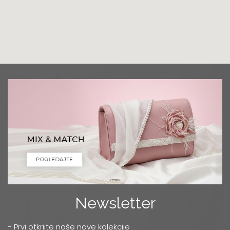
Grad:
Podgorica
+382 68 818 903
Luna Ptuj
Multibrand
Zelenikova ulica 1
Grad:
Ptuj
+386 2 77 11 308
Mercator
TC MERKATOR - BULEVAR UMETNOSTI 4
Grad:
Beograd
0668037255
Niš
Multibrand
Newsletter
OBRENOVIĆEVA 27
Grad:
Niš
- Prvi otkrijte naše nove kolekcije