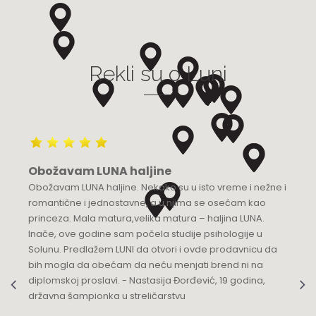
Grad:
Bijeljina
+387 55 210 100
Rekli su o Luni
Luna Budva
Multibrand
TQ Plaza, Mediteranska 53
Grad:
Budva
+382 68 818 904
Obožavam LUNA haljine
Luna Knez
Obožavam LUNA haljine. Nekako su u isto vreme i nežne i
KNEZ MIHAILOVA 21
romantične i jednostavne, a u njima se osećam kao
Grad:
Beograd
princeza. Mala matura,velika matura – haljina LUNA.
064/8967-935
Inače, ove godine sam počela studije psihologije u
Solunu. Predlažem LUNI da otvori i ovde prodavnicu da
Luna Podgorica
bih mogla da obećam da neću menjati brend ni na
diplomskoj proslavi. - Nastasija Đorđević, 19 godina,
Multibrand
državna šampionka u streličarstvu
Ulica Slobode 3