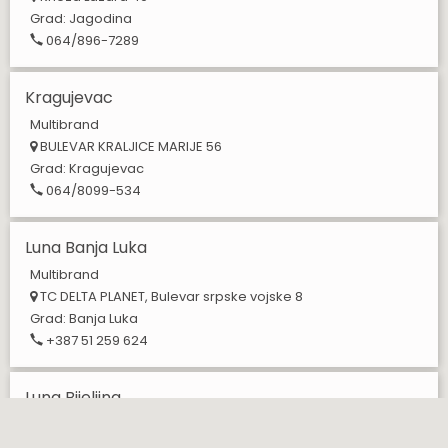
Grad:
Jagodina
064/896-7289
Kragujevac
Multibrand
BULEVAR KRALJICE MARIJE 56
Grad:
Kragujevac
064/8099-534
Luna Banja Luka
Multibrand
TC DELTA PLANET, Bulevar srpske vojske 8
Grad:
Banja Luka
+387 51 259 624
Luna Bijeljina
Multibrand
Gavrila Principa 9