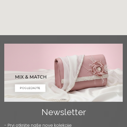
Grad:
Podgorica
+382 68 818 903
Luna Ptuj
Multibrand
Zelenikova ulica 1
Grad:
Ptuj
+386 2 77 11 308
Mercator
TC MERKATOR - BULEVAR UMETNOSTI 4
Grad:
Beograd
0668037255
Niš
Multibrand
Newsletter
OBRENOVIĆEVA 27
Grad:
Niš
- Prvi otkrijte naše nove kolekcije