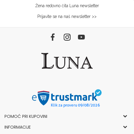
Žena redovno čita Luna newsletter
Prijavite se na naš newsletter >>
POMOĆ PRI KUPOVINI
Opšti uslovi korišćenja i prodaje
INFORMACIJE