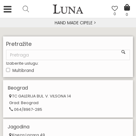
0
0
HAND MADE CIPELE
>
Pretražite
Izaberite uslugu:
Multibrand
Beograd
TC GALERIJA BUL. V. VILSONA 14
Grad:
Beograd
064/8967-285
Jagodina
Kneza Lazara 49