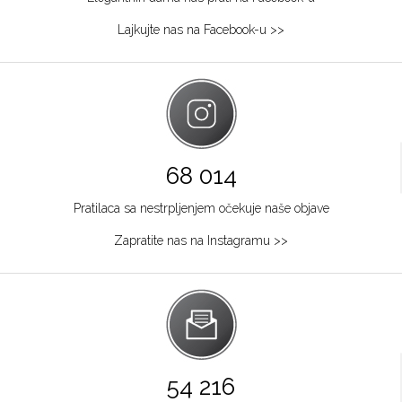
064/8967-284
Lajkujte nas na Facebook-u >>
Osijek
Kapucinska 25
Grad:
Osijek
+385915449900
Požarevac
68 014
Multibrand
Pratilaca sa nestrpljenjem očekuje naše objave
TABACKA CARŠIJA 2
Grad:
Požarevac
Zapratite nas na Instagramu >>
064/8967-925
Zagreb
Multibrand
Ilića 29
Grad:
Zagreb
54 216
+385953493365