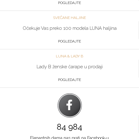
064/89-67-286
POGLEDAJTE
Zlatibor
SVEČANE HALJINE
Multibrand
Očekuje Vas preko 100 modela LUNA haljina
TC ZLATIBOR
Grad:
Zlatibor
POGLEDAJTE
064/8967-906
LUNA & LADY B
Beograd
Lady B ženske čarape u prodaji
Multibrand
POGLEDAJTE
TRG NIKOLE PAŠICA 1
Grad:
Beograd
064/8967-924
Niš
Multibrand
84 984
BULEVAR NEMANJICA 11B
Grad:
Niš
Elegantnih dama nas prati na Facebook-u