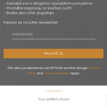
0668037258
- Saznajte sve o akcijama i specijalnim ponudama
- Pronađite inspiraciju za savršen outfit
- Budite deo LUNA događaja
Novi Sad
Multibrand
Prijavite se na LUNA newsletter!
ZMAJ JOVINA 26
Grad:
Novi Sad
064/8967-926
Pančevo
PRIJAVITE SE
Multibrand
MILOŠA OBRENOVICA 12
Grad:
Pančevo
This site is protected by reCAPTCHA and the Google
Privacy
064/8099-532
Policy
and
Terms of Service
apply.
Šabac
LUNA CIPELE
Multibrand
GOSPODAR JEVREMOVA 9
Your perfect choice
Grad:
Šabac