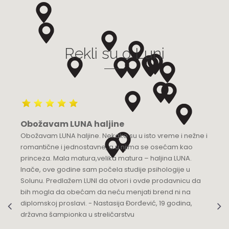
Grad:
Bijeljina
+387 55 210 100
Rekli su o Luni
Luna Budva
Multibrand
TQ Plaza, Mediteranska 53
Grad:
Budva
+382 68 818 904
Obožavam LUNA haljine
Luna Knez
Obožavam LUNA haljine. Nekako su u isto vreme i nežne i
KNEZ MIHAILOVA 21
romantične i jednostavne, a u njima se osećam kao
Grad:
Beograd
princeza. Mala matura,velika matura – haljina LUNA.
064/8967-935
Inače, ove godine sam počela studije psihologije u
Solunu. Predlažem LUNI da otvori i ovde prodavnicu da
Luna Podgorica
bih mogla da obećam da neću menjati brend ni na
diplomskoj proslavi. - Nastasija Đorđević, 19 godina,
Multibrand
državna šampionka u streličarstvu
Ulica Slobode 3