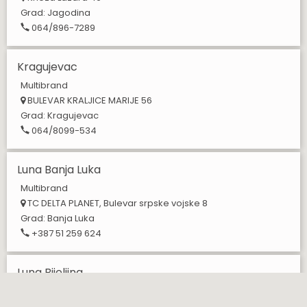
Grad:
Jagodina
064/896-7289
Kragujevac
Multibrand
BULEVAR KRALJICE MARIJE 56
Grad:
Kragujevac
064/8099-534
Luna Banja Luka
Multibrand
TC DELTA PLANET, Bulevar srpske vojske 8
Grad:
Banja Luka
+387 51 259 624
Luna Bijeljina
Multibrand
Gavrila Principa 9