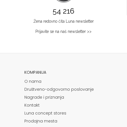
54 216
Žena redovno čita Luna newsletter
Prijavite se na naš newsletter >>
KOMPANIJA
O nama
Društveno-odgovorno poslovanje
Nagrade i priznanja
Kontakt
Luna concept stores
Prodajna mesta