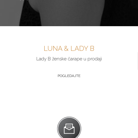
LUNA & LADY B
Lady B ženske čarape u prodaji
POGLEDAJTE