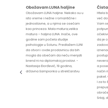
Obožavam LUNA haljine
Čista
sa
Obožavam LUNA haljine. Nekako su u
Htela 
ve
isto vreme i nežne i romantične i
već dob
jednostavne, a u njima se osećam
Vam se
ikica -
kao princeza. Mala matura,velika
potpun
matura – haljina LUNA. Inače, ove
očekiv
godine sam počela studije
da je 
psihologije u Solunu. Predlažem LUNI
zadovo
da otvori i ovde prodavnicu da bih
iznenad
mogla da obećam da neću menjati
postup
brend ni na diplomskoj proslavi. -
nevero
Nastasija Đorđević, 19 godina,
a pose
državna šampionka u streličarstvu
način n
paket. 
I za to 
prepust
obraće
Srbiji,