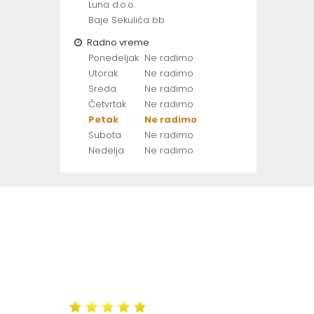
Luna d.o.o.
Baje Sekulića bb
Radno vreme
Ponedeljak
Ne radimo
Utorak
Ne radimo
Sreda
Ne radimo
Četvrtak
Ne radimo
Petak
Ne radimo
Subota
Ne radimo
Nedelja
Ne radimo