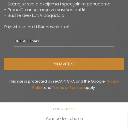
0668037258
- Saznajte sve o akcijama i specijalnim ponudama
- Pronađite inspiraciju za savršen outfit
- Budite deo LUNA događaja
Novi Sad
Multibrand
Prijavite se na LUNA newsletter!
ZMAJ JOVINA 26
Grad:
Novi Sad
064/8967-926
Pančevo
PRIJAVITE SE
Multibrand
MILOŠA OBRENOVICA 12
Grad:
Pančevo
This site is protected by reCAPTCHA and the Google
Privacy
064/8099-532
Policy
and
Terms of Service
apply.
Šabac
LUNA CIPELE
Multibrand
GOSPODAR JEVREMOVA 9
Your perfect choice
Grad:
Šabac