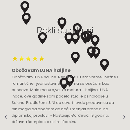
Grad:
Bijeljina
+387 55 210 100
Rekli su o Luni
Luna Budva
Multibrand
TQ Plaza, Mediteranska 53
Grad:
Budva
+382 68 818 904
Obožavam LUNA haljine
Luna Knez
Obožavam LUNA haljine. Nekako su u isto vreme i nežne i
KNEZ MIHAILOVA 21
romantične i jednostavne, a u njima se osećam kao
Grad:
Beograd
princeza. Mala matura,velika matura – haljina LUNA.
064/8967-935
Inače, ove godine sam počela studije psihologije u
Solunu. Predlažem LUNI da otvori i ovde prodavnicu da
Luna Podgorica
bih mogla da obećam da neću menjati brend ni na
diplomskoj proslavi. - Nastasija Đorđević, 19 godina,
Multibrand
državna šampionka u streličarstvu
Ulica Slobode 3