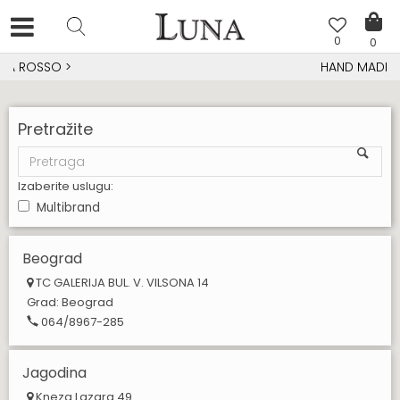
0
0
HAND MADE CIPELE
>
Pretražite
Izaberite uslugu:
Multibrand
Beograd
TC GALERIJA BUL. V. VILSONA 14
Grad:
Beograd
064/8967-285
Jagodina
Kneza Lazara 49