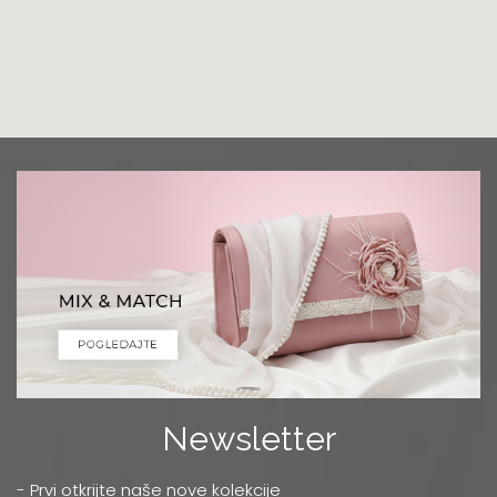
Grad:
Podgorica
+382 68 818 903
Luna Ptuj
Multibrand
Zelenikova ulica 1
Grad:
Ptuj
+386 2 77 11 308
Mercator
TC MERKATOR - BULEVAR UMETNOSTI 4
Grad:
Beograd
0668037255
Niš
Multibrand
Newsletter
OBRENOVIĆEVA 27
Grad:
Niš
- Prvi otkrijte naše nove kolekcije