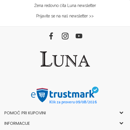
Žena redovno čita Luna newsletter
Prijavite se na naš newsletter >>
POMOĆ PRI KUPOVINI
Opšti uslovi korišćenja i prodaje
INFORMACIJE