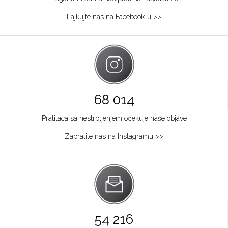
064/8967-284
Lajkujte nas na Facebook-u >>
Osijek
Kapucinska 25
Grad:
Osijek
+385915449900
Požarevac
68 014
Multibrand
Pratilaca sa nestrpljenjem očekuje naše objave
TABACKA CARŠIJA 2
Grad:
Požarevac
Zapratite nas na Instagramu >>
064/8967-925
Zagreb
Multibrand
Ilića 29
Grad:
Zagreb
54 216
+385953493365