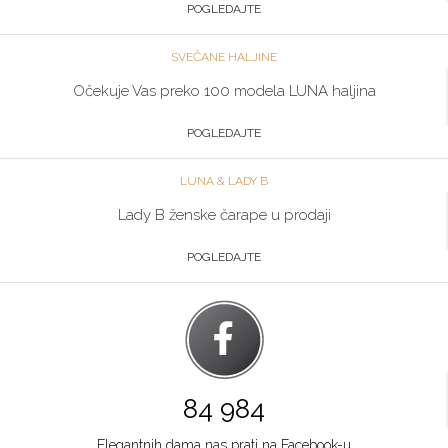
064/89-67-286
POGLEDAJTE
Zlatibor
SVEČANE HALJINE
Multibrand
Očekuje Vas preko 100 modela LUNA haljina
TC ZLATIBOR
Grad:
Zlatibor
POGLEDAJTE
064/8967-906
LUNA & LADY B
Beograd
Lady B ženske čarape u prodaji
Multibrand
POGLEDAJTE
TRG NIKOLE PAŠICA 1
Grad:
Beograd
064/8967-924
Niš
Multibrand
84 984
BULEVAR NEMANJICA 11B
Grad:
Niš
Elegantnih dama nas prati na Facebook-u