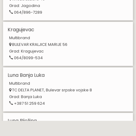
Grad:
Jagodina
064/896-7289
Kragujevac
Multibrand
BULEVAR KRALJICE MARIJE 56
Grad:
Kragujevac
064/8099-534
Luna Banja Luka
Multibrand
TC DELTA PLANET, Bulevar srpske vojske 8
Grad:
Banja Luka
+387 51 259 624
Luna Bijeljina
Multibrand
Gavrila Principa 9