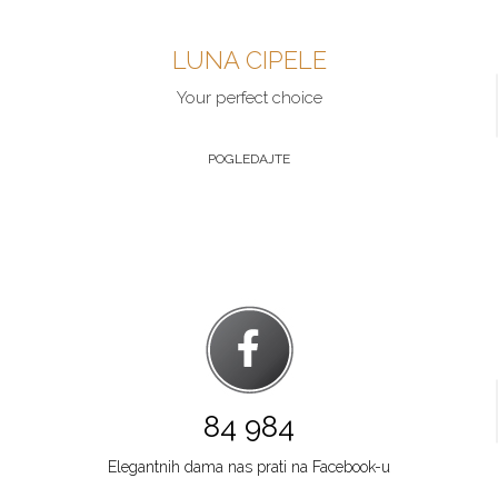
Šabac
LUNA CIPELE
Multibrand
GOSPODAR JEVREMOVA 9
Your perfect choice
Grad:
Šabac
064/89-67-286
POGLEDAJTE
Zlatibor
Multibrand
TC ZLATIBOR
Grad:
Zlatibor
064/8967-906
Beograd
Multibrand
TRG NIKOLE PAŠICA 1
84 984
Grad:
Beograd
064/8967-924
Elegantnih dama nas prati na Facebook-u