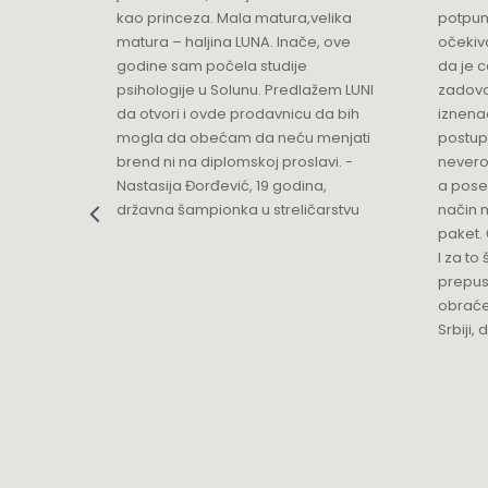
ikica -
kao princeza. Mala matura,velika
potpun
matura – haljina LUNA. Inače, ove
očekiv
Luna Podgorica
godine sam počela studije
da je 
Multibrand
psihologije u Solunu. Predlažem LUNI
zadovo
Ulica Slobode 3
da otvori i ovde prodavnicu da bih
iznenad
Grad:
Podgorica
mogla da obećam da neću menjati
postup
+382 68 818 903
brend ni na diplomskoj proslavi. -
nevero
Nastasija Đorđević, 19 godina,
a pose
državna šampionka u streličarstvu
način n
Luna Ptuj
paket. 
Multibrand
I za to 
Zelenikova ulica 1
prepust
Grad:
Ptuj
obraće
+386 2 77 11 308
Srbiji,
Mercator
TC MERKATOR - BULEVAR UMETNOSTI 4
Grad:
Beograd
0668037255