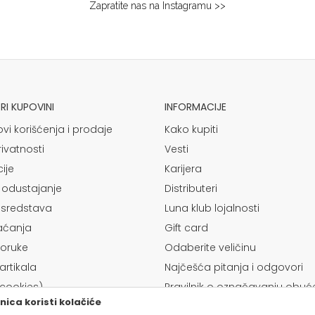
Zapratite nas na Instagramu >>
I KUPOVINI
INFORMACIJE
ovi korišćenja i prodaje
Kako kupiti
rivatnosti
Vesti
ije
Karijera
 odustajanje
Distributeri
 sredstava
Luna klub lojalnosti
laćanja
Gift card
poruke
Odaberite veličinu
rtikala
Najčešća pitanja i odgovori
(cookies)
Pravilnik o označavanju obuć
ica koristi kolačiće