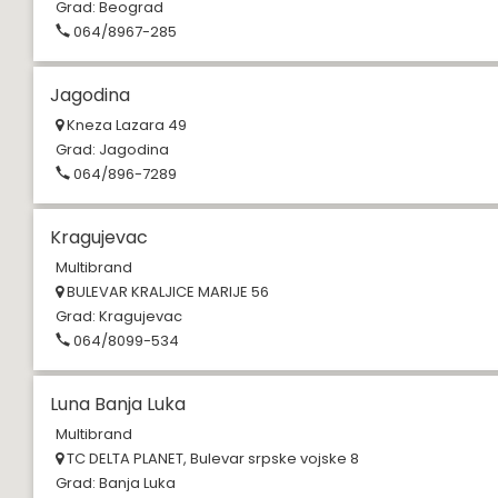
Grad:
Beograd
064/8967-285
Jagodina
Kneza Lazara 49
Grad:
Jagodina
064/896-7289
Kragujevac
Multibrand
BULEVAR KRALJICE MARIJE 56
Grad:
Kragujevac
064/8099-534
Luna Banja Luka
Multibrand
TC DELTA PLANET, Bulevar srpske vojske 8
Grad:
Banja Luka