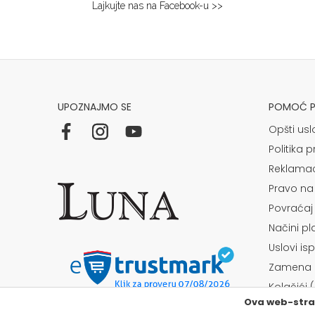
Lajkujte nas na Facebook-u >>
Niš
Multibrand
BULEVAR NEMANJICA 11B
Grad:
Niš
064/8967-284
UPOZNAJMO SE
POMOĆ PR
Osijek
Opšti usl
Kapucinska 25
Politika p
Grad:
Osijek
Reklamac
+385915449900
Pravo na
Povraćaj
Požarevac
Načini p
Multibrand
Uslovi is
TABACKA CARŠIJA 2
Grad:
Požarevac
Zamena a
064/8967-925
Kolačići 
Ova web-stran