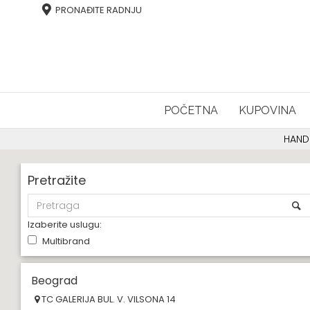
PRONAĐITE RADNJU
POČETNA
KUPOVINA
HAND
Pretražite
Izaberite uslugu:
Multibrand
Beograd
TC GALERIJA BUL. V. VILSONA 14