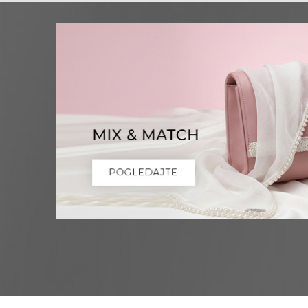
Niš
Multibrand
OBRENOVIĆEVA 27
Grad:
Niš
0668037258
Novi Sad
Multibrand
ZMAJ JOVINA 26
Grad:
Novi Sad
064/8967-926
Pančevo
Multibrand
MILOŠA OBRENOVICA 12
Grad:
Pančevo
064/8099-532