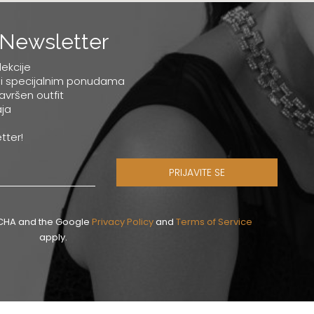
Newsletter
lekcije
 i specijalnim ponudama
savršen outfit
ja
tter!
PRIJAVITE SE
PTCHA and the Google
Privacy Policy
and
Terms of Service
apply.