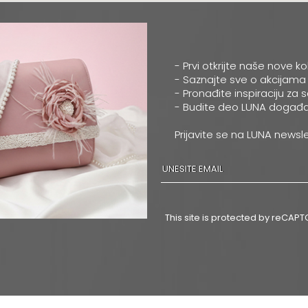
- Prvi otkrijte naše nove ko
- Saznajte sve o akcijama
- Pronađite inspiraciju za 
- Budite deo LUNA događa
Prijavite se na LUNA newsle
This site is protected by reCA