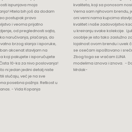
osti ispunjava moja
kvaliteta, koji sa ponosom nos
anja! Htela bih još da dodam
Verna sam njihovom brendu, j
ceo postupak pravo
oni verni nama kupcima stavlja
ljstvo i veoma prijatno
kvalitet i naše zadovoljstvo ka
jenje, od preglednosti sajta,
u kreiranju svake kolekcije. L
ka naručivanja, plaćanja, do
osoblje je isto tako zaslužno z
vatno brzog slanja i isporuke,
lojalnost ovom brendu i uvek 
ban akcenat stavljam na
se osećam ispoštovano i sreć
a koji pakujete i isporučujete
Zbog toga se vraćam LUNA
Čista 10-ka za nivo poslovanja!
modelima iznova i iznova. - Da
što ni jedan jedini detalj niste
Mrdak-
ili slučaju, već je na sve
na posebna pažnja. Retkost u
 danas. - Vida Kopanja