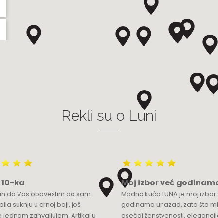
Rekli su o Luni
 10-ka
Moj izbor već godinam
bih da Vas obavestim da sam
Modna kuća LUNA je moj izbor
ila suknju u crnoj boji, još
godinama unazad, zato što mi
 jednom zahvaljujem. Artikal u
osećaj ženstvenosti, elegancije