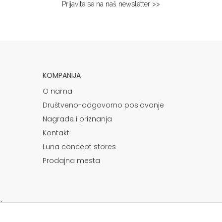
Prijavite se na naš newsletter >>
KOMPANIJA
O nama
Društveno-odgovorno poslovanje
Nagrade i priznanja
Kontakt
Luna concept stores
Prodajna mesta
e