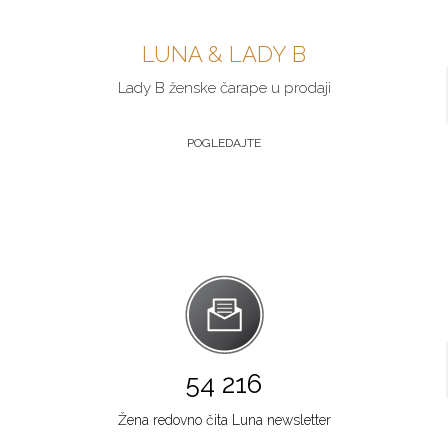
LUNA & LADY B
Lady B ženske čarape u prodaji
POGLEDAJTE
54 216
Žena redovno čita Luna newsletter