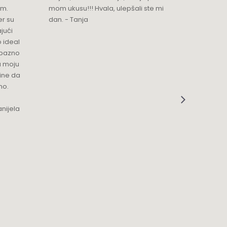
im.
mom ukusu!!! Hvala, ulepšali ste mi
Srdacan 
er su
dan. - Tanja
jući
o ideal
jubazno
a moju
čine da
no.
nijela