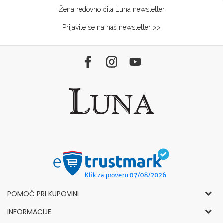
Žena redovno čita Luna newsletter
Prijavite se na naš newsletter >>
POMOĆ PRI KUPOVINI
Opšti uslovi korišćenja i prodaje
INFORMACIJE