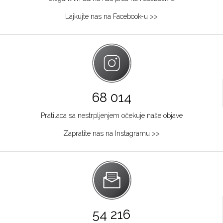
064/8967-284
Lajkujte nas na Facebook-u >>
Osijek
Kapucinska 25
Grad:
Osijek
+385915449900
Požarevac
68 014
Multibrand
Pratilaca sa nestrpljenjem očekuje naše objave
TABACKA CARŠIJA 2
Grad:
Požarevac
Zapratite nas na Instagramu >>
064/8967-925
Zagreb
Multibrand
Ilića 29
Grad:
Zagreb
54 216
+385953493365