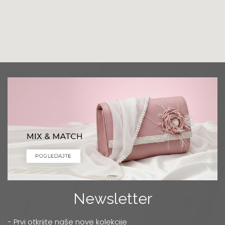
Grad:
Podgorica
+382 68 818 903
Luna Ptuj
Multibrand
Zelenikova ulica 1
Grad:
Ptuj
+386 2 77 11 308
Mercator
TC MERKATOR - BULEVAR UMETNOSTI 4
Grad:
Beograd
0668037255
Niš
Multibrand
Newsletter
OBRENOVIĆEVA 27
Grad:
Niš
- Prvi otkrijte naše nove kolekcije