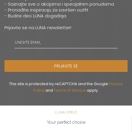
0668037258
- Saznajte sve o akcijama i specijalnim ponudama
- Pronađite inspiraciju za savršen outfit
- Budite deo LUNA događaja
Novi Sad
Multibrand
Prijavite se na LUNA newsletter!
ZMAJ JOVINA 26
Grad:
Novi Sad
064/8967-926
Pančevo
PRIJAVITE SE
Multibrand
MILOŠA OBRENOVICA 12
Grad:
Pančevo
This site is protected by reCAPTCHA and the Google
Privacy
064/8099-532
Policy
and
Terms of Service
apply.
Šabac
LUNA CIPELE
Multibrand
GOSPODAR JEVREMOVA 9
Your perfect choice
Grad:
Šabac