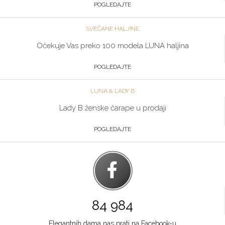
064/89-67-286
POGLEDAJTE
Zlatibor
SVEČANE HALJINE
Multibrand
Očekuje Vas preko 100 modela LUNA haljina
TC ZLATIBOR
Grad:
Zlatibor
POGLEDAJTE
064/8967-906
LUNA & LADY B
Beograd
Lady B ženske čarape u prodaji
Multibrand
POGLEDAJTE
TRG NIKOLE PAŠICA 1
Grad:
Beograd
064/8967-924
Niš
Multibrand
84 984
BULEVAR NEMANJICA 11B
Grad:
Niš
Elegantnih dama nas prati na Facebook-u