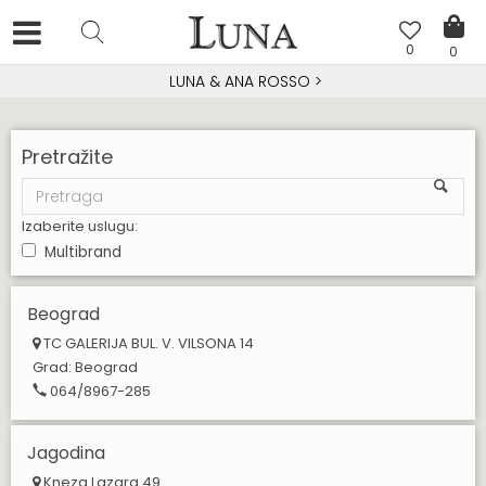
0
0
LUNA & ANA ROSSO
>
Pretražite
Izaberite uslugu:
Multibrand
Beograd
TC GALERIJA BUL. V. VILSONA 14
Grad:
Beograd
064/8967-285
Jagodina
Kneza Lazara 49