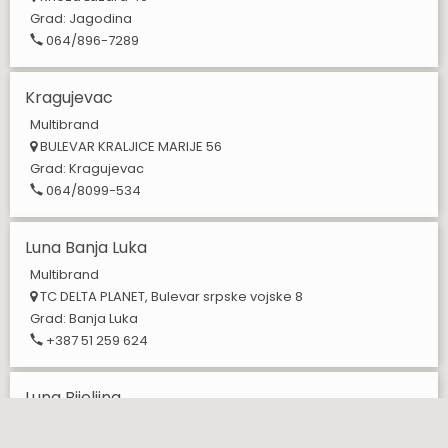
Grad:
Jagodina
064/896-7289
Kragujevac
Multibrand
BULEVAR KRALJICE MARIJE 56
Grad:
Kragujevac
064/8099-534
Luna Banja Luka
Multibrand
TC DELTA PLANET, Bulevar srpske vojske 8
Grad:
Banja Luka
+387 51 259 624
Luna Bijeljina
Multibrand
Gavrila Principa 9