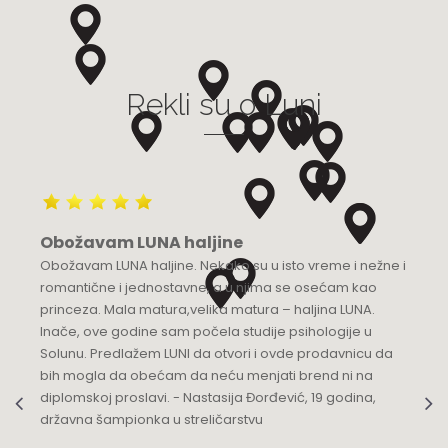
Grad:
Bijeljina
+387 55 210 100
Rekli su o Luni
Luna Budva
Multibrand
TQ Plaza, Mediteranska 53
Grad:
Budva
+382 68 818 904
Obožavam LUNA haljine
Luna Knez
Obožavam LUNA haljine. Nekako su u isto vreme i nežne i
KNEZ MIHAILOVA 21
romantične i jednostavne, a u njima se osećam kao
Grad:
Beograd
princeza. Mala matura,velika matura – haljina LUNA.
064/8967-935
Inače, ove godine sam počela studije psihologije u
Solunu. Predlažem LUNI da otvori i ovde prodavnicu da
Luna Podgorica
bih mogla da obećam da neću menjati brend ni na
diplomskoj proslavi. - Nastasija Đorđević, 19 godina,
Multibrand
državna šampionka u streličarstvu
Ulica Slobode 3