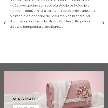
princeza. Mala matura,velika matura – haljina LUNA.
Inače, ove godine sam počela studije psihologije u
Solunu. Predlažem LUNI da otvori i ovde prodavnicu da
bih mogla da obećam da neću menjati brend ni na
diplomskoj proslavi. - Nastasija Đorđević, 19 godina,
državna šampionka u streličarstvu