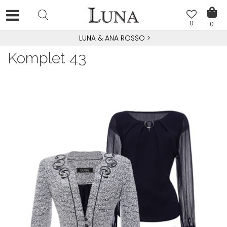
0
0
LUNA & ANA ROSSO
>
Komplet 43