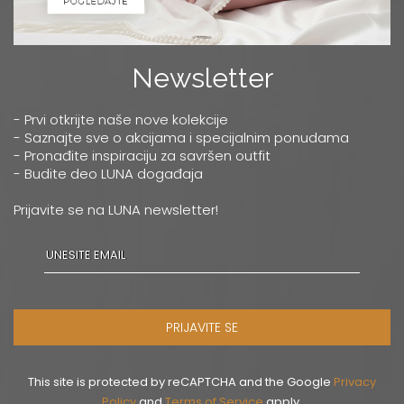
Newsletter
- Prvi otkrijte naše nove kolekcije
- Saznajte sve o akcijama i specijalnim ponudama
- Pronađite inspiraciju za savršen outfit
- Budite deo LUNA događaja
Prijavite se na LUNA newsletter!
PRIJAVITE SE
This site is protected by reCAPTCHA and the Google
Privacy
Policy
and
Terms of Service
apply.