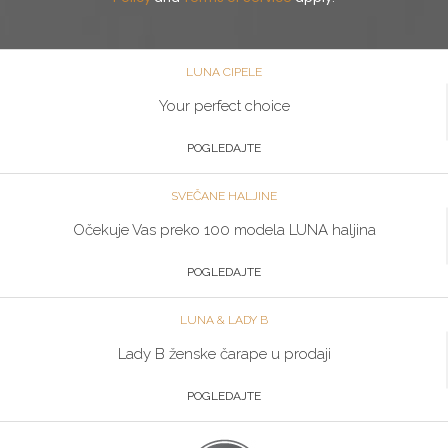
LUNA CIPELE
Your perfect choice
POGLEDAJTE
SVEČANE HALJINE
Očekuje Vas preko 100 modela LUNA haljina
POGLEDAJTE
LUNA & LADY B
Lady B ženske čarape u prodaji
POGLEDAJTE