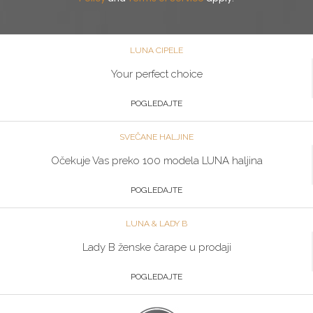
LUNA CIPELE
Your perfect choice
POGLEDAJTE
SVEČANE HALJINE
Očekuje Vas preko 100 modela LUNA haljina
POGLEDAJTE
LUNA & LADY B
Lady B ženske čarape u prodaji
POGLEDAJTE