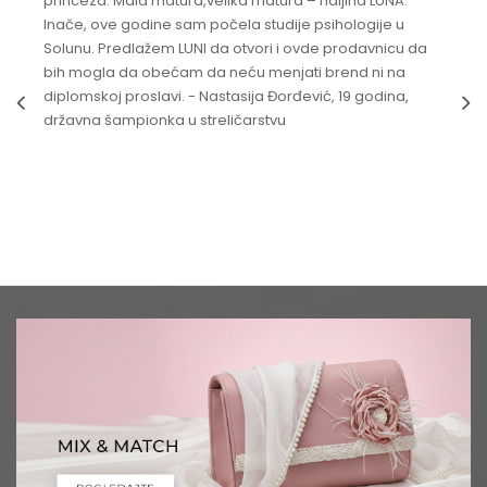
princeza. Mala matura,velika matura – haljina LUNA.
Inače, ove godine sam počela studije psihologije u
Solunu. Predlažem LUNI da otvori i ovde prodavnicu da
bih mogla da obećam da neću menjati brend ni na
diplomskoj proslavi. - Nastasija Đorđević, 19 godina,
državna šampionka u streličarstvu