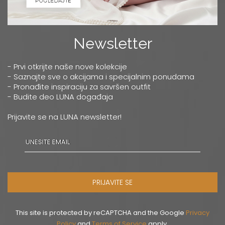
Newsletter
- Prvi otkrijte naše nove kolekcije
- Saznajte sve o akcijama i specijalnim ponudama
- Pronađite inspiraciju za savršen outfit
- Budite deo LUNA događaja
Prijavite se na LUNA newsletter!
PRIJAVITE SE
This site is protected by reCAPTCHA and the Google
Privacy
Policy
and
Terms of Service
apply.