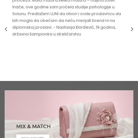
princeza. Mala matura,velika matura – haljina LUNA.
Inače, ove godine sam počela studije psihologije u
Solunu. Predlažem LUNI da otvori i ovde prodavnicu da
bih mogla da obećam da neću menjati brend ni na
diplomskoj proslavi. - Nastasija Đorđević, 19 godina,
državna šampionka u streličarstvu