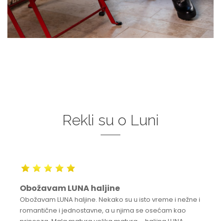
Rekli su o Luni
Obožavam LUNA haljine
Obožavam LUNA haljine. Nekako su u isto vreme i nežne i
romantične i jednostavne, a u njima se osećam kao