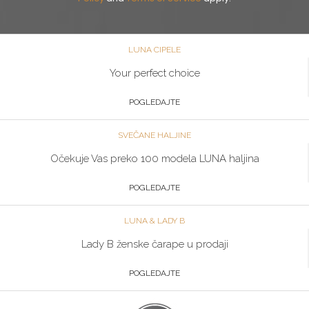
LUNA CIPELE
Your perfect choice
POGLEDAJTE
SVEČANE HALJINE
Očekuje Vas preko 100 modela LUNA haljina
POGLEDAJTE
LUNA & LADY B
Lady B ženske čarape u prodaji
POGLEDAJTE