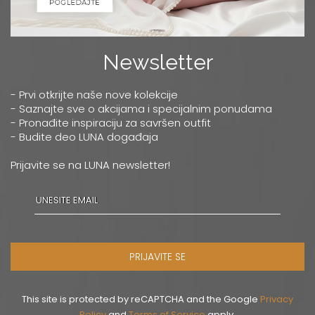
Newsletter
- Prvi otkrijte naše nove kolekcije
- Saznajte sve o akcijama i specijalnim ponudama
- Pronađite inspiraciju za savršen outfit
- Budite deo LUNA događaja
Prijavite se na LUNA newsletter!
PRIJAVITE SE
This site is protected by reCAPTCHA and the Google
Privacy
Policy
and
Terms of Service
apply.