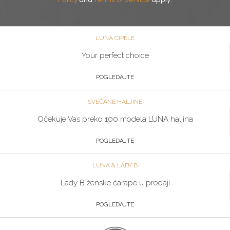
LUNA CIPELE
Your perfect choice
POGLEDAJTE
SVEČANE HALJINE
Očekuje Vas preko 100 modela LUNA haljina
POGLEDAJTE
LUNA & LADY B
Lady B ženske čarape u prodaji
POGLEDAJTE