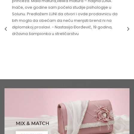
princeza. Mala matura,velika matura – haljina LUNA.
Inače, ove godine sam počela studije psihologije u
Solunu. Predlažem LUNI da otvori i ovde prodavnicu da
bih mogla da obećam da neću menjati brend ni na
diplomskoj proslavi. - Nastasija Đorđević, 19 godina,
državna šampionka u streličarstvu