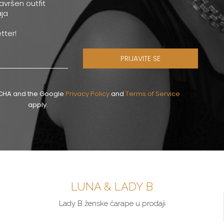
savršen outfit
ja
tter!
PRIJAVITE SE
PTCHA and the Google
Privacy Policy
and
Terms of Service
apply.
LUNA & LADY B
Lady B ženske čarape u prodaji