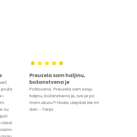
a
Preuzela sam haljinu,
Svaka 
božanstvena je
proizv
 već
 pruža
Poštovana, Preuzela sam svoju
Svaka ča
 i
haljinu, božanstvena je, sve je po
za brzu 
im.
mom ukusu!!! Hvala, ulepšali ste mi
Srdacan 
er su
dan. - Tanja
jući
o ideal
jubazno
a moju