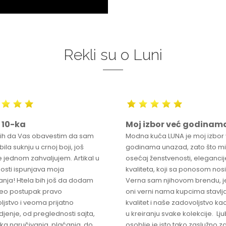
Rekli su o Luni
 10-ka
Moj izbor već godinam
bih da Vas obavestim da sam
Modna kuća LUNA je moj izbor
ila suknju u crnoj boji, još
godinama unazad, zato što mi
 jednom zahvaljujem. Artikal u
osećaj ženstvenosti, elegancije
osti ispunjava moja
kvaliteta, koji sa ponosom nos
anja! Htela bih još da dodam
Verna sam njihovom brendu, j
ceo postupak pravo
oni verni nama kupcima stavlja
ljstvo i veoma prijatno
kvalitet i naše zadovoljstvo ka
jenje, od preglednosti sajta,
u kreiranju svake kolekcije. L
ka naručivanja, plaćanja, do
osoblje je isto tako zaslužno z