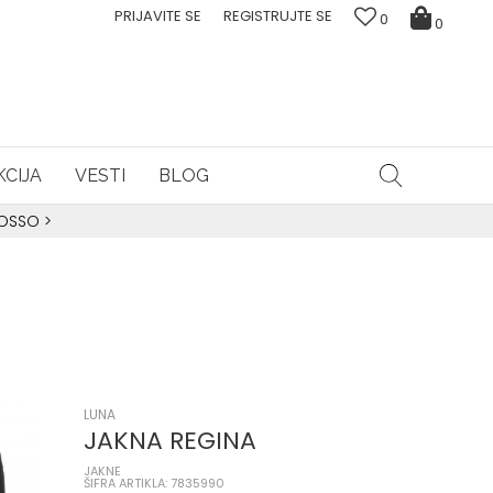
PRIJAVITE SE
REGISTRUJTE SE
0
0
CIJA
VESTI
BLOG
ROSSO
>
LUNA
JAKNA REGINA
JAKNE
ŠIFRA ARTIKLA: 7835990