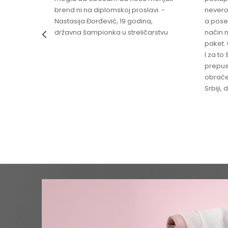
brend ni na diplomskoj proslavi. -
nevero
Nastasija Đorđević, 19 godina,
a pose
državna šampionka u streličarstvu
način n
paket. 
I za to 
prepust
obraće
Srbiji,