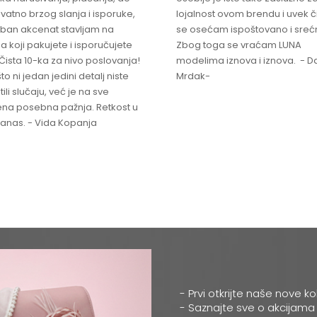
vatno brzog slanja i isporuke,
lojalnost ovom brendu i uvek 
ban akcenat stavljam na
se osećam ispoštovano i sreć
a koji pakujete i isporučujete
Zbog toga se vraćam LUNA
Čista 10-ka za nivo poslovanja!
modelima iznova i iznova. - Da
što ni jedan jedini detalj niste
Mrdak-
ili slučaju, već je na sve
na posebna pažnja. Retkost u
 danas. - Vida Kopanja
- Prvi otkrijte naše nove ko
- Saznajte sve o akcijama