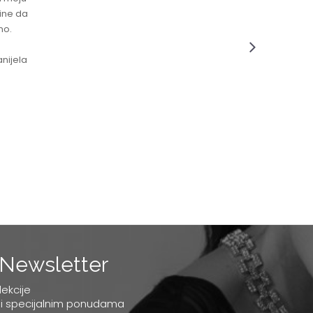
čine da
no.
nijela
Newsletter
lekcije
 i specijalnim ponudama