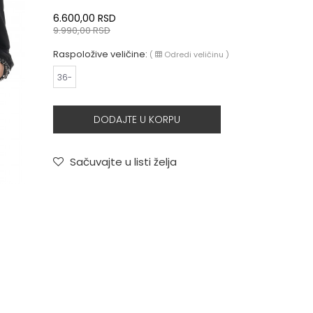
6.600,00
RSD
9.990,00
RSD
Raspoložive veličine:
(
Odredi veličinu
)
36-
DODAJTE U KORPU
Sačuvajte u listi želja