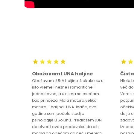
Obožavam LUNA haljine
Čista
sa
Obožavam LUNA haljine. Nekako su u
Htela 
ve
isto vreme i nežne i romantične i
već dob
jednostavne, a u njima se osećam
Vam se
ikica -
kao princeza. Mala matura,velika
potpun
matura – haljina LUNA. Inače, ove
očekiv
godine sam počela studije
da je 
psihologije u Solunu. Predlažem LUNI
zadovo
da otvori i ovde prodavnicu da bih
iznenad
mogla da obećam da neću menjati
postup