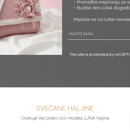
- Pronađite inspiraciju za 
- Budite deo LUNA događa
Prijavite se na LUNA newsle
This site is protected by reCA
SVEČANE HALJINE
Očekuje Vas preko 100 modela LUNA haljina