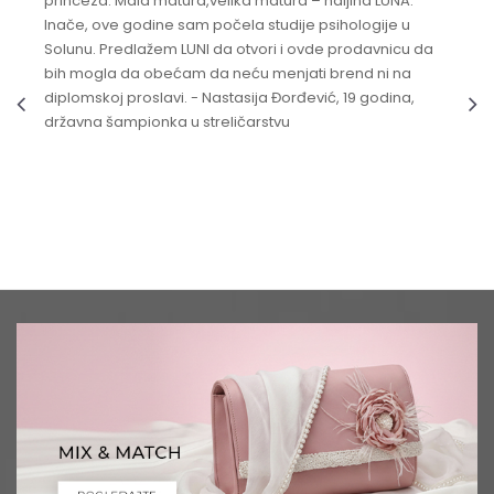
princeza. Mala matura,velika matura – haljina LUNA.
Inače, ove godine sam počela studije psihologije u
Solunu. Predlažem LUNI da otvori i ovde prodavnicu da
bih mogla da obećam da neću menjati brend ni na
diplomskoj proslavi. - Nastasija Đorđević, 19 godina,
državna šampionka u streličarstvu