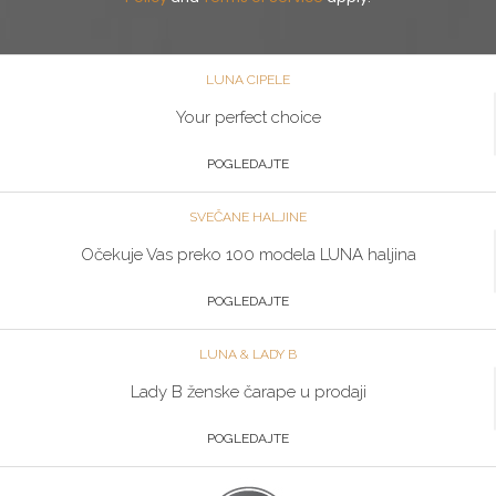
LUNA CIPELE
Your perfect choice
POGLEDAJTE
SVEČANE HALJINE
Očekuje Vas preko 100 modela LUNA haljina
POGLEDAJTE
LUNA & LADY B
Lady B ženske čarape u prodaji
POGLEDAJTE