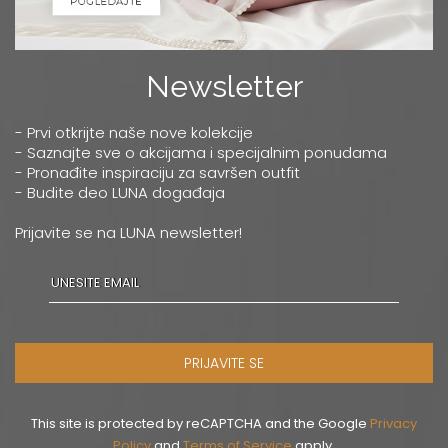
Newsletter
- Prvi otkrijte naše nove kolekcije
- Saznajte sve o akcijama i specijalnim ponudama
- Pronađite inspiraciju za savršen outfit
- Budite deo LUNA događaja
Prijavite se na LUNA newsletter!
PRIJAVITE SE
This site is protected by reCAPTCHA and the Google
Privacy
Policy
and
Terms of Service
apply.