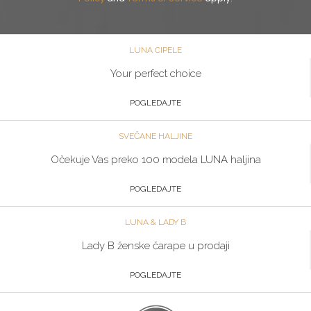
LUNA CIPELE
Your perfect choice
POGLEDAJTE
SVEČANE HALJINE
Očekuje Vas preko 100 modela LUNA haljina
POGLEDAJTE
LUNA & LADY B
Lady B ženske čarape u prodaji
POGLEDAJTE