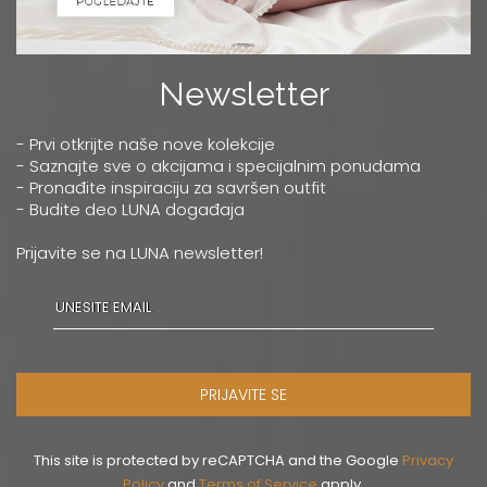
Newsletter
- Prvi otkrijte naše nove kolekcije
- Saznajte sve o akcijama i specijalnim ponudama
- Pronađite inspiraciju za savršen outfit
- Budite deo LUNA događaja
Prijavite se na LUNA newsletter!
PRIJAVITE SE
This site is protected by reCAPTCHA and the Google
Privacy
Policy
and
Terms of Service
apply.