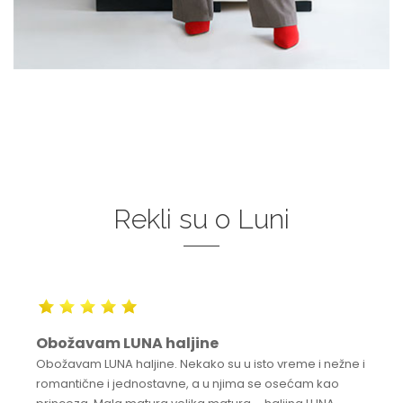
Rekli su o Luni
Obožavam LUNA haljine
Obožavam LUNA haljine. Nekako su u isto vreme i nežne i
romantične i jednostavne, a u njima se osećam kao