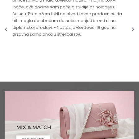
princeza. Mala matura,velika matura – haljina LUNA.
Inače, ove godine sam počela studije psihologije u
Solunu. Predlažem LUNI da otvori i ovde prodavnicu da
bih mogla da obećam da neću menjati brend ni na
diplomskoj proslavi. - Nastasija Đorđević, 19 godina,
državna šampionka u streličarstvu