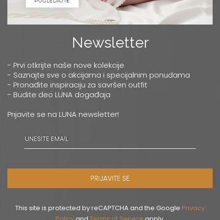
Newsletter
- Prvi otkrijte naše nove kolekcije
- Saznajte sve o akcijama i specijalnim ponudama
- Pronađite inspiraciju za savršen outfit
- Budite deo LUNA događaja
Prijavite se na LUNA newsletter!
PRIJAVITE SE
This site is protected by reCAPTCHA and the Google
Privacy
Policy
and
Terms of Service
apply.