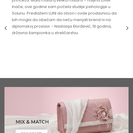
princeza. Mala matura,velika matura – haljina LUNA.
Inače, ove godine sam počela studije psihologije u
Solunu. Predlažem LUNI da otvori i ovde prodavnicu da
bih mogla da obećam da neću menjati brend ni na
diplomskoj proslavi. - Nastasija Đorđević, 19 godina,
državna šampionka u streličarstvu