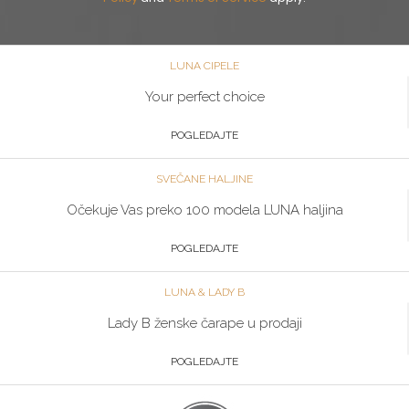
LUNA CIPELE
Your perfect choice
POGLEDAJTE
SVEČANE HALJINE
Očekuje Vas preko 100 modela LUNA haljina
POGLEDAJTE
LUNA & LADY B
Lady B ženske čarape u prodaji
POGLEDAJTE