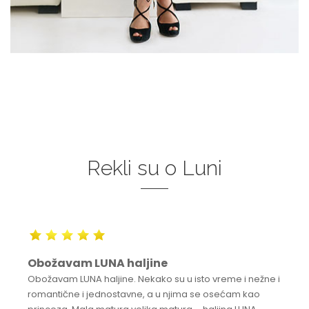
Rekli su o Luni
Obožavam LUNA haljine
Obožavam LUNA haljine. Nekako su u isto vreme i nežne i
romantične i jednostavne, a u njima se osećam kao