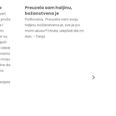
a
Preuzela sam haljinu,
Svaka 
božanstvena je
proizv
 već
 pruža
Poštovana, Preuzela sam svoju
Svaka ča
 i
haljinu, božanstvena je, sve je po
za brzu 
im.
mom ukusu!!! Hvala, ulepšali ste mi
Srdacan 
er su
dan. - Tanja
jući
o ideal
jubazno
a moju
čine da
no.
nijela