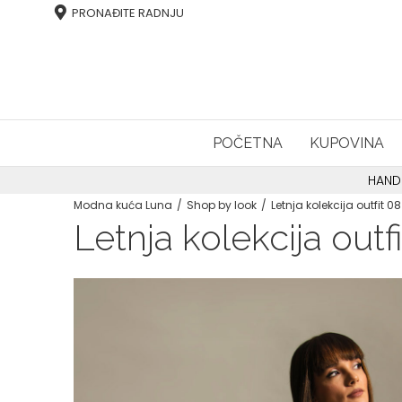
PRONAĐITE RADNJU
POČETNA
KUPOVINA
HAND
Modna kuća Luna
Shop by look
Letnja kolekcija outfit 08
Letnja kolekcija outf