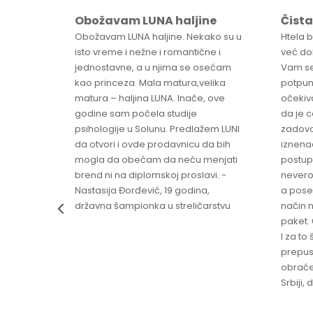
Obožavam LUNA haljine
Čista
sa
Obožavam LUNA haljine. Nekako su u
Htela 
ve
isto vreme i nežne i romantične i
već dob
jednostavne, a u njima se osećam
Vam se
ikica -
kao princeza. Mala matura,velika
potpun
matura – haljina LUNA. Inače, ove
očekiv
godine sam počela studije
da je 
psihologije u Solunu. Predlažem LUNI
zadovo
da otvori i ovde prodavnicu da bih
iznenad
mogla da obećam da neću menjati
postup
brend ni na diplomskoj proslavi. -
nevero
Nastasija Đorđević, 19 godina,
a pose
državna šampionka u streličarstvu
način n
paket. 
I za to 
prepust
obraće
Srbiji,