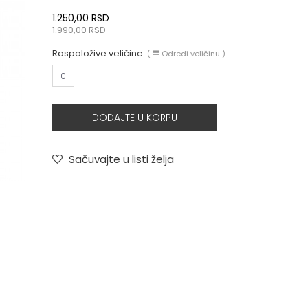
1.250,00
RSD
1.990,00
RSD
Raspoložive veličine:
(
Odredi veličinu
)
0
DODAJTE U KORPU
Sačuvajte u listi želja