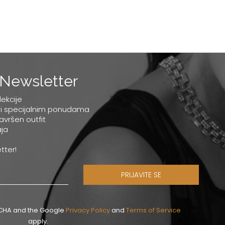
Newsletter
lekcije
 i specijalnim ponudama
savršen outfit
ja
tter!
PRIJAVITE SE
PTCHA and the Google
Privacy Policy
and
Terms of Service
apply.