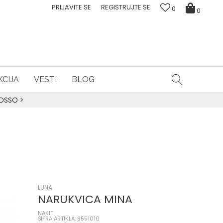
PRIJAVITE SE
REGISTRUJTE SE
0
0
CIJA
VESTI
BLOG
ROSSO
>
LUNA
NARUKVICA MINA
NAKIT
ŠIFRA ARTIKLA: 8551010