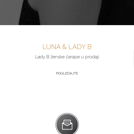
LUNA & LADY B
Lady B ženske čarape u prodaji
POGLEDAJTE