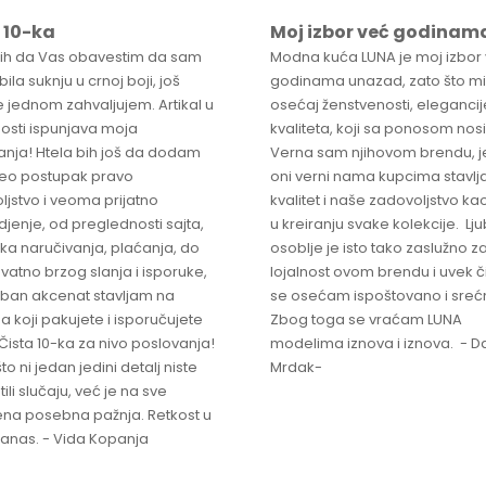
 10-ka
Moj izbor već godinam
bih da Vas obavestim da sam
Modna kuća LUNA je moj izbor
ila suknju u crnoj boji, još
godinama unazad, zato što mi
 jednom zahvaljujem. Artikal u
osećaj ženstvenosti, elegancije
osti ispunjava moja
kvaliteta, koji sa ponosom nos
anja! Htela bih još da dodam
Verna sam njihovom brendu, j
ceo postupak pravo
oni verni nama kupcima stavlja
ljstvo i veoma prijatno
kvalitet i naše zadovoljstvo ka
jenje, od preglednosti sajta,
u kreiranju svake kolekcije. L
ka naručivanja, plaćanja, do
osoblje je isto tako zaslužno z
vatno brzog slanja i isporuke,
lojalnost ovom brendu i uvek 
ban akcenat stavljam na
se osećam ispoštovano i sreć
a koji pakujete i isporučujete
Zbog toga se vraćam LUNA
Čista 10-ka za nivo poslovanja!
modelima iznova i iznova. - Da
što ni jedan jedini detalj niste
Mrdak-
ili slučaju, već je na sve
na posebna pažnja. Retkost u
 danas. - Vida Kopanja