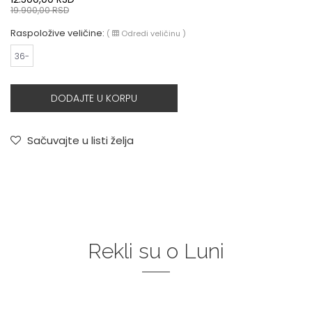
19.900,00
RSD
Raspoložive veličine:
(
Odredi veličinu
)
36-
DODAJTE U KORPU
Sačuvajte u listi želja
Rekli su o Luni