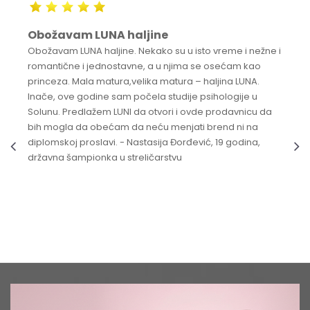
Obožavam LUNA haljine
Obožavam LUNA haljine. Nekako su u isto vreme i nežne i
romantične i jednostavne, a u njima se osećam kao
princeza. Mala matura,velika matura – haljina LUNA.
Inače, ove godine sam počela studije psihologije u
Solunu. Predlažem LUNI da otvori i ovde prodavnicu da
bih mogla da obećam da neću menjati brend ni na
diplomskoj proslavi. - Nastasija Đorđević, 19 godina,
državna šampionka u streličarstvu