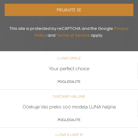
PRIJAVITE SE
This site is protected by reCAPTCHA and the Google
Privacy
Policy
and
Terms of Service
apply.
LUNA CIPELE
Your perfect choice
POGLEDAJTE
SVEČANE HALJINE
Očekuje Vas preko 100 modela LUNA haljina
POGLEDAJTE
LUNA & LADY B