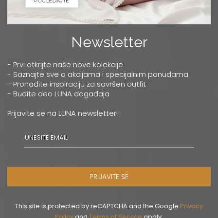
Newsletter
- Prvi otkrijte naše nove kolekcije
- Saznajte sve o akcijama i specijalnim ponudama
- Pronađite inspiraciju za savršen outfit
- Budite deo LUNA događaja
Prijavite se na LUNA newsletter!
PRIJAVITE SE
This site is protected by reCAPTCHA and the Google
Privacy
Policy
and
Terms of Service
apply.