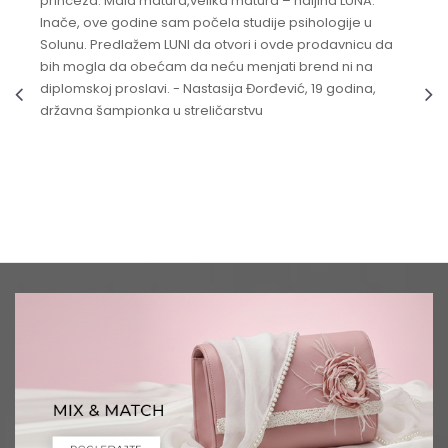
princeza. Mala matura,velika matura – haljina LUNA.
Inače, ove godine sam počela studije psihologije u
Solunu. Predlažem LUNI da otvori i ovde prodavnicu da
bih mogla da obećam da neću menjati brend ni na
diplomskoj proslavi. - Nastasija Đorđević, 19 godina,
državna šampionka u streličarstvu