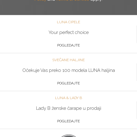
LUNA CIPELE
Your perfect choice
POGLEDAJTE
SVEČANE HALJINE
Očekuje Vas preko 100 modela LUNA haljina
POGLEDAJTE
LUNA & LADY B
Lady B ženske čarape u prodaji
POGLEDAJTE