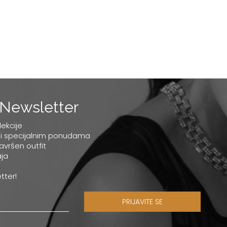
Newsletter
lekcije
 i specijalnim ponudama
savršen outfit
ja
tter!
PRIJAVITE SE