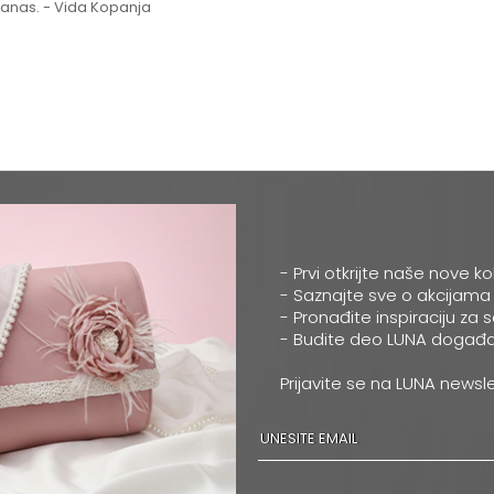
 danas. - Vida Kopanja
- Prvi otkrijte naše nove ko
- Saznajte sve o akcijama
- Pronađite inspiraciju za 
- Budite deo LUNA događa
Prijavite se na LUNA newsle