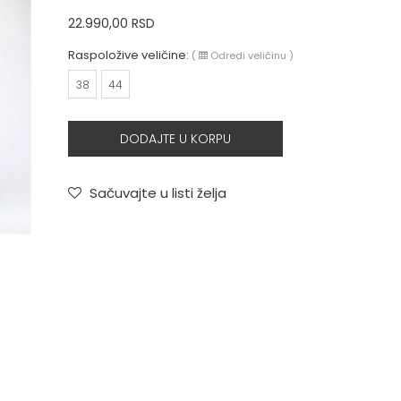
22.990,00
RSD
Raspoložive veličine:
(
Odredi veličinu
)
38
44
DODAJTE U KORPU
Sačuvajte u listi želja