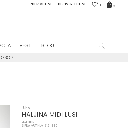
PRIJAVITE SE
REGISTRUJTE SE
0
0
CIJA
VESTI
BLOG
ROSSO
>
LUNA
HALJINA MIDI LUSI
HALJINE
ŠIFRA ARTIKLA: 9124990