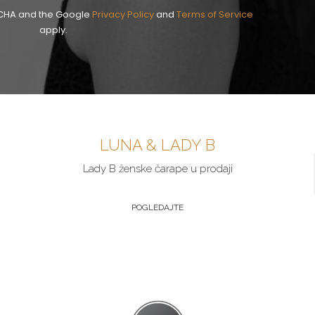
PTCHA and the Google
Privacy Policy
and
Terms of Service
apply.
LUNA & LADY B
Lady B ženske čarape u prodaji
POGLEDAJTE