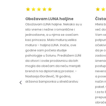
Obožavam LUNA haljine
Čista
sa
Obožavam LUNA haljine. Nekako su u
Htela 
ve
isto vreme i nežne i romantične i
već dob
jednostavne, a u njima se osećam
Vam se
ikica -
kao princeza. Mala matura,velika
potpun
matura – haljina LUNA. Inače, ove
očekiv
godine sam počela studije
da je 
psihologije u Solunu. Predlažem LUNI
zadovo
da otvori i ovde prodavnicu da bih
iznenad
mogla da obećam da neću menjati
postup
brend ni na diplomskoj proslavi. -
nevero
Nastasija Đorđević, 19 godina,
a pose
državna šampionka u streličarstvu
način n
paket. 
I za to 
prepust
obraće