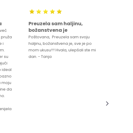
a
Preuzela sam haljinu,
Svaka 
božanstvena je
proizv
 već
 pruža
Poštovana, Preuzela sam svoju
Svaka ča
 i
haljinu, božanstvena je, sve je po
za brzu 
im.
mom ukusu!!! Hvala, ulepšali ste mi
Srdacan 
er su
dan. - Tanja
jući
o ideal
jubazno
a moju
čine da
no.
nijela