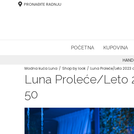
PRONAĐITE RADNJU
POČETNA
KUPOVINA
HAND
Modna kuća Luna
Shop by look
Luna Proleće/Leto 2023 o
Luna Proleće/Leto 2
50