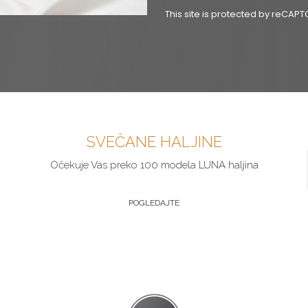
This site is protected by reCA
SVEČANE HALJINE
Očekuje Vas preko 100 modela LUNA haljina
POGLEDAJTE