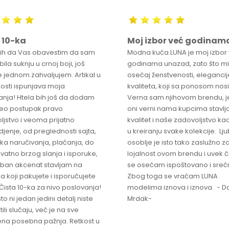
 10-ka
Moj izbor već godinam
bih da Vas obavestim da sam
Modna kuća LUNA je moj izbor
ila suknju u crnoj boji, još
godinama unazad, zato što mi
 jednom zahvaljujem. Artikal u
osećaj ženstvenosti, elegancije
osti ispunjava moja
kvaliteta, koji sa ponosom nos
anja! Htela bih još da dodam
Verna sam njihovom brendu, j
ceo postupak pravo
oni verni nama kupcima stavlja
ljstvo i veoma prijatno
kvalitet i naše zadovoljstvo ka
jenje, od preglednosti sajta,
u kreiranju svake kolekcije. L
ka naručivanja, plaćanja, do
osoblje je isto tako zaslužno z
vatno brzog slanja i isporuke,
lojalnost ovom brendu i uvek 
ban akcenat stavljam na
se osećam ispoštovano i sreć
a koji pakujete i isporučujete
Zbog toga se vraćam LUNA
Čista 10-ka za nivo poslovanja!
modelima iznova i iznova. - Da
što ni jedan jedini detalj niste
Mrdak-
ili slučaju, već je na sve
na posebna pažnja. Retkost u