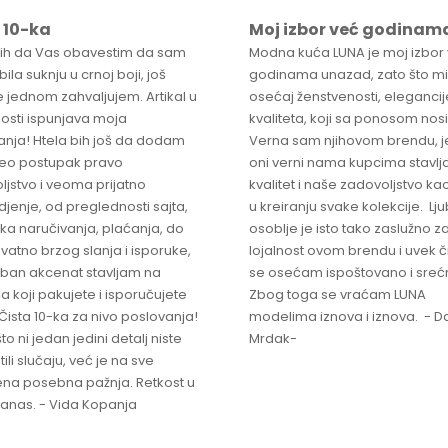
 10-ka
Moj izbor već godinam
bih da Vas obavestim da sam
Modna kuća LUNA je moj izbor
ila suknju u crnoj boji, još
godinama unazad, zato što mi
 jednom zahvaljujem. Artikal u
osećaj ženstvenosti, elegancije
osti ispunjava moja
kvaliteta, koji sa ponosom nos
anja! Htela bih još da dodam
Verna sam njihovom brendu, j
ceo postupak pravo
oni verni nama kupcima stavlja
ljstvo i veoma prijatno
kvalitet i naše zadovoljstvo ka
jenje, od preglednosti sajta,
u kreiranju svake kolekcije. L
ka naručivanja, plaćanja, do
osoblje je isto tako zaslužno z
vatno brzog slanja i isporuke,
lojalnost ovom brendu i uvek 
ban akcenat stavljam na
se osećam ispoštovano i sreć
a koji pakujete i isporučujete
Zbog toga se vraćam LUNA
Čista 10-ka za nivo poslovanja!
modelima iznova i iznova. - Da
što ni jedan jedini detalj niste
Mrdak-
ili slučaju, već je na sve
na posebna pažnja. Retkost u
 danas. - Vida Kopanja