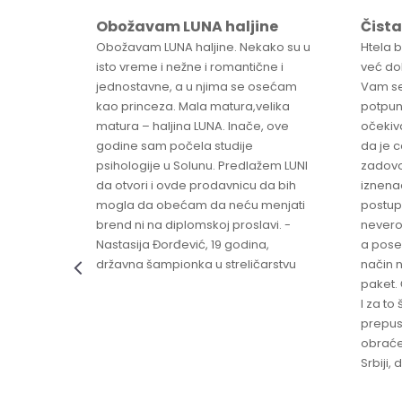
Obožavam LUNA haljine
Čista
sa
Obožavam LUNA haljine. Nekako su u
Htela 
ve
isto vreme i nežne i romantične i
već dob
jednostavne, a u njima se osećam
Vam se
ikica -
kao princeza. Mala matura,velika
potpun
matura – haljina LUNA. Inače, ove
očekiv
godine sam počela studije
da je 
psihologije u Solunu. Predlažem LUNI
zadovo
da otvori i ovde prodavnicu da bih
iznenad
mogla da obećam da neću menjati
postup
brend ni na diplomskoj proslavi. -
nevero
Nastasija Đorđević, 19 godina,
a pose
državna šampionka u streličarstvu
način n
paket. 
I za to 
prepust
obraće
Srbiji,