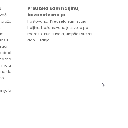
a
Preuzela sam haljinu,
Svaka 
božanstvena je
proizv
 već
 pruža
Poštovana, Preuzela sam svoju
Svaka ča
 i
haljinu, božanstvena je, sve je po
za brzu 
im.
mom ukusu!!! Hvala, ulepšali ste mi
Srdacan 
er su
dan. - Tanja
jući
o ideal
jubazno
a moju
čine da
no.
nijela