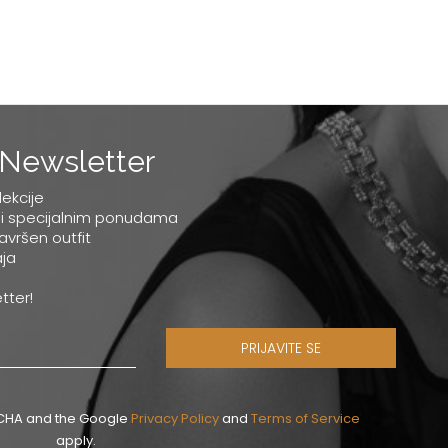
Newsletter
lekcije
 i specijalnim ponudama
savršen outfit
ja
tter!
PRIJAVITE SE
PTCHA and the Google
Privacy Policy
and
Terms of Service
apply.