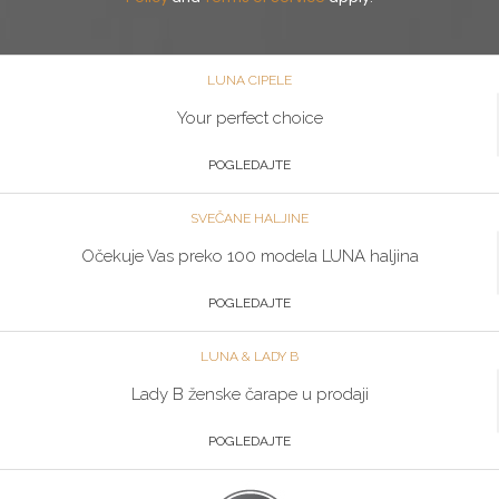
LUNA CIPELE
Your perfect choice
POGLEDAJTE
SVEČANE HALJINE
Očekuje Vas preko 100 modela LUNA haljina
POGLEDAJTE
LUNA & LADY B
Lady B ženske čarape u prodaji
POGLEDAJTE