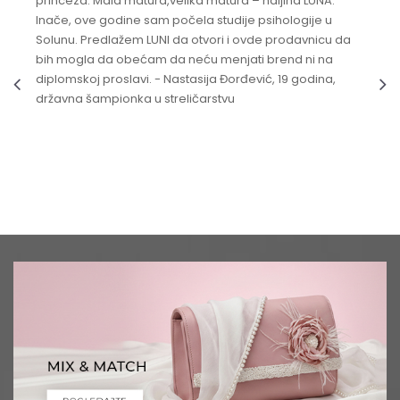
princeza. Mala matura,velika matura – haljina LUNA.
Inače, ove godine sam počela studije psihologije u
Solunu. Predlažem LUNI da otvori i ovde prodavnicu da
bih mogla da obećam da neću menjati brend ni na
diplomskoj proslavi. - Nastasija Đorđević, 19 godina,
državna šampionka u streličarstvu