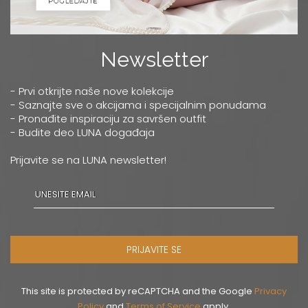
Newsletter
- Prvi otkrijte naše nove kolekcije
- Saznajte sve o akcijama i specijalnim ponudama
- Pronađite inspiraciju za savršen outfit
- Budite deo LUNA događaja
Prijavite se na LUNA newsletter!
PRIJAVITE SE
This site is protected by reCAPTCHA and the Google
Privacy
Policy
and
Terms of Service
apply.