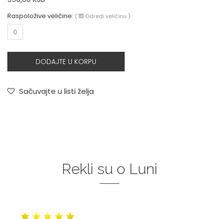
Raspoložive veličine:
(
Odredi veličinu
)
0
DODAJTE U KORPU
Sačuvajte u listi želja
Rekli su o Luni