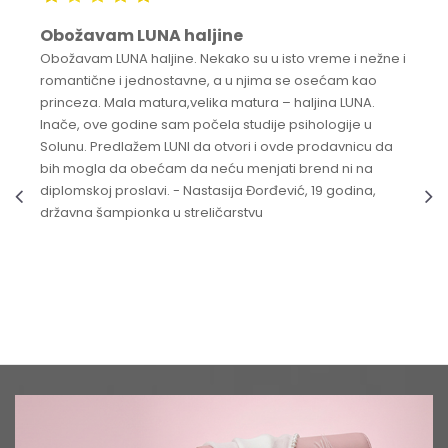
Obožavam LUNA haljine
Obožavam LUNA haljine. Nekako su u isto vreme i nežne i
romantične i jednostavne, a u njima se osećam kao
princeza. Mala matura,velika matura – haljina LUNA.
Inače, ove godine sam počela studije psihologije u
Solunu. Predlažem LUNI da otvori i ovde prodavnicu da
bih mogla da obećam da neću menjati brend ni na
diplomskoj proslavi. - Nastasija Đorđević, 19 godina,
državna šampionka u streličarstvu