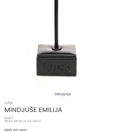
Detaljnije
LUNA
MINDJUŠE EMILIJA
NAKIT
ŠIFRA ARTIKLA: 9474601
990,00
RSD