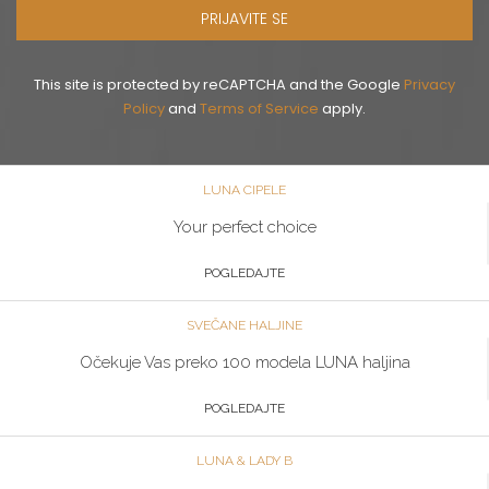
PRIJAVITE SE
This site is protected by reCAPTCHA and the Google
Privacy
Policy
and
Terms of Service
apply.
LUNA CIPELE
Your perfect choice
POGLEDAJTE
SVEČANE HALJINE
Očekuje Vas preko 100 modela LUNA haljina
POGLEDAJTE
LUNA & LADY B