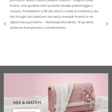
princeza. Mala matura,velika matura – haljina LUNA.
Inače, ove godine sam počela studije psihologije u
Solunu. Predlažem LUNI da otvori i ovde prodavnicu da
bih mogla da obećam da neću menjati brend ni na
diplomskoj proslavi. - Nastasija Đorđević, 19 godina,
državna šampionka u streličarstvu