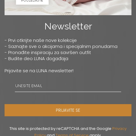
Newsletter
- Prvi otkrijte naše nove kolekcije
- Saznajte sve o akcijama i specijalnim ponudama
- Pronađite inspiraciju za savršen outfit
- Budite deo LUNA događaja
Prijavite se na LUNA newsletter!
PRIJAVITE SE
This site is protected by reCAPTCHA and the Google
Privacy
Policy
and
Terms of Service
apply.