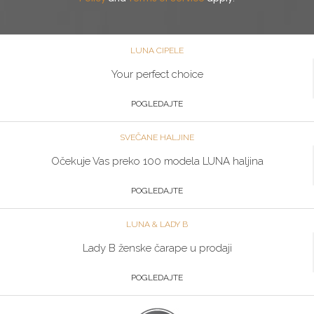
LUNA CIPELE
Your perfect choice
POGLEDAJTE
SVEČANE HALJINE
Očekuje Vas preko 100 modela LUNA haljina
POGLEDAJTE
LUNA & LADY B
Lady B ženske čarape u prodaji
POGLEDAJTE