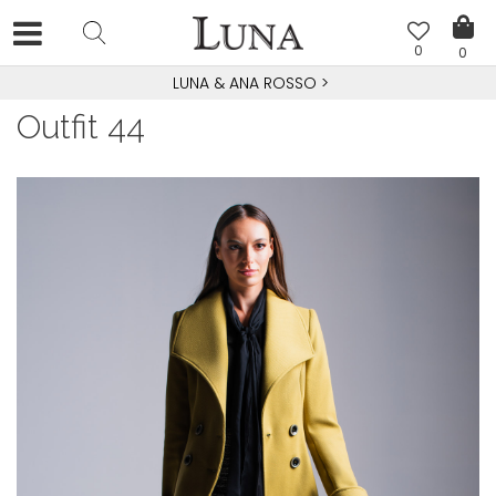
0
0
LUNA & ANA ROSSO
>
Outfit 44