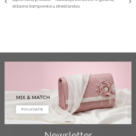
državna šampionka u streličarstvu
Newsletter