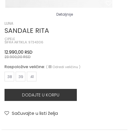
Detaljnije
LUNA
SANDALE RITA
CIPELE
ŠIFRA ARTIKLA: 9734306
12.990,00
RSD
23.900,00
RSD
Raspoložive veličine:
(
Odredi veličinu
)
:38
:39
:41
DODAJTE U KORPU
Sačuvajte u listi želja