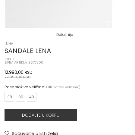
Detaljnije
LUNA
SANDALE LENA
CIPELE
ŠIFRA ARTIKLA: 9677300
12.990,00
RSD
22.990,00
RSD
Raspoložive veličine:
(
Odredi veličinu
)
:38
:39
40
DODAJTE U KORPU
Sačuvajte u listi želja