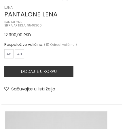
LUNA
PANTALONE LENA
PANTALONE
ŠIFRA ARTIKLA: 9548300
12.990,00
RSD
Raspoložive veličine:
(
Odredi veličinu
)
46
48
DODAJTE U KORPU
Sačuvajte u listi želja