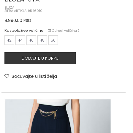
BLUZA
ŠIFRA ARTIKLA: 9546010
9.990,00
RSD
Raspoložive veličine:
(
Odredi veličinu
)
42
44
46
48
50
DODAJTE U KORPU
Sačuvajte u listi želja