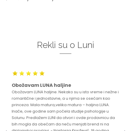
Rekli su o Luni
Obožavam LUNA haljine
Obožavam LUNA haljine. Nekako su u isto vreme i nežne i
romantične i jednostavne, a u njima se osećam kao
princeza. Mala matura,velika matura – haljina LUNA.
Inače, ove godine sam počela studije psihologije u
Solunu. Predlažem LUNI da otvori i ovde prodavnicu da
bih mogla da obećam da neću menjati brend ni na
diplomskoj proslavi. - Nastasija Đorđević, 19 godina,