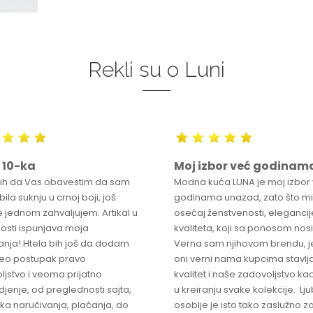
Rekli su o Luni
 10-ka
Moj izbor već godinam
bih da Vas obavestim da sam
Modna kuća LUNA je moj izbor
ila suknju u crnoj boji, još
godinama unazad, zato što mi
 jednom zahvaljujem. Artikal u
osećaj ženstvenosti, elegancije
osti ispunjava moja
kvaliteta, koji sa ponosom nos
anja! Htela bih još da dodam
Verna sam njihovom brendu, j
ceo postupak pravo
oni verni nama kupcima stavlja
ljstvo i veoma prijatno
kvalitet i naše zadovoljstvo ka
jenje, od preglednosti sajta,
u kreiranju svake kolekcije. L
ka naručivanja, plaćanja, do
osoblje je isto tako zaslužno z