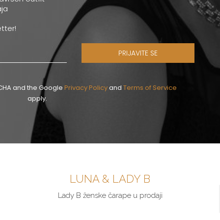
ja
tter!
PRIJAVITE SE
PTCHA and the Google
Privacy Policy
and
Terms of Service
apply.
LUNA & LADY B
Lady B ženske čarape u prodaji