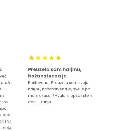
a
Preuzela sam haljinu,
Svaka 
božanstvena je
proizv
 već
 pruža
Poštovana, Preuzela sam svoju
Svaka ča
 i
haljinu, božanstvena je, sve je po
za brzu 
im.
mom ukusu!!! Hvala, ulepšali ste mi
Srdacan 
er su
dan. - Tanja
jući
o ideal
jubazno
a moju