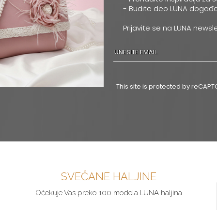
- Budite deo LUNA događa
Prijavite se na LUNA newsle
This site is protected by reCA
SVEČANE HALJINE
Očekuje Vas preko 100 modela LUNA haljina