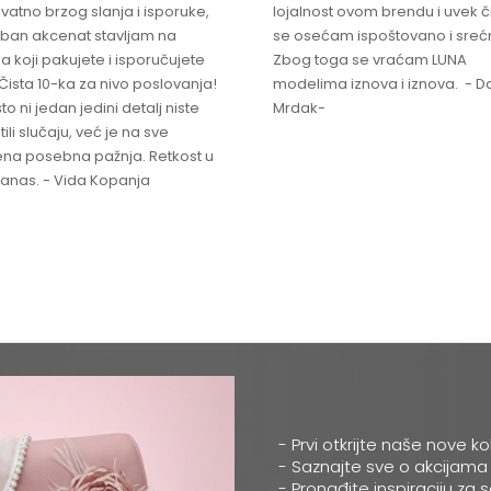
vatno brzog slanja i isporuke,
lojalnost ovom brendu i uvek 
ban akcenat stavljam na
se osećam ispoštovano i sreć
a koji pakujete i isporučujete
Zbog toga se vraćam LUNA
Čista 10-ka za nivo poslovanja!
modelima iznova i iznova. - Da
što ni jedan jedini detalj niste
Mrdak-
ili slučaju, već je na sve
na posebna pažnja. Retkost u
 danas. - Vida Kopanja
- Prvi otkrijte naše nove ko
- Saznajte sve o akcijama
- Pronađite inspiraciju za 