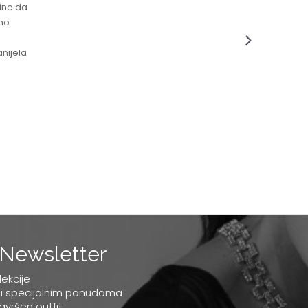
čine da
no.
nijela
Newsletter
lekcije
 i specijalnim ponudama
savršen outfit