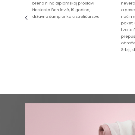
brend ni na diplomskoj proslavi. -
nevero
Nastasija Đorđević, 19 godina,
a pose
državna šampionka u streličarstvu
način n
paket. 
I za to 
prepust
obraće
Srbiji,