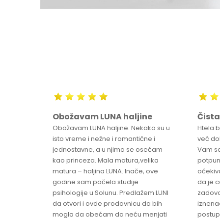
Obožavam LUNA haljine
Čista
sa
Obožavam LUNA haljine. Nekako su u
Htela 
ve
isto vreme i nežne i romantične i
već dob
jednostavne, a u njima se osećam
Vam se
ikica -
kao princeza. Mala matura,velika
potpun
matura – haljina LUNA. Inače, ove
očekiv
godine sam počela studije
da je 
psihologije u Solunu. Predlažem LUNI
zadovo
da otvori i ovde prodavnicu da bih
iznenad
mogla da obećam da neću menjati
postup