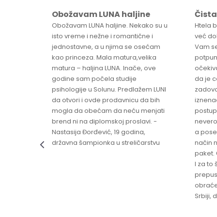
Obožavam LUNA haljine
Čista
sa
Obožavam LUNA haljine. Nekako su u
Htela 
ve
isto vreme i nežne i romantične i
već dob
jednostavne, a u njima se osećam
Vam se
ikica -
kao princeza. Mala matura,velika
potpun
matura – haljina LUNA. Inače, ove
očekiv
godine sam počela studije
da je 
psihologije u Solunu. Predlažem LUNI
zadovo
da otvori i ovde prodavnicu da bih
iznenad
mogla da obećam da neću menjati
postup
brend ni na diplomskoj proslavi. -
nevero
Nastasija Đorđević, 19 godina,
a pose
državna šampionka u streličarstvu
način n
paket. 
I za to 
prepust
obraće
Srbiji,