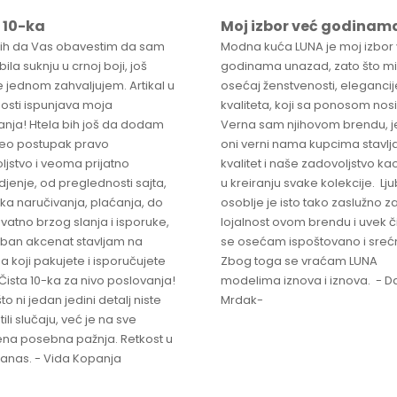
 10-ka
Moj izbor već godinam
bih da Vas obavestim da sam
Modna kuća LUNA je moj izbor
ila suknju u crnoj boji, još
godinama unazad, zato što mi
 jednom zahvaljujem. Artikal u
osećaj ženstvenosti, elegancije
osti ispunjava moja
kvaliteta, koji sa ponosom nos
anja! Htela bih još da dodam
Verna sam njihovom brendu, j
ceo postupak pravo
oni verni nama kupcima stavlja
ljstvo i veoma prijatno
kvalitet i naše zadovoljstvo ka
jenje, od preglednosti sajta,
u kreiranju svake kolekcije. L
ka naručivanja, plaćanja, do
osoblje je isto tako zaslužno z
vatno brzog slanja i isporuke,
lojalnost ovom brendu i uvek 
ban akcenat stavljam na
se osećam ispoštovano i sreć
a koji pakujete i isporučujete
Zbog toga se vraćam LUNA
Čista 10-ka za nivo poslovanja!
modelima iznova i iznova. - Da
što ni jedan jedini detalj niste
Mrdak-
ili slučaju, već je na sve
na posebna pažnja. Retkost u
 danas. - Vida Kopanja