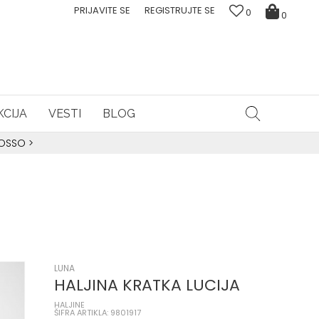
PRIJAVITE SE
REGISTRUJTE SE
0
0
CIJA
VESTI
BLOG
ROSSO
>
LUNA
HALJINA KRATKA LUCIJA
HALJINE
ŠIFRA ARTIKLA: 9801917