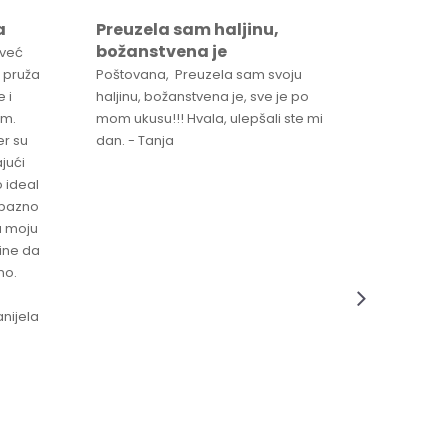
a
Preuzela sam haljinu,
Svaka 
božanstvena je
proizv
 već
 pruža
Poštovana, Preuzela sam svoju
Svaka ča
 i
haljinu, božanstvena je, sve je po
za brzu 
im.
mom ukusu!!! Hvala, ulepšali ste mi
Srdacan 
er su
dan. - Tanja
jući
o ideal
jubazno
a moju
čine da
no.
nijela