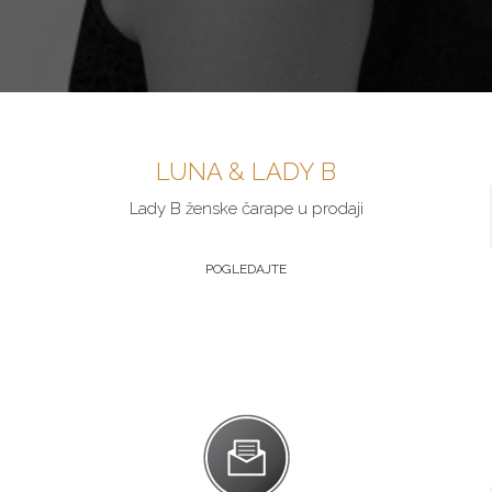
LUNA & LADY B
Lady B ženske čarape u prodaji
POGLEDAJTE