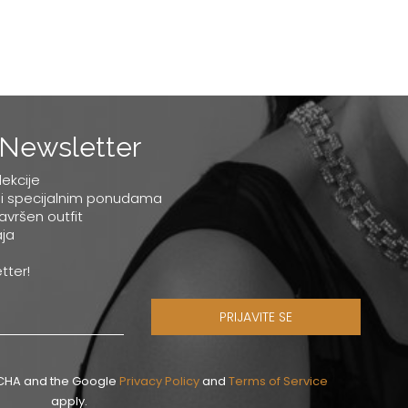
Newsletter
lekcije
 i specijalnim ponudama
savršen outfit
ja
tter!
PRIJAVITE SE
PTCHA and the Google
Privacy Policy
and
Terms of Service
apply.