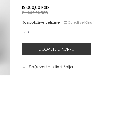
19.000,00
RSD
24.990,00
RSD
Raspoložive veličine:
(
Odredi veličinu
)
38
DODAJTE U KORPU
Sačuvajte u listi želja