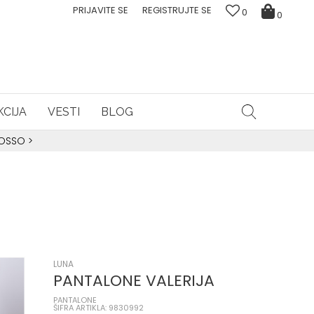
PRIJAVITE SE
REGISTRUJTE SE
0
0
CIJA
VESTI
BLOG
ROSSO
>
LUNA
PANTALONE VALERIJA
PANTALONE
ŠIFRA ARTIKLA: 9830992