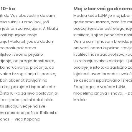
 10-ka
Moj izbor već godinam
bih da Vas obavestim da sam
Modna kuća LUNA je moj izbor
ila suknju u crnoj boji, još
godinama unazad, zato što mi
 jednom zahvaljujem. Artikal u
osećaj ženstvenosti, elegancije
osti ispunjava moja
kvaliteta, koji sa ponosom nos
anja! Htela bih još da dodam
Verna sam njihovom brendu, j
ceo postupak pravo
oni verni nama kupcima stavlja
ljstvo i veoma prijatno
kvalitet i naše zadovoljstvo ka
jenje, od preglednosti sajta,
u kreiranju svake kolekcije. L
ka naručivanja, plaćanja, do
osoblje je isto tako zaslužno z
vatno brzog slanja i isporuke,
lojalnost ovom brendu i uvek 
ban akcenat stavljam na
se osećam ispoštovano i sreć
a koji pakujete i isporučujete
Zbog toga se vraćam LUNA
Čista 10-ka za nivo poslovanja!
modelima iznova i iznova. - Da
što ni jedan jedini detalj niste
Mrdak-
ili slučaju, već je na sve
na posebna pažnja. Retkost u
 danas. - Vida Kopanja