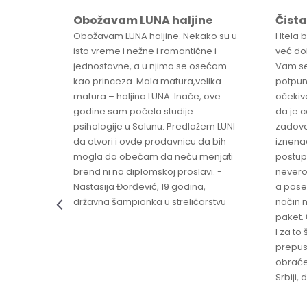
Obožavam LUNA haljine
Čista
sa
Obožavam LUNA haljine. Nekako su u
Htela 
ve
isto vreme i nežne i romantične i
već dob
jednostavne, a u njima se osećam
Vam se
ikica -
kao princeza. Mala matura,velika
potpun
matura – haljina LUNA. Inače, ove
očekiv
godine sam počela studije
da je 
psihologije u Solunu. Predlažem LUNI
zadovo
da otvori i ovde prodavnicu da bih
iznenad
mogla da obećam da neću menjati
postup
brend ni na diplomskoj proslavi. -
nevero
Nastasija Đorđević, 19 godina,
a pose
državna šampionka u streličarstvu
način n
paket. 
I za to 
prepust
obraće
Srbiji,