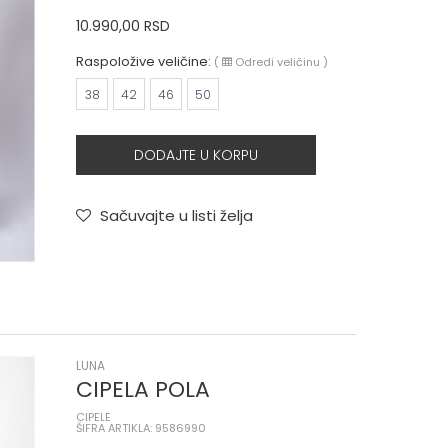
10.990,00
RSD
Raspoložive veličine:
(
Odredi veličinu
)
38
42
46
50
DODAJTE U KORPU
Sačuvajte u listi želja
LUNA
CIPELA POLA
CIPELE
ŠIFRA ARTIKLA: 9586990