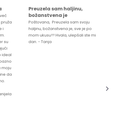
a
Preuzela sam haljinu,
Svaka 
božanstvena je
proizv
 već
 pruža
Poštovana, Preuzela sam svoju
Svaka ča
 i
haljinu, božanstvena je, sve je po
za brzu 
im.
mom ukusu!!! Hvala, ulepšali ste mi
Srdacan 
er su
dan. - Tanja
jući
o ideal
jubazno
a moju
čine da
no.
nijela