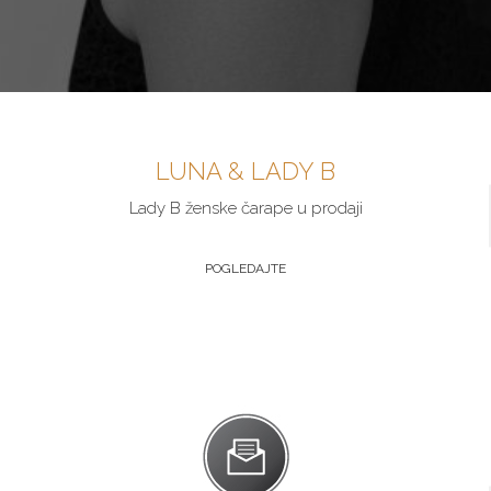
LUNA & LADY B
Lady B ženske čarape u prodaji
POGLEDAJTE