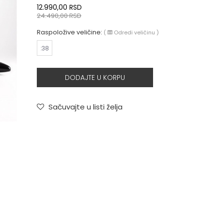
12.990,00
RSD
24.490,00
RSD
Raspoložive veličine:
(
Odredi veličinu
)
:38
DODAJTE U KORPU
Sačuvajte u listi želja