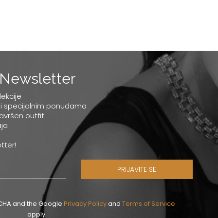
Newsletter
lekcije
 i specijalnim ponudama
savršen outfit
ja
tter!
PRIJAVITE SE
PTCHA and the Google
Privacy Policy
and
Terms of Service
apply.