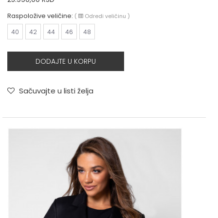
Raspoložive veličine:
(
Odredi veličinu
)
40
42
44
46
48
DODAJTE U KORPU
Sačuvajte u listi želja