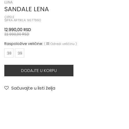
LUNA
SANDALE LENA
CIPELE
ŠIFRA ARTIKLA: 9677990
12.990,00
RSD
22.990,00
RSD
Raspoložive veličine:
(
Odredi veličinu
)
:38
:39
DODAJTE U KORPU
Sačuvajte u listi želja