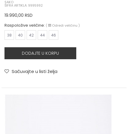
SAKO
ŠIFRA ARTIKLA: 9995992
19.990,00
RSD
Raspoložive veličine:
(
Odredi veličinu
)
38
40
42
44
46
DODAJTE U KORPU
Sačuvajte u listi želja