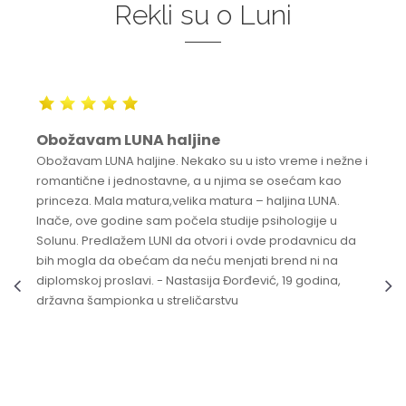
Rekli su o Luni
Obožavam LUNA haljine
Obožavam LUNA haljine. Nekako su u isto vreme i nežne i
romantične i jednostavne, a u njima se osećam kao
princeza. Mala matura,velika matura – haljina LUNA.
Inače, ove godine sam počela studije psihologije u
Solunu. Predlažem LUNI da otvori i ovde prodavnicu da
bih mogla da obećam da neću menjati brend ni na
diplomskoj proslavi. - Nastasija Đorđević, 19 godina,
državna šampionka u streličarstvu