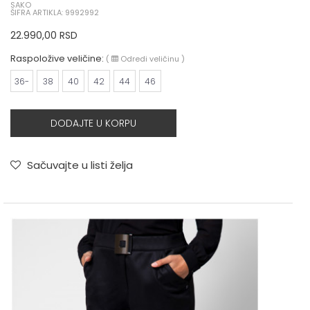
SAKO
ŠIFRA ARTIKLA: 9992992
22.990,00
RSD
Raspoložive veličine:
(
Odredi veličinu
)
36-
38
40
42
44
46
DODAJTE U KORPU
Sačuvajte u listi želja