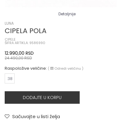
Detaljnije
LUNA
CIPELA POLA
CIPELE
ŠIFRA ARTIKLA: 9586990
12.990,00
RSD
24.490,00
RSD
Raspoložive veličine:
(
Odredi veličinu
)
:38
DODAJTE U KORPU
Sačuvajte u listi želja