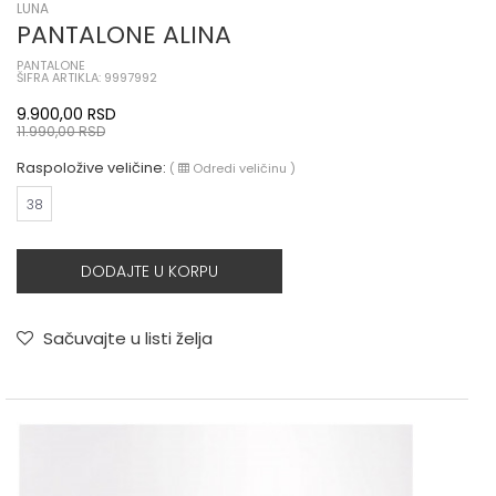
LUNA
PANTALONE ALINA
PANTALONE
ŠIFRA ARTIKLA: 9997992
9.900,00
RSD
11.990,00
RSD
Raspoložive veličine:
(
Odredi veličinu
)
38
DODAJTE U KORPU
Sačuvajte u listi želja