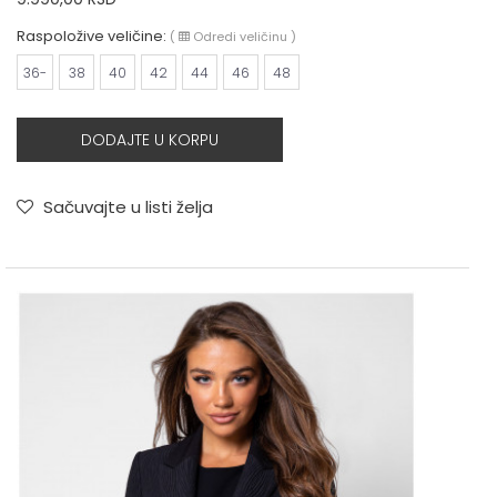
Raspoložive veličine:
(
Odredi veličinu
)
36-
38
40
42
44
46
48
DODAJTE U KORPU
Sačuvajte u listi želja