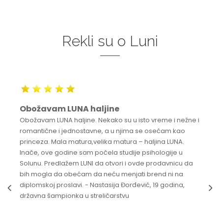
Rekli su o Luni
Obožavam LUNA haljine
Obožavam LUNA haljine. Nekako su u isto vreme i nežne i
romantične i jednostavne, a u njima se osećam kao
princeza. Mala matura,velika matura – haljina LUNA.
Inače, ove godine sam počela studije psihologije u
Solunu. Predlažem LUNI da otvori i ovde prodavnicu da
bih mogla da obećam da neću menjati brend ni na
diplomskoj proslavi. - Nastasija Đorđević, 19 godina,
državna šampionka u streličarstvu