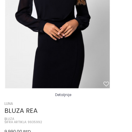
Detaljnije
LUNA
BLUZA REA
BLUZA
ŠIFRA ARTIKLA: 9935992
9.990,00
RSD