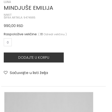
LUNA
MINDJUŠE EMILIJA
NAKIT
ŠIFRA ARTIKLA: 9474985
990,00
RSD
Raspoložive veličine:
(
Odredi veličinu
)
0
DODAJTE U KORPU
Sačuvajte u listi želja