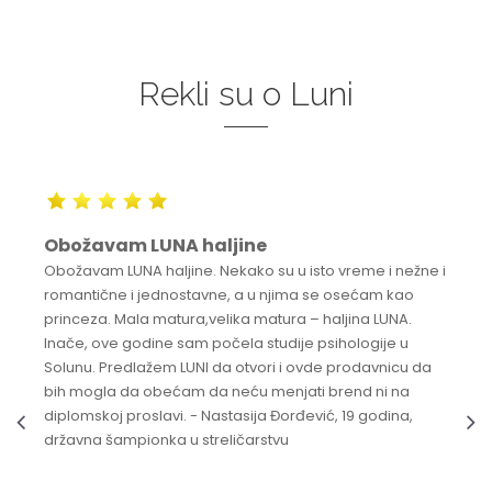
Rekli su o Luni
Obožavam LUNA haljine
Obožavam LUNA haljine. Nekako su u isto vreme i nežne i
romantične i jednostavne, a u njima se osećam kao
princeza. Mala matura,velika matura – haljina LUNA.
Inače, ove godine sam počela studije psihologije u
Solunu. Predlažem LUNI da otvori i ovde prodavnicu da
bih mogla da obećam da neću menjati brend ni na
diplomskoj proslavi. - Nastasija Đorđević, 19 godina,
državna šampionka u streličarstvu