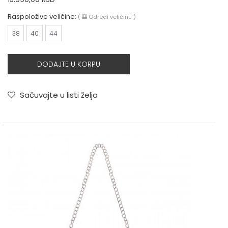
Raspoložive veličine:
(
Odredi veličinu
)
38
40
44
DODAJTE U KORPU
Sačuvajte u listi želja