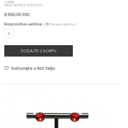
TORBE
ŠIFRA ARTIKLA: 10257200
8.990,00
RSD
Raspoložive veličine:
(
Odredi veličinu
)
0
DODAJTE U KORPU
Sačuvajte u listi želja