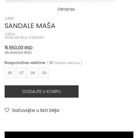
Detaljnije
LUNA
SANDALE MAŠA
CIPELE
ŠIFRA ARTIKLA: 9780990
15.550,00
RSD
25.490,00
RSD
Raspoložive veličine:
(
Odredi veličinu
)
36
:37
:38
:39
DODAJTE U KORPU
Sačuvajte u listi želja