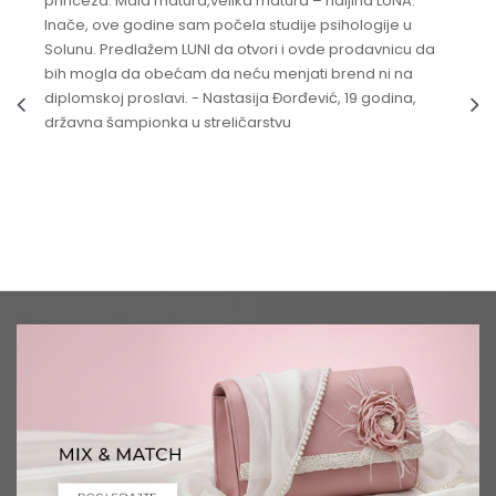
princeza. Mala matura,velika matura – haljina LUNA.
Inače, ove godine sam počela studije psihologije u
Solunu. Predlažem LUNI da otvori i ovde prodavnicu da
bih mogla da obećam da neću menjati brend ni na
diplomskoj proslavi. - Nastasija Đorđević, 19 godina,
državna šampionka u streličarstvu