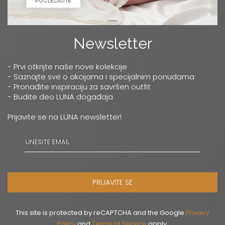
Newsletter
- Prvi otkrijte naše nove kolekcije
- Saznajte sve o akcijama i specijalnim ponudama
- Pronađite inspiraciju za savršen outfit
- Budite deo LUNA događaja
Prijavite se na LUNA newsletter!
PRIJAVITE SE
This site is protected by reCAPTCHA and the Google
Privacy
Policy
and
Terms of Service
apply.