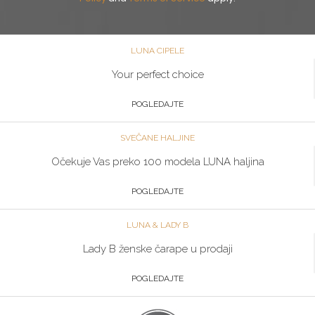
LUNA CIPELE
Your perfect choice
POGLEDAJTE
SVEČANE HALJINE
Očekuje Vas preko 100 modela LUNA haljina
POGLEDAJTE
LUNA & LADY B
Lady B ženske čarape u prodaji
POGLEDAJTE