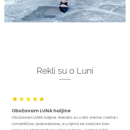
Rekli su o Luni
Obožavam LUNA haljine
Obožavam LUNA haljine. Nekako su u isto vreme i nežne i
romantične i jednostavne, a u njima se osećam kao