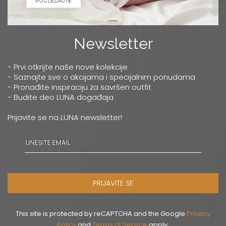
Newsletter
- Prvi otkrijte naše nove kolekcije
- Saznajte sve o akcijama i specijalnim ponudama
- Pronađite inspiraciju za savršen outfit
- Budite deo LUNA događaja
Prijavite se na LUNA newsletter!
PRIJAVITE SE
This site is protected by reCAPTCHA and the Google
Privacy
Policy
and
Terms of Service
apply.