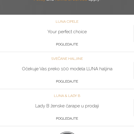
LUNA CIPELE
Your perfect choice
POGLEDAJTE
SVEČANE HALJINE
Očekuje Vas preko 100 modela LUNA haljina
POGLEDAJTE
LUNA & LADY B
Lady B ženske čarape u prodaji
POGLEDAJTE