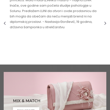
princeza. Mala matura,velika matura – haljina LUNA.
Inače, ove godine sam počela studije psihologije u
Solunu. Predlažem LUNI da otvori i ovde prodavnicu da
bih mogla da obećam da neću menjati brend ni na
diplomskoj proslavi. - Nastasija Đorđević, 19 godina,
državna šampionka u streličarstvu