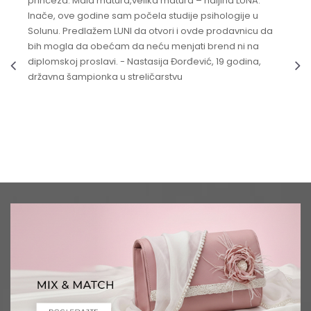
princeza. Mala matura,velika matura – haljina LUNA.
Inače, ove godine sam počela studije psihologije u
Solunu. Predlažem LUNI da otvori i ovde prodavnicu da
bih mogla da obećam da neću menjati brend ni na
diplomskoj proslavi. - Nastasija Đorđević, 19 godina,
državna šampionka u streličarstvu