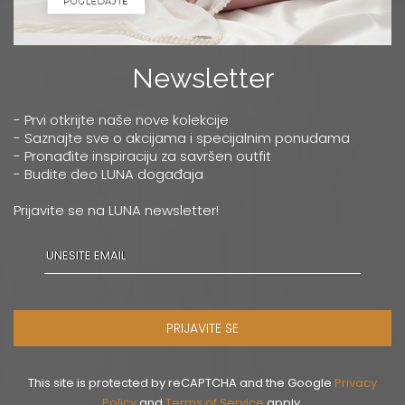
Newsletter
- Prvi otkrijte naše nove kolekcije
- Saznajte sve o akcijama i specijalnim ponudama
- Pronađite inspiraciju za savršen outfit
- Budite deo LUNA događaja
Prijavite se na LUNA newsletter!
PRIJAVITE SE
This site is protected by reCAPTCHA and the Google
Privacy
Policy
and
Terms of Service
apply.