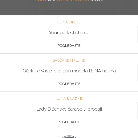
LUNA CIPELE
Your perfect choice
POGLEDAJTE
SVEČANE HALJINE
Očekuje Vas preko 100 modela LUNA haljina
POGLEDAJTE
LUNA & LADY B
Lady B ženske čarape u prodaji
POGLEDAJTE