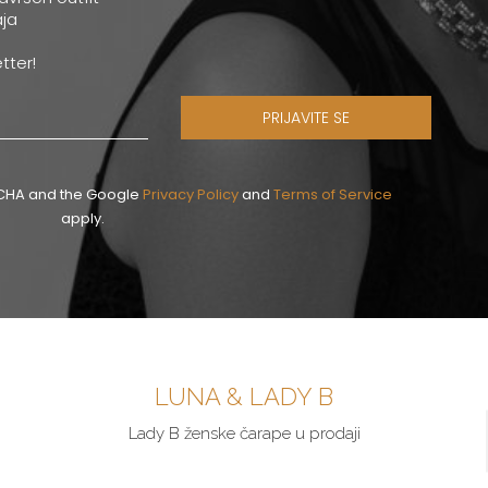
ja
tter!
PRIJAVITE SE
PTCHA and the Google
Privacy Policy
and
Terms of Service
apply.
LUNA & LADY B
Lady B ženske čarape u prodaji