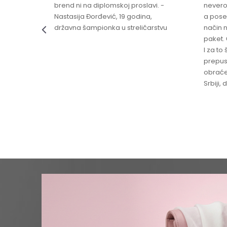
brend ni na diplomskoj proslavi. -
nevero
Nastasija Đorđević, 19 godina,
a pose
državna šampionka u streličarstvu
način n
paket. 
I za to 
prepust
obraće
Srbiji,