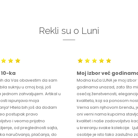
Rekli su o Luni
 10-ka
Moj izbor već godinam
bih da Vas obavestim da sam
Modna kuća LUNA je moj izbor
ila suknju u crnoj boji, još
godinama unazad, zato što mi
 jednom zahvaljujem. Artikal u
osećaj ženstvenosti, elegancije
osti ispunjava moja
kvaliteta, koji sa ponosom nos
anja! Htela bih još da dodam
Verna sam njihovom brendu, j
ceo postupak pravo
oni verni nama kupcima stavlja
ljstvo i veoma prijatno
kvalitet i naše zadovoljstvo ka
jenje, od preglednosti sajta,
u kreiranju svake kolekcije. L
ka naručivanja, plaćanja, do
osoblje je isto tako zaslužno z