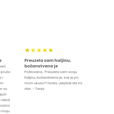
a
Preuzela sam haljinu,
Svaka 
božanstvena je
proizv
 već
 pruža
Poštovana, Preuzela sam svoju
Svaka ča
 i
haljinu, božanstvena je, sve je po
za brzu 
im.
mom ukusu!!! Hvala, ulepšali ste mi
Srdacan 
er su
dan. - Tanja
jući
o ideal
jubazno
a moju