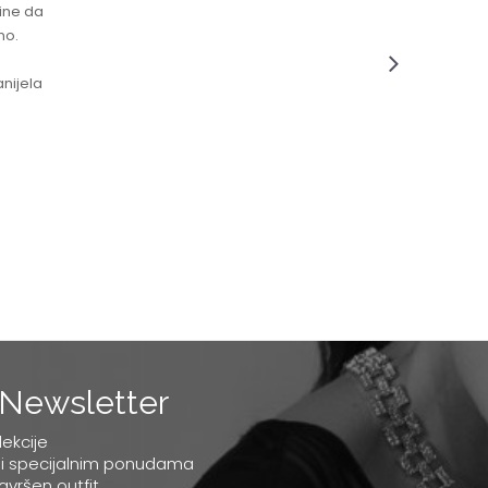
čine da
no.
nijela
Newsletter
lekcije
 i specijalnim ponudama
savršen outfit