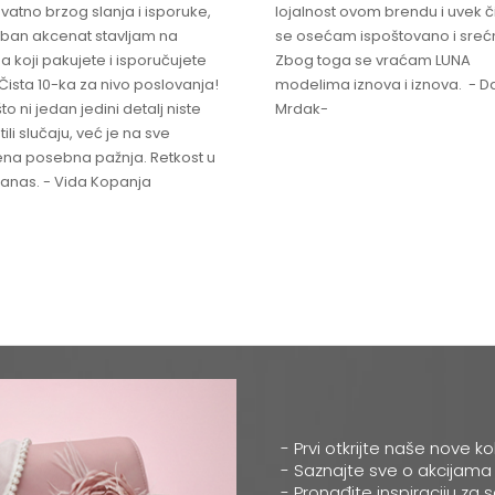
vatno brzog slanja i isporuke,
lojalnost ovom brendu i uvek 
ban akcenat stavljam na
se osećam ispoštovano i sreć
a koji pakujete i isporučujete
Zbog toga se vraćam LUNA
Čista 10-ka za nivo poslovanja!
modelima iznova i iznova. - Da
što ni jedan jedini detalj niste
Mrdak-
ili slučaju, već je na sve
na posebna pažnja. Retkost u
 danas. - Vida Kopanja
- Prvi otkrijte naše nove ko
- Saznajte sve o akcijama
- Pronađite inspiraciju za 