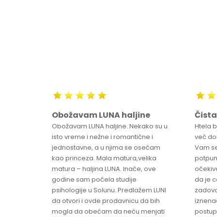
Obožavam LUNA haljine
Čista
sa
Obožavam LUNA haljine. Nekako su u
Htela 
ve
isto vreme i nežne i romantične i
već dob
jednostavne, a u njima se osećam
Vam se
ikica -
kao princeza. Mala matura,velika
potpun
matura – haljina LUNA. Inače, ove
očekiv
godine sam počela studije
da je 
psihologije u Solunu. Predlažem LUNI
zadovo
da otvori i ovde prodavnicu da bih
iznenad
mogla da obećam da neću menjati
postup