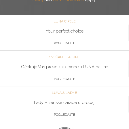
LUNA CIPELE
Your perfect choice
POGLEDAJTE
SVEČANE HALJINE
Očekuje Vas preko 100 modela LUNA haljina
POGLEDAJTE
LUNA & LADY B
Lady B ženske čarape u prodaji
POGLEDAJTE