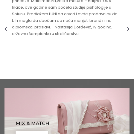
princeza. Mala matura,velika matura – haljina LUNA.
Inače, ove godine sam počela studije psihologije u
Solunu. Predlažem LUNI da otvori i ovde prodavnicu da
bih mogla da obećam da neću menjati brend ni na
diplomskoj proslavi. - Nastasija Đorđević, 19 godina,
državna šampionka u streličarstvu