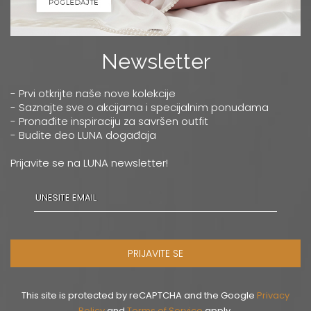
Newsletter
- Prvi otkrijte naše nove kolekcije
- Saznajte sve o akcijama i specijalnim ponudama
- Pronađite inspiraciju za savršen outfit
- Budite deo LUNA događaja
Prijavite se na LUNA newsletter!
PRIJAVITE SE
This site is protected by reCAPTCHA and the Google
Privacy
Policy
and
Terms of Service
apply.